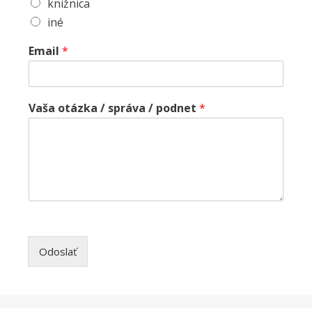
knižnica
iné
Email
*
Vaša otázka / správa / podnet
*
Odoslať