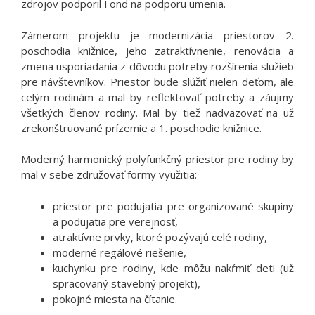
zdrojov podporil Fond na podporu umenia.
Zámerom projektu je modernizácia priestorov 2.
poschodia knižnice, jeho zatraktívnenie, renovácia a
zmena usporiadania z dôvodu potreby rozšírenia služieb
pre návštevníkov. Priestor bude slúžiť nielen deťom, ale
celým rodinám a mal by reflektovať potreby a záujmy
všetkých členov rodiny. Mal by tiež nadväzovať na už
zrekonštruované prízemie a 1. poschodie knižnice.
Moderný harmonický polyfunkčný priestor pre rodiny by
mal v sebe združovať formy využitia:
priestor pre podujatia pre organizované skupiny
a podujatia pre verejnosť,
atraktívne prvky, ktoré pozývajú celé rodiny,
moderné regálové riešenie,
kuchynku pre rodiny, kde môžu nakŕmiť deti (už
spracovaný stavebný projekt),
pokojné miesta na čítanie.