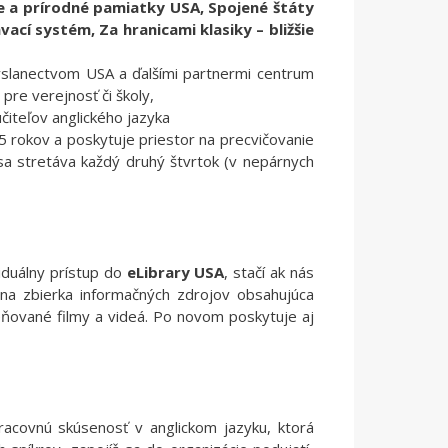
e a prírodné pamiatky USA, Spojené štáty
cí systém, Za hranicami klasiky – bližšie
vyslanectvom USA a ďalšími partnermi centrum
re verejnosť či školy,
čiteľov anglického jazyka
 rokov a poskytuje priestor na precvičovanie
sa stretáva každý druhý štvrtok (v nepárnych
iduálny prístup do
eLibrary USA
, stačí ak nás
lna zbierka informačných zdrojov obsahujúca
oceňované filmy a videá. Po novom poskytuje aj
racovnú skúsenosť v anglickom jazyku, ktorá