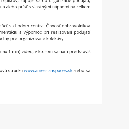
 spíkrov, zapojíš sa do organizácie podujatí,
lina alebo prísť s vlastnými nápadmi na celkom
môcť s chodom centra. Činnosť dobrovoľníkov
mentáciu a výpomoc pri realizovaní podujatí
hodiny pre organizované kolektívy.
(max 1 min) video, v ktorom sa nám predstavíš
bovú stránku
www.americanspaces.sk
alebo sa