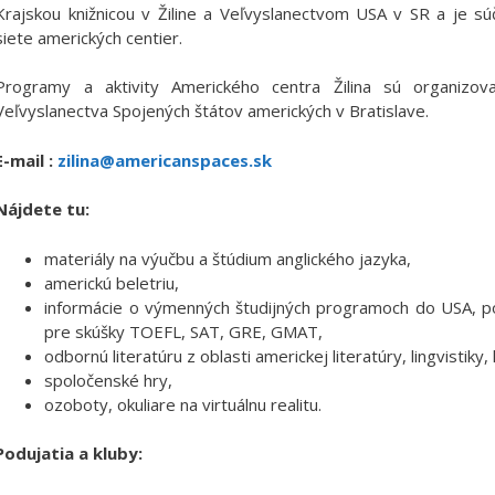
Krajskou knižnicou v Žiline a Veľvyslanectvom USA v SR a je sú
siete amerických centier.
Programy a aktivity Amerického centra Žilina sú organizo
Veľvyslanectva Spojených štátov amerických v Bratislave.
E-mail :
zilina@americanspaces.sk
Nájdete tu:
materiály na výučbu a štúdium anglického jazyka,
americkú beletriu,
informácie o výmenných študijných programoch do USA, p
pre skúšky TOEFL, SAT, GRE, GMAT,
odbornú literatúru z oblasti americkej literatúry, lingvistiky, h
spoločenské hry,
ozoboty, okuliare na virtuálnu realitu.
Podujatia a kluby: