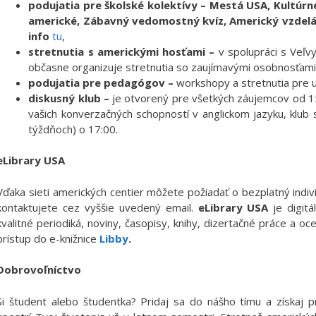
podujatia pre školské kolektívy –
Mestá USA, Kultúrn
americké, Zábavný vedomostný kvíz, Americký vzdeláva
info
tu
,
stretnutia s americkými hosťami –
v spolupráci s Veľ
občasne organizuje stretnutia so zaujímavými osobnosťami p
podujatia pre pedagógov –
workshopy a stretnutia pre u
diskusný klub –
je otvorený pre všetkých záujemcov od 15
vašich konverzačných schopností v anglickom jazyku, klub 
týždňoch) o 17:00.
eLibrary USA
Vďaka sieti amerických centier môžete požiadať o bezplatný indiv
kontaktujete cez vyššie uvedený email.
eLibrary USA
je digitá
kvalitné periodiká, noviny, časopisy, knihy, dizertačné práce a 
prístup do e-knižnice
Libby
.
Dobrovoľníctvo
Si študent alebo študentka? Pridaj sa do nášho tímu a získaj p