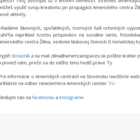
spestrí Tvoj životopis už v letnom semestri. Stretneš amerických
môžeš využiť svoju kreativitu pri propagácii Amerického centra Ži
nové aktivity.
Hľadáme šikovných, spoľahlivých, tvorivých ľudí ochotných vypo
zahŕňa napríklad tvorbu príspevkov na sociálne siete, fotodoku
Amerického centra Žilina, vedenie klubovej činnosti či tematickej 
Vyplň
dotazník
a na mail zilina@americanspaces.sk pošlite krátke 
a povieš nám, prečo sa do nášho tímu hodíš práve Ty.
Pre informácie o Amerických centrách na Slovensku navštívte we
prihláste na odber newslettera Amerických centier
TU
Sledujte nás na
facebooku
a
instagrame