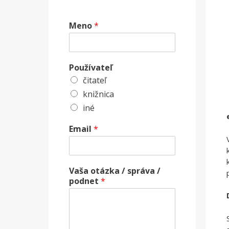
Meno
*
Používateľ
čitateľ
knižnica
iné
Email
*
Vaša otázka / správa /
podnet
*