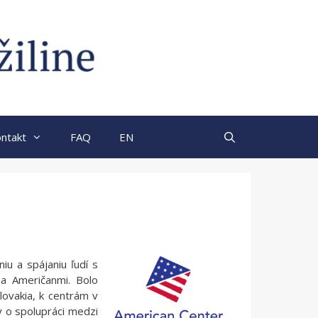
ntakt
FAQ
EN
iu a spájaniu ľudí s
a Američanmi. Bolo
lovakia, k centrám v
y o spolupráci medzi