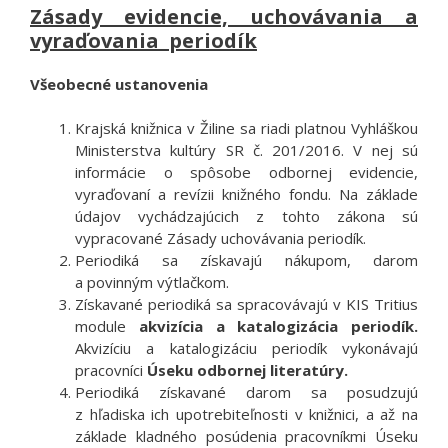
Zásady evidencie, uchovávania a
vyraďovania periodík
Všeobecné ustanovenia
Krajská knižnica v Žiline sa riadi platnou Vyhláškou
Ministerstva kultúry SR č. 201/2016. V nej sú
informácie o spôsobe odbornej evidencie,
vyraďovaní a revízii knižného fondu. Na základe
údajov vychádzajúcich z tohto zákona sú
vypracované Zásady uchovávania periodík.
Periodiká sa získavajú nákupom, darom
a povinným výtlačkom.
Získavané periodiká sa spracovávajú v KIS Tritius
module
akvizícia a katalogizácia periodík.
Akvizíciu a katalogizáciu periodík vykonávajú
pracovníci
Úseku odbornej literatúry.
Periodiká získavané darom sa posudzujú
z hľadiska ich upotrebiteľnosti v knižnici, a až na
základe kladného posúdenia pracovníkmi Úseku