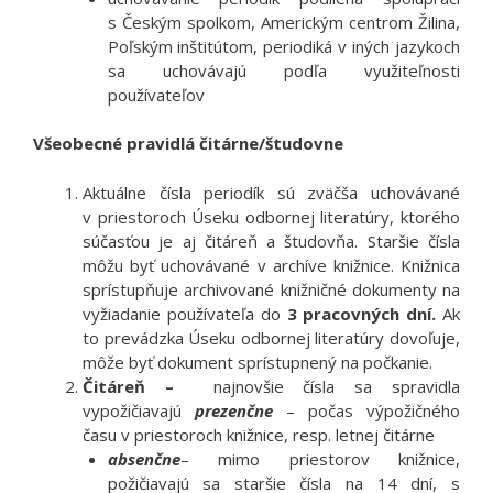
s Českým spolkom, Americkým centrom Žilina,
Poľským inštitútom, periodiká v iných jazykoch
sa uchovávajú podľa využiteľnosti
používateľov
Všeobecné pravidlá čitárne/študovne
Aktuálne čísla periodík sú zväčša uchovávané
v priestoroch Úseku odbornej literatúry, ktorého
súčasťou je aj čitáreň a študovňa. Staršie čísla
môžu byť uchovávané v archíve knižnice. Knižnica
sprístupňuje archivované knižničné dokumenty na
vyžiadanie používateľa do
3 pracovných dní.
Ak
to prevádzka Úseku odbornej literatúry dovoľuje,
môže byť dokument sprístupnený na počkanie.
Čitáreň –
najnovšie čísla sa spravidla
vypožičiavajú
prezenčne
– počas výpožičného
času v priestoroch knižnice, resp. letnej čitárne
absenčne
– mimo priestorov knižnice,
požičiavajú sa staršie čísla na 14 dní, s