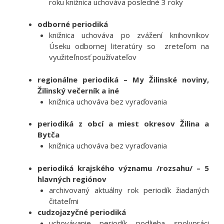
roku knižnica uchováva posledné 3 roky
odborné periodiká
knižnica uchováva po zvážení knihovníkov
Úseku odbornej literatúry so zreteľom na
využiteľnosť používateľov
regionálne periodiká – My Žilinské noviny,
Žilinský večerník a iné
knižnica uchováva bez vyraďovania
periodiká z obcí a miest okresov Žilina a
Bytča
knižnica uchováva bez vyraďovania
periodiká krajského významu /rozsahu/ – 5
hlavných regiónov
archivovaný aktuálny rok periodík žiadaných
čitateľmi
cudzojazyčné periodiká
uchovávanie periodík podlieha spolupráci