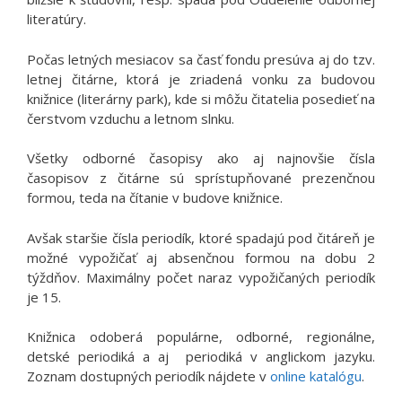
literatúry.
Počas letných mesiacov sa časť fondu presúva aj do tzv.
letnej čitárne, ktorá je zriadená vonku za budovou
knižnice (literárny park), kde si môžu čitatelia posedieť na
čerstvom vzduchu a letnom slnku.
Všetky odborné časopisy ako aj najnovšie čísla
časopisov z čitárne sú sprístupňované prezenčnou
formou, teda na čítanie v budove knižnice.
Avšak staršie čísla periodík, ktoré spadajú pod čitáreň je
možné vypožičať aj absenčnou formou na dobu 2
týždňov. Maximálny počet naraz vypožičaných periodík
je 15.
Knižnica odoberá populárne, odborné, regionálne,
detské periodiká a aj periodiká v anglickom jazyku.
Zoznam dostupných periodík nájdete v
online katalógu
.