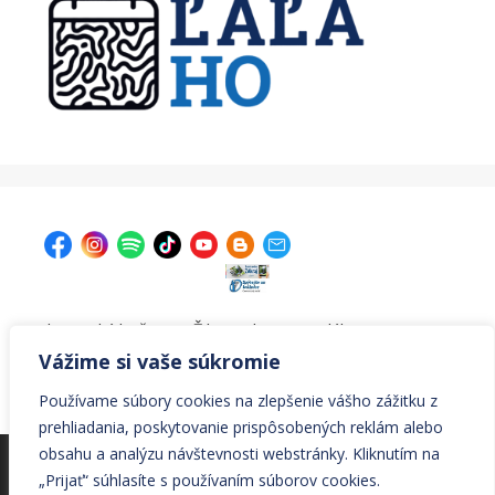
| Krajská knižnica v Žiline, Ul. A. Bernoláka 47, 011 77
Žilina |
kniznica@krajskakniznicazilina.sk
|
Vážime si vaše súkromie
041/7233090 |
Používame súbory cookies na zlepšenie vášho zážitku z
prehliadania, poskytovanie prispôsobených reklám alebo
obsahu a analýzu návštevnosti webstránky. Kliknutím na
© Všetky práva vyhradené Krajská knižnica v Žiline
„Prijať“ súhlasíte s používaním súborov cookies.