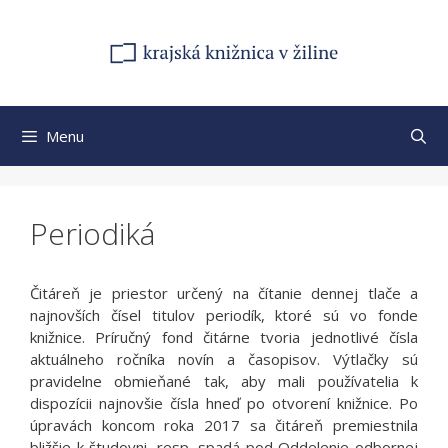
Preskočiť
na
obsah
Menu
Periodiká
Čitáreň je priestor určený na čítanie dennej tlače a
najnovších čísel titulov periodík, ktoré sú vo fonde
knižnice. Príručný fond čitárne tvoria jednotlivé čísla
aktuálneho ročníka novín a časopisov. Výtlačky sú
pravidelne obmieňané tak, aby mali používatelia k
dispozícii najnovšie čísla hneď po otvorení knižnice. Po
úpravách koncom roka 2017 sa čitáreň premiestnila
bližšie k študovni, resp. spadá pod Oddelenie odbornej