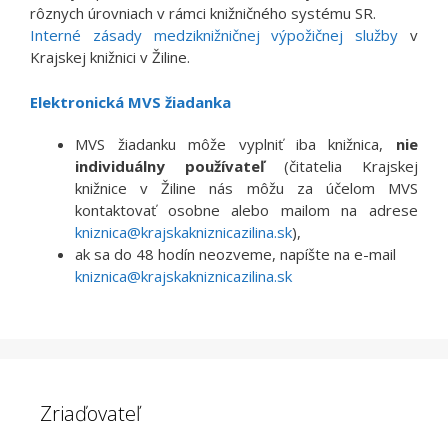
rôznych úrovniach v rámci knižničného systému SR.
Interné zásady medziknižničnej výpožičnej služby
v
Krajskej knižnici v Žiline.
Elektronická MVS žiadanka
MVS žiadanku môže vyplniť iba knižnica,
nie
individuálny používateľ
(čitatelia Krajskej
knižnice v Žiline nás môžu za účelom MVS
kontaktovať osobne alebo mailom na adrese
kniznica@krajskakniznicazilina.sk
),
ak sa do 48 hodín neozveme, napíšte na e-mail
kniznica@krajskakniznicazilina.sk
Zriaďovateľ