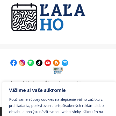
| Krajská knižnica v Žiline, Ul. A. Bernoláka 47, 011 77
Žilina |
kniznica@krajskakniznicazilina.sk
|
Vážime si vaše súkromie
041/7233090 |
Používame súbory cookies na zlepšenie vášho zážitku z
prehliadania, poskytovanie prispôsobených reklám alebo
obsahu a analýzu návštevnosti webstránky. Kliknutím na
© Všetky práva vyhradené Krajská knižnica v Žiline