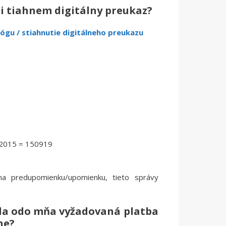
si tiahnem digitálny preukaz?
lógu / stiahnutie digitálneho preukazu
.2015 = 150919
a predupomienku/upomienku, tieto správy
ola odo mňa vyžadovaná platba
ne?