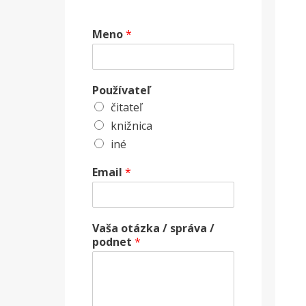
Meno
*
Používateľ
čitateľ
knižnica
iné
Email
*
Vaša otázka / správa /
podnet
*