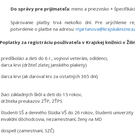
Do správy pre prijímateľa:
meno a priezvisko + špecifikáci
Spárovanie platby trvá niekoľko dní. Pre urýchlenie re
potvrdenie o platbe na adresu:
mjartanova@krajskakniznicazi
Poplatky za registráciu
používateľa v Krajskej knižnici v Žili
predškoláci a deti do 6 r., vojnoví veteráni, odídenci,
darca krvi (držiteľ zlatej Janského plakety)
darca krvi (ak daroval krv za ostatných 365 dní)
žiaci základných škôl a deti do 15 rokov,
držitelia preukazov ZŤP, ZŤPS
študenti SŠ a denného štúdia VŠ do 26 rokov, študenti univerzity
invalidní dôchodcovia, nezamestnaní, ženy na MD
dospelí (zamestnaní, SZČ)