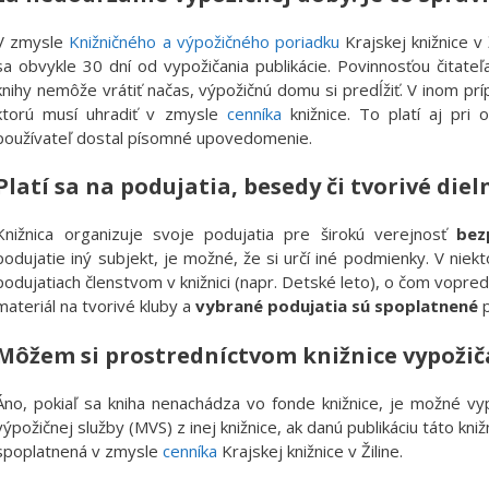
V zmysle
Knižničného a výpožičného poriadku
Krajskej knižnice v
sa obvykle 30 dní od vypožičania publikácie. Povinnosťou čitate
knihy nemôže vrátiť načas, výpožičnú domu si predĺžiť. V inom p
ktorú musí uhradiť v zmysle
cenníka
knižnice. To platí aj pri
používateľ dostal písomné upovedomenie.
Platí sa na podujatia, besedy či tvorivé die
Knižnica organizuje svoje podujatia pre širokú verejnosť
bez
podujatie iný subjekt, je možné, že si určí iné podmienky. V nie
podujatiach členstvom v knižnici (napr. Detské leto), o čom vopred
materiál na tvorivé kluby a
vybrané podujatia sú spoplatnené
p
Môžem si prostredníctvom knižnice vypožiča
Áno, pokiaľ sa kniha nenachádza vo fonde knižnice, je možné vyp
výpožičnej služby (MVS) z inej knižnice, ak danú publikáciu táto kn
spoplatnená v zmysle
cenníka
Krajskej knižnice v Žiline.