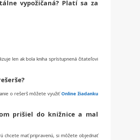
álne vypožičaná? Platí sa za
izuje len ak bola kniha sprístupnená čitateľovi
rešerše?
danie o rešerš môžete využiť
Online žiadanku
som prišiel do knižnice a mal
orú chcete mať pripravenú, si môžete objednať