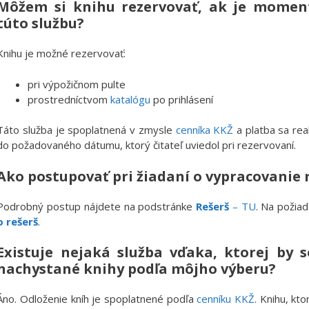
Môžem si knihu rezervovať, ak je moment
túto službu?
Knihu je možné rezervovať:
pri výpožičnom pulte
prostredníctvom
katalógu
po prihlásení
Táto služba je spoplatnená v zmysle
cenníka KKŽ
a platba sa real
do požadovaného dátumu, ktorý čitateľ uviedol pri rezervovaní.
Ako postupovať pri žiadaní o vypracovanie 
Podrobný postup nájdete na podstránke
Rešerš
– TU
. Na požia
o rešerš
.
Existuje nejaká služba vďaka, ktorej by 
nachystané knihy podľa môjho výberu?
Áno. Odloženie kníh je spoplatnené podľa
cenníku KKŽ
. Knihu, kt