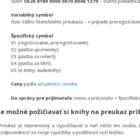
IBAN:
SK20 8180 0000 0070 0048 1379
– štátna pokladnic
Variabilný symbol
číslo Vášho čitateľského preukazu – v prípade preregistráci
Špecifický symbol
:
01 (registrovanie, preregistrovanie)
02 (platba upomienky)
03 (platba za rešerš)
04 (platba za MVS)
05 (e-knihy, audioknihy)
Ceny
podľa
aktuálneho cenníka
Do správy pre prijímateľa:
meno a priezvisko + špecifikác
Je možné požičiavať si knihy na preukaz pr
Preukaz je neprenosný a vypožičiavať si naň môže len osoba, 
zodpovednosť za svoje výpožičky a podlžnosti voči knižnici.