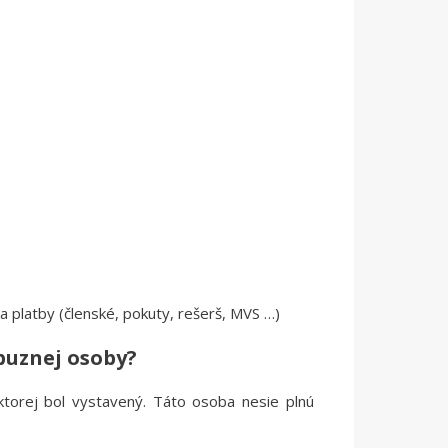
a
e
ia platby (členské, pokuty, rešerš, MVS …)
íbuznej osoby?
ktorej bol vystavený. Táto osoba nesie plnú