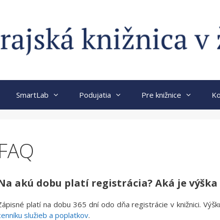
SmartLab
Podujatia
Pre knižnice
Ko
FAQ
Na akú dobu platí registrácia? Aká je výška
Zápisné platí na dobu 365 dní odo dňa registrácie v knižnici. Výš
cenníku služieb a poplatkov
.