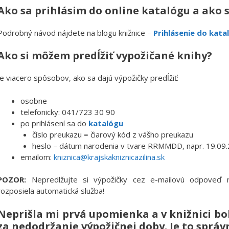
Ako sa prihlásim do online katalógu a ako 
Podrobný návod nájdete na blogu knižnice –
Prihlásenie do kata
Ako si môžem predĺžiť vypožičané knihy?
Je viacero spôsobov, ako sa dajú výpožičky predĺžiť:
osobne
telefonicky: 041/723 30 90
po prihlásení sa do
katalógu
číslo preukazu = čiarový kód z vášho preukazu
heslo – dátum narodenia v tvare RRMMDD, napr. 19.09
emailom:
kniznica@krajskakniznicazilina.sk
POZOR:
Nepredlžujte si výpožičky cez e-mailovú odpoveď n
rozposiela automatická služba!
Neprišla mi prvá upomienka a v knižnici b
za nedodržanie výpožičnej doby. Je to správ