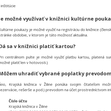
inštitúcie
Je možné využívať v knižnici kultúrne pouka
Kultúrne poukazy je možné využiť na registráciu do knižnice (člens
stránke obdobie, v ktorom je táto možnosť aktuálna.
Dá sa v knižnici platiť kartou?
Pri centrálnom pulte je možné využiť platbu kartou, platená s
možné platiť len v hotovosti.)
Môžem uhradiť vybrané poplatky prevodom
Áno, Krajská knižnica v Žiline ponúka svojim čitateľom možn
rezervácie, rešerše a pod.) prevodom na účet prostredníctvom int
Číslo účtu
Krajská knižnica v Žiline