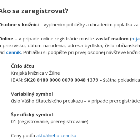
Ako sa zaregistrovať?
Osobne v knižnici
– vyplnením prihlášky a uhradením poplatku za 
Online
– v prípade online registrácie musíte
zaslať mailom
(
mja
a priezvisko, dátum narodenia, adresa bydliska, číslo občianske
viď
cenník
. Prihlášku si podpíšte pri prvej osobnej návšteve knižni
Číslo účtu
Krajská knižnica v Žiline
IBAN:
SK20 8180 0000 0070 0048 1379
– štátna pokladnic
Variabilný symbol
číslo Vášho čitateľského preukazu – v prípade preregistráci
Špecifický symbol
:
01 (registrovanie, preregistrovanie)
Ceny podľa
aktuálneho cenníka