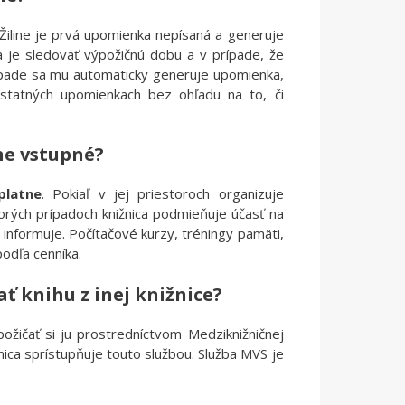
 Žiline je prvá upomienka nepísaná a generuje
ľa je sledovať výpožičnú dobu a v prípade, že
rípade sa mu automaticky generuje upomienka,
 ostatných upomienkach bez ohľadu na to, či
lne
vstupné
?
platne
. Pokiaľ v jej priestoroch organizuje
ktorých prípadoch knižnica podmieňuje účasť na
 informuje. Počítačové kurzy, tréningy pamäti,
odľa cenníka.
ť knihu z inej knižnice?
ožičať si ju prostredníctvom Medziknižničnej
ižnica sprístupňuje touto službou. Služba MVS je