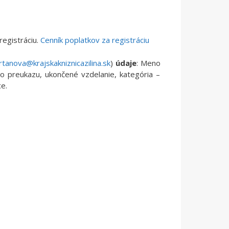
registráciu.
Cenník poplatkov za registráciu
rtanova@krajskakniznicazilina.sk
)
údaje
: Meno
ho preukazu, ukončené vzdelanie, kategória –
ce.
a
e