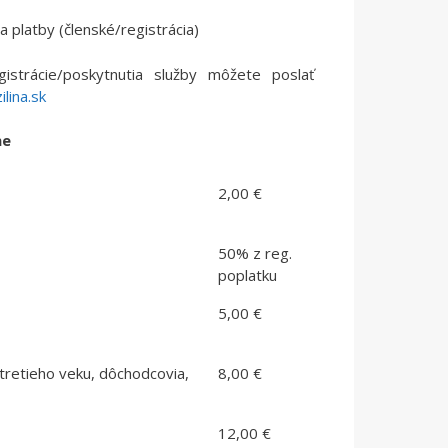
a platby (členské/registrácia)
gistrácie/poskytnutia služby môžete poslať
lina.sk
ne
2,00 €
50% z reg.
poplatku
5,00 €
 tretieho veku, dôchodcovia,
8,00 €
12,00 €