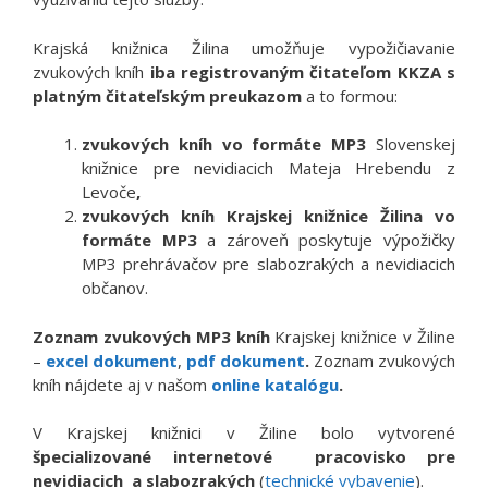
Krajská knižnica Žilina umožňuje vypožičiavanie
zvukových kníh
iba registrovaným čitateľom KKZA s
platným čitateľským preukazom
a to formou:
zvukových kníh vo formáte MP3
Slovenskej
knižnice pre nevidiacich Mateja Hrebendu z
Levoče
,
zvukových kníh Krajskej knižnice Žilina vo
formáte MP3
a zároveň poskytuje výpožičky
MP3 prehrávačov pre slabozrakých a nevidiacich
občanov.
Zoznam zvukových MP3 kníh
Krajskej knižnice v Žiline
–
excel dokument
,
pdf dokument
.
Zoznam zvukových
kníh nájdete aj v našom
online katalógu
.
V Krajskej knižnici v Žiline bolo vytvorené
špecializované internetové pracovisko pre
nevidiacich a slabozrakých
(
technické vybavenie
).