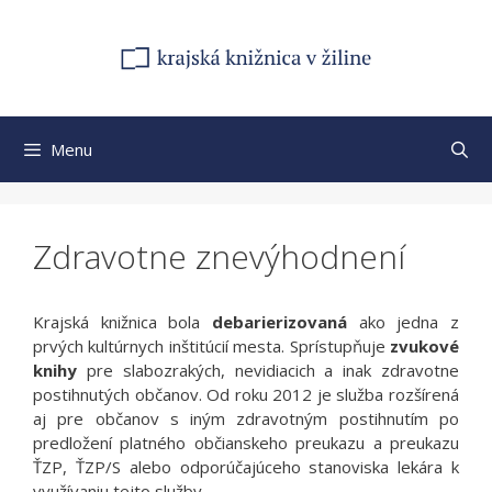
Preskočiť
na
obsah
Menu
Zdravotne znevýhodnení
Krajská knižnica bola
debarierizovaná
ako jedna z
prvých kultúrnych inštitúcií mesta. Sprístupňuje
zvukové
knihy
pre slabozrakých, nevidiacich a inak zdravotne
postihnutých občanov. Od roku 2012 je služba rozšírená
aj pre občanov s iným zdravotným postihnutím po
predložení platného občianskeho preukazu a preukazu
ŤZP, ŤZP/S alebo odporúčajúceho stanoviska lekára k
využívaniu tejto služby.