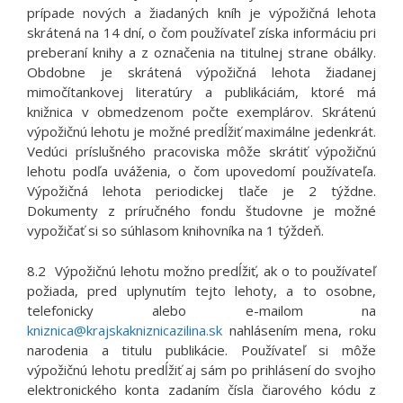
prípade nových a žiadaných kníh je výpožičná lehota
skrátená na 14 dní, o čom používateľ získa informáciu pri
preberaní knihy a z označenia na titulnej strane obálky.
Obdobne je skrátená výpožičná lehota žiadanej
mimočítankovej literatúry a publikáciám, ktoré má
knižnica v obmedzenom počte exemplárov. Skrátenú
výpožičnú lehotu je možné predĺžiť maximálne jedenkrát.
Vedúci príslušného pracoviska môže skrátiť výpožičnú
lehotu podľa uváženia, o čom upovedomí používateľa.
Výpožičná lehota periodickej tlače je 2 týždne.
Dokumenty z príručného fondu študovne je možné
vypožičať si so súhlasom knihovníka na 1 týždeň.
8.2 Výpožičnú lehotu možno predĺžiť, ak o to používateľ
požiada, pred uplynutím tejto lehoty, a to osobne,
telefonicky alebo e-mailom na
kniznica@krajskakniznicazilina.sk
nahlásením mena, roku
narodenia a titulu publikácie. Používateľ si môže
výpožičnú lehotu predĺžiť aj sám po prihlásení do svojho
elektronického konta zadaním čísla čiarového kódu z