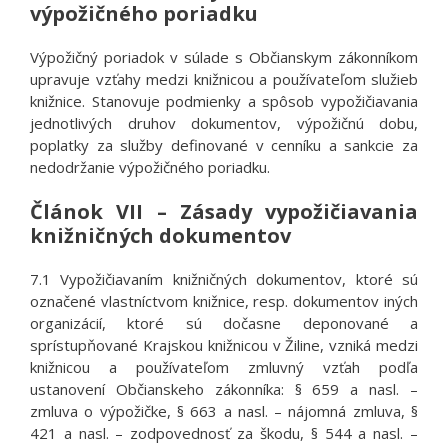
výpožičného poriadku
Výpožičný poriadok v súlade s Občianskym zákonníkom
upravuje vzťahy medzi knižnicou a používateľom služieb
knižnice. Stanovuje podmienky a spôsob vypožičiavania
jednotlivých druhov dokumentov, výpožičnú dobu,
poplatky za služby definované v cenníku a sankcie za
nedodržanie výpožičného poriadku.
Článok VII – Zásady vypožičiavania
knižničných dokumentov
7.1 Vypožičiavaním knižničných dokumentov, ktoré sú
označené vlastníctvom knižnice, resp. dokumentov iných
organizácií, ktoré sú dočasne deponované a
sprístupňované Krajskou knižnicou v Žiline, vzniká medzi
knižnicou a používateľom zmluvný vzťah podľa
ustanovení Občianskeho zákonníka: § 659 a nasl. –
zmluva o výpožičke, § 663 a nasl. – nájomná zmluva, §
421 a nasl. – zodpovednosť za škodu, § 544 a nasl. –