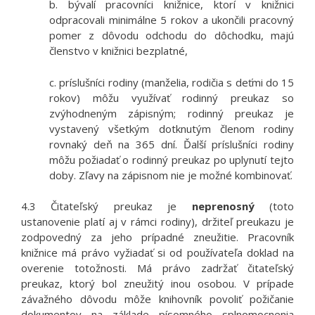
b. bývalí pracovníci knižnice, ktorí v knižnici
odpracovali minimálne 5 rokov a ukončili pracovný
pomer z dôvodu odchodu do dôchodku, majú
členstvo v knižnici bezplatné,
c. príslušníci rodiny (manželia, rodičia s deťmi do 15
rokov) môžu využívať rodinný preukaz so
zvýhodneným zápisným; rodinný preukaz je
vystavený všetkým dotknutým členom rodiny
rovnaký deň na 365 dní. Ďalší príslušníci rodiny
môžu požiadať o rodinný preukaz po uplynutí tejto
doby. Zľavy na zápisnom nie je možné kombinovať.
4.3 Čitateľský preukaz je
neprenosný
(toto
ustanovenie platí aj v rámci rodiny), držiteľ preukazu je
zodpovedný za jeho prípadné zneužitie. Pracovník
knižnice má právo vyžiadať si od používateľa doklad na
overenie totožnosti. Má právo zadržať čitateľský
preukaz, ktorý bol zneužitý inou osobou. V prípade
závažného dôvodu môže knihovník povoliť požičanie
dokumentov na základe písomného splnomocnenia