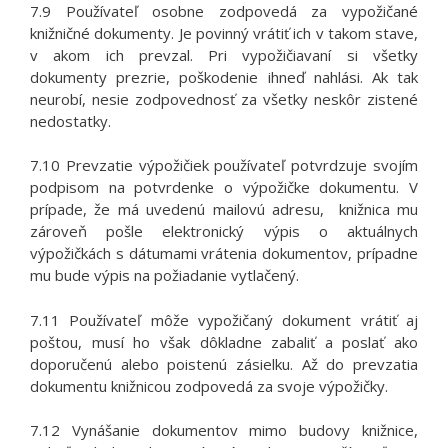
7.9 Používateľ osobne zodpovedá za vypožičané
knižničné dokumenty. Je povinný vrátiť ich v takom stave,
v akom ich prevzal. Pri vypožičiavaní si všetky
dokumenty prezrie, poškodenie ihneď nahlási. Ak tak
neurobí, nesie zodpovednosť za všetky neskôr zistené
nedostatky.
7.10 Prevzatie výpožičiek používateľ potvrdzuje svojím
podpisom na potvrdenke o výpožičke dokumentu. V
prípade, že má uvedenú mailovú adresu, knižnica mu
zároveň pošle elektronický výpis o aktuálnych
výpožičkách s dátumami vrátenia dokumentov, prípadne
mu bude výpis na požiadanie vytlačený.
7.11 Používateľ môže vypožičaný dokument vrátiť aj
poštou, musí ho však dôkladne zabaliť a poslať ako
doporučenú alebo poistenú zásielku. Až do prevzatia
dokumentu knižnicou zodpovedá za svoje výpožičky.
7.12 Vynášanie dokumentov mimo budovy knižnice,