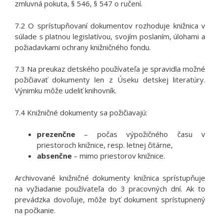
zmluvná pokuta, § 546, § 547 o ručení.
7.2 O sprístupňovaní dokumentov rozhoduje knižnica v
súlade s platnou legislatívou, svojím poslaním, úlohami a
požiadavkami ochrany knižničného fondu.
7.3 Na preukaz detského používateľa je spravidla možné
požičiavať dokumenty len z Úseku detskej literatúry.
Výnimku môže udeliť knihovník.
7.4 Knižničné dokumenty sa požičiavajú:
prezenčne
– počas výpožičného času v
priestoroch knižnice, resp. letnej čitárne,
absenčne
– mimo priestorov knižnice.
Archivované knižničné dokumenty knižnica sprístupňuje
na vyžiadanie používateľa do 3 pracovných dní. Ak to
prevádzka dovoľuje, môže byť dokument sprístupnený
na počkanie.