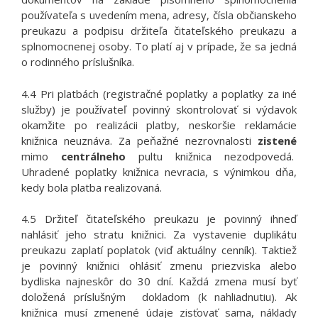
používateľa s uvedením mena, adresy, čísla občianskeho
preukazu a podpisu držiteľa čitateľského preukazu a
splnomocnenej osoby. To platí aj v prípade, že sa jedná
o rodinného príslušníka.
4.4 Pri platbách (registračné poplatky a poplatky za iné
služby) je používateľ povinný skontrolovať si výdavok
okamžite po realizácii platby, neskoršie reklamácie
knižnica neuznáva. Za peňažné nezrovnalosti
zistené
mimo
centrálneho
pultu knižnica nezodpovedá.
Uhradené poplatky knižnica nevracia, s výnimkou dňa,
kedy bola platba realizovaná.
4.5 Držiteľ čitateľského preukazu je povinný ihneď
nahlásiť jeho stratu knižnici. Za vystavenie duplikátu
preukazu zaplatí poplatok (viď aktuálny cenník). Taktiež
je povinný knižnici ohlásiť zmenu priezviska alebo
bydliska najneskôr do 30 dní. Každá zmena musí byť
doložená príslušným dokladom (k nahliadnutiu). Ak
knižnica musí zmenené údaje zisťovať sama, náklady