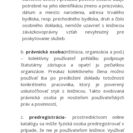
potrebné na jeho identifikáciu (meno a priezvisko,
dátum a miesto narodenia, adresa trvalého
bydliska, resp. prechodného bydliska, druh a číslo
osobného dokladu), nemôže uzavrieť s knižnicou
záväzkovoprávny vzťah nevyhnutný pre
poskytovanie služieb.
b.
právnická osoba
(inštitúcia, organizácia a pod.)
– kolektívny používateľ: prihlášku podpisuje
štatutárny zástupca a opatrí ju pečiatkou
organizácie. Preukaz kolektívneho člena možno
používať iba po predložení dokladu totožnosti
konkrétneho pracovníka, ktorý je poverený
uskutočňovať styk s knižnicou. Takto evidovaná
právnická osoba je nositeľom používateľských
práv a povinností,
c.
predregistrácia
– prostredníctvom online
katalógu sa môže fyzická osoba predregistrovať v
prípade, že nie je používateľom knižnice. Využívať