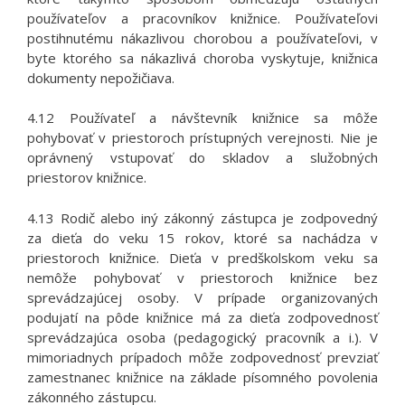
používateľov a pracovníkov knižnice. Používateľovi
postihnutému nákazlivou chorobou a používateľovi, v
byte ktorého sa nákazlivá choroba vyskytuje, knižnica
dokumenty nepožičiava.
4.12 Používateľ a návštevník knižnice sa môže
pohybovať v priestoroch prístupných verejnosti. Nie je
oprávnený vstupovať do skladov a služobných
priestorov knižnice.
4.13 Rodič alebo iný zákonný zástupca je zodpovedný
za dieťa do veku 15 rokov, ktoré sa nachádza v
priestoroch knižnice. Dieťa v predškolskom veku sa
nemôže pohybovať v priestoroch knižnice bez
sprevádzajúcej osoby. V prípade organizovaných
podujatí na pôde knižnice má za dieťa zodpovednosť
sprevádzajúca osoba (pedagogický pracovník a i.). V
mimoriadnych prípadoch môže zodpovednosť prevziať
zamestnanec knižnice na základe písomného povolenia
zákonného zástupcu.