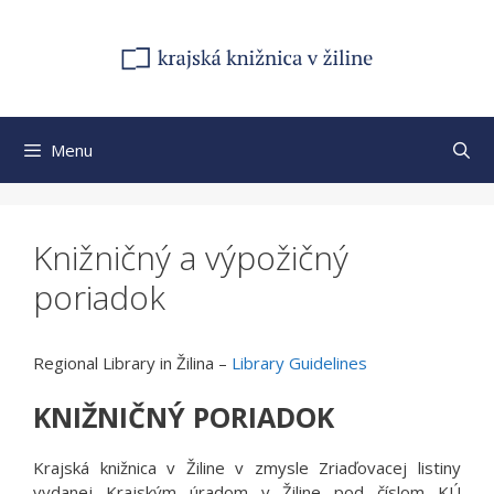
Preskočiť
na
obsah
Menu
Knižničný a výpožičný
poriadok
Regional Library in Žilina –
Library Guidelines
KNIŽNIČNÝ PORIADOK
Krajská knižnica v Žiline v zmysle Zriaďovacej listiny
vydanej Krajským úradom v Žiline pod číslom KÚ