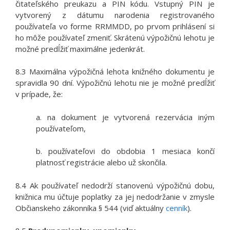
čitateľského preukazu a PIN kódu. Vstupný PIN je
vytvorený z dátumu narodenia registrovaného
používateľa vo forme RRMMDD, po prvom prihlásení si
ho môže používateľ zmeniť. Skrátenú výpožičnú lehotu je
možné predĺžiť maximálne jedenkrát.
8.3 Maximálna výpožičná lehota knižného dokumentu je
spravidla 90 dní. Výpožičnú lehotu nie je možné predĺžiť
v prípade, že:
a. na dokument je vytvorená rezervácia iným
používateľom,
b. používateľovi do obdobia 1 mesiaca končí
platnosť registrácie alebo už skončila.
8.4 Ak používateľ nedodrží stanovenú výpožičnú dobu,
knižnica mu účtuje poplatky za jej nedodržanie v zmysle
Občianskeho zákonníka § 544 (viď aktuálny
cenník
).