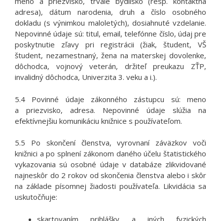
meno a priezvisko, trvalé bydlisko (resp. kontaktná
adresa), dátum narodenia, druh a číslo osobného
dokladu (s výnimkou maloletých), dosiahnuté vzdelanie.
Nepovinné údaje sú: titul, email, telefónne číslo, údaj pre
poskytnutie zľavy pri registrácii (žiak, študent, VŠ
študent, nezamestnaný, žena na materskej dovolenke,
dôchodca, vojnový veterán, držiteľ preukazu ZŤP,
invalidný dôchodca, Univerzita 3. veku a i.).
5.4 Povinné údaje zákonného zástupcu sú: meno
a priezvisko, adresa. Nepovinné údaje slúžia na
efektívnejšiu komunikáciu knižnice s používateľom.
5.5 Po skončení členstva, vyrovnaní záväzkov voči
knižnici a po splnení zákonom daného účelu štatistického
vykazovania sú osobné údaje v databáze zlikvidované
najneskôr do 2 rokov od skončenia členstva alebo i skôr
na základe písomnej žiadosti používateľa. Likvidácia sa
uskutočňuje:
skartovaním prihlášky a iných fyzických