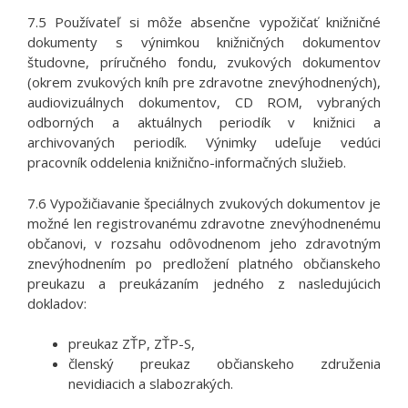
7.5 Používateľ si môže absenčne vypožičať knižničné
dokumenty s výnimkou knižničných dokumentov
študovne, príručného fondu, zvukových dokumentov
(okrem zvukových kníh pre zdravotne znevýhodnených),
audiovizuálnych dokumentov, CD ROM, vybraných
odborných a aktuálnych periodík v knižnici a
archivovaných periodík. Výnimky udeľuje vedúci
pracovník oddelenia knižnično-informačných služieb.
7.6 Vypožičiavanie špeciálnych zvukových dokumentov je
možné len registrovanému zdravotne znevýhodnenému
občanovi, v rozsahu odôvodnenom jeho zdravotným
znevýhodnením po predložení platného občianskeho
preukazu a preukázaním jedného z nasledujúcich
dokladov:
preukaz ZŤP, ZŤP-S,
členský preukaz občianskeho združenia
nevidiacich a slabozrakých.