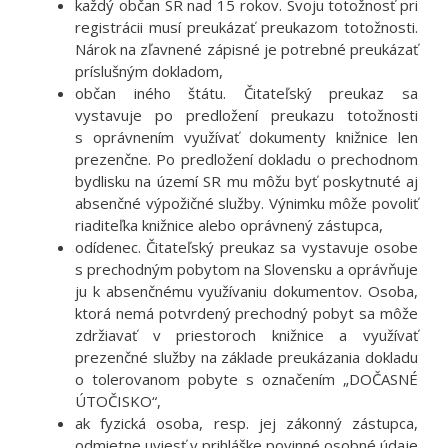
každý občan SR nad 15 rokov. Svoju totožnosť pri
registrácii musí preukázať preukazom totožnosti.
Nárok na zľavnené zápisné je potrebné preukázať
príslušným dokladom,
občan iného štátu. Čitateľský preukaz sa
vystavuje po predložení preukazu totožnosti
s oprávnením využívať dokumenty knižnice len
prezenčne. Po predložení dokladu o prechodnom
bydlisku na území SR mu môžu byť poskytnuté aj
absenčné výpožičné služby. Výnimku môže povoliť
riaditeľka knižnice alebo oprávnený zástupca,
odídenec. Čitateľský preukaz sa vystavuje osobe
s prechodným pobytom na Slovensku a oprávňuje
ju k absenčnému využívaniu dokumentov. Osoba,
ktorá nemá potvrdený prechodný pobyt sa môže
zdržiavať v priestoroch knižnice a využívať
prezenčné služby na základe preukázania dokladu
o tolerovanom pobyte s označením „DOČASNÉ
ÚTOČISKO“,
ak fyzická osoba, resp. jej zákonný zástupca,
odmietne uviesť v prihláške povinné osobné údaje