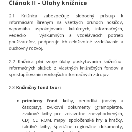
Článok II – Úlohy knižnice
2.1 Knižnica zabezpečuje slobodný prístup k
informáciám šíreným na všetkých druhoch nosičov,
napomáha uspokojovaniu kultúrnych, informačných,
vedecko – výskumných a vzdelávacích potrieb
používateľov, podporuje ich celoživotné vzdelávanie a
duchovný rozvoj.
2.2 Knižnica plní svoje úlohy poskytovaním knižnično-
informačných služieb z vlastných knižničných fondov a
sprístupňovaním vonkajších informačných zdrojov.
2.3
Knižničný fond tvorí
:
primárny fond
: knihy, periodiká (noviny a
časopisy), zvukové dokumenty (gramoplatne,
zvukové knihy pre zdravotne znevýhodnených,
CD), CD ROM, mapy, spoločenské hry a hračky,
taktilné knihy, špeciálne regionálne dokumenty,