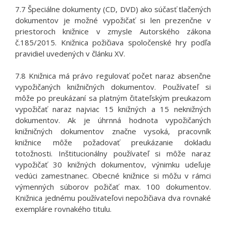
7.7 Špeciálne dokumenty (CD, DVD) ako súčasť tlačených
dokumentov je možné vypožičať si len prezenčne v
priestoroch knižnice v zmysle Autorského zákona
č.185/2015. Knižnica požičiava spoločenské hry podľa
pravidiel uvedených v článku XV.
7.8 Knižnica má právo regulovať počet naraz absenčne
vypožičaných knižničných dokumentov. Používateľ si
môže po preukázaní sa platným čitateľským preukazom
vypožičať naraz najviac 15 knižných a 15 neknižných
dokumentov. Ak je úhrnná hodnota vypožičaných
knižničných dokumentov značne vysoká, pracovník
knižnice môže požadovať preukázanie dokladu
totožnosti. Inštitucionálny používateľ si môže naraz
vypožičať 30 knižných dokumentov, výnimku udeľuje
vedúci zamestnanec. Obecné knižnice si môžu v rámci
výmenných súborov požičať max. 100 dokumentov.
Knižnica jednému používateľovi nepožičiava dva rovnaké
exempláre rovnakého titulu.