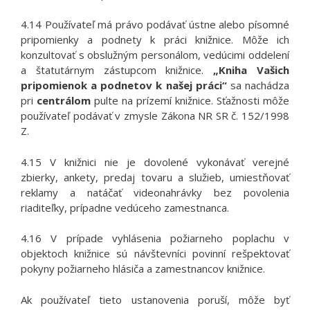
4.14 Používateľ má právo podávať ústne alebo písomné
pripomienky a podnety k práci knižnice. Môže ich
konzultovať s obslužným personálom, vedúcimi oddelení
a štatutárnym zástupcom knižnice.
„Kniha Vašich
pripomienok a podnetov k našej práci“
sa nachádza
pri
centrálom
pulte na prízemí knižnice. Sťažnosti môže
používateľ podávať v zmysle Zákona NR SR č. 152/1998
Z.
4.15 V knižnici nie je dovolené vykonávať verejné
zbierky, ankety, predaj tovaru a služieb, umiestňovať
reklamy a natáčať videonahrávky bez povolenia
riaditeľky, prípadne vedúceho zamestnanca.
4.16 V prípade vyhlásenia požiarneho poplachu v
objektoch knižnice sú návštevníci povinní rešpektovať
pokyny požiarneho hlásiča a zamestnancov knižnice.
Ak používateľ tieto ustanovenia poruší, môže byť