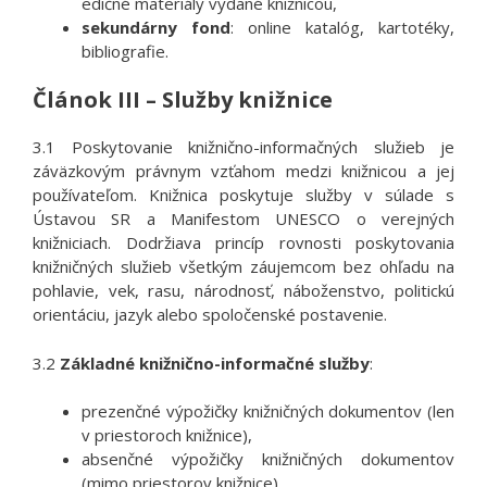
edičné materiály vydané knižnicou,
sekundárny fond
: online katalóg, kartotéky,
bibliografie.
Článok III – Služby knižnice
3.1 Poskytovanie knižnično-informačných služieb je
záväzkovým právnym vzťahom medzi knižnicou a jej
používateľom. Knižnica poskytuje služby v súlade s
Ústavou SR a Manifestom UNESCO o verejných
knižniciach. Dodržiava princíp rovnosti poskytovania
knižničných služieb všetkým záujemcom bez ohľadu na
pohlavie, vek, rasu, národnosť, náboženstvo, politickú
orientáciu, jazyk alebo spoločenské postavenie.
3.2
Základné knižnično-informačné služby
:
prezenčné výpožičky knižničných dokumentov (len
v priestoroch knižnice),
absenčné výpožičky knižničných dokumentov
(mimo priestorov knižnice),