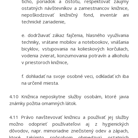
ticho, poriadok a čistotu, rešpektovať záujmy
ostatných návštevníkov a zamestnancov knižnice,
nepoškodzovať knižničný fond, inventár ani
technické zariadenie,
e. dodržiavať zákaz fajčenia, hlasného využívania
techniky, vrátane mobilov a notebookov, vnášania
bicyklov, vstupovania na kolieskových korčuliach,
vodenia zvierat, konzumovania potravín a alkoholu
v priestoroch knižnice,
f. dohliadať na svoje osobné veci, odkladať ich iba
na určené miesta.
4.10 Knižnica neposkytne služby osobám, ktoré javia
známky požitia omamných látok.
4.11 Právo navštevovať knižnicu a používať jej služby
možno odoprieť používateľovi aj z hygienických
dôvodov, napr. mimoriadne znečistený odev a zápach,
ktoré takýmto spôsobom obmedzujú ostatných