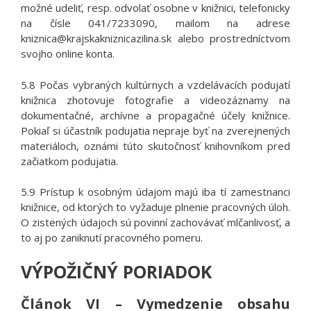
možné udeliť, resp. odvolať osobne v knižnici, telefonicky
na čísle 041/7233090, mailom na adrese
kniznica@krajskakniznicazilina.sk alebo prostredníctvom
svojho online konta.
5.8 Počas vybraných kultúrnych a vzdelávacích podujatí
knižnica zhotovuje fotografie a videozáznamy na
dokumentačné, archívne a propagačné účely knižnice.
Pokiaľ si účastník podujatia nepraje byť na zverejnených
materiáloch, oznámi túto skutočnosť knihovníkom pred
začiatkom podujatia.
5.9 Prístup k osobným údajom majú iba tí zamestnanci
knižnice, od ktorých to vyžaduje plnenie pracovných úloh.
O zistených údajoch sú povinní zachovávať mlčanlivosť, a
to aj po zaniknutí pracovného pomeru.
VÝPOŽIČNÝ PORIADOK
Článok VI – Vymedzenie obsahu