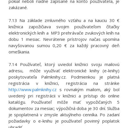
pokiaľ neboli riadne zapísané na konto používateľa, je
zakázané.
7.13 Na základe zmluvného vzťahu a na kauciu 30 €
knižnica zapožičiava svojim používateľom čítačky
elektronických kníh a MP3 prehrávače zvukových kníh na
dobu 1 mesiac. Nevrátenie prístrojov načas upomína
navyšovanou sumou 0,20 € za každý pracovný deň
omeškania.
7.14 Používateľ, ktorý uviedol knižnici svoju mailovú
adresu, môže využívať elektronické knihy (e-knihy)
poskytovateľa Palmknihy.cz. Podmienkou je platná
registrácia v knižnici, registrácia na stránke
http://www.palmknihy.cz
s rovnakým mailom, aký bol
uvedený pri registrácii v knižnici a prístup do online
katalógu. Používateľ môže mať vypožičaných 5
dokumentov za mesiac; výpožičná doba je 30 dní. Služba
je spoplatnená v zmysle aktuýlneho cenníka. Po zadaní
požiadavky o e-knihu je používateľ povinný poplatok
uhradiť.