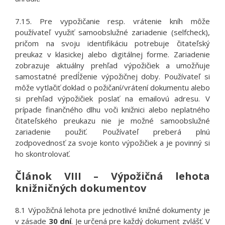
7.15. Pre vypožičanie resp. vrátenie kníh môže
používateľ využiť samoobslužné zariadenie (selfcheck),
pričom na svoju identifikáciu potrebuje čitateľský
preukaz v klasickej alebo digitálnej forme. Zariadenie
zobrazuje aktuálny prehľad výpožičiek a umožňuje
samostatné predĺženie výpožičnej doby. Používateľ si
môže vytlačiť doklad o požičaní/vrátení dokumentu alebo
si prehľad výpožičiek poslať na emailovú adresu. V
prípade finančného dlhu voči knižnici alebo neplatného
čitateľského preukazu nie je možné samoobslužné
zariadenie použiť. Používateľ preberá plnú
zodpovednosť za svoje konto výpožičiek a je povinný si
ho skontrolovať.
Článok VIII – Výpožičná lehota
knižničných dokumentov
8.1 Výpožičná lehota pre jednotlivé knižné dokumenty je
v zásade
30 dní
. Je určená pre každý dokument zvlášť. V