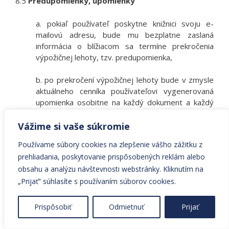
8.5
Predupomienky, upomienky
a. pokiaľ používateľ poskytne knižnici svoju e-
mailovú adresu, bude mu bezplatne zaslaná
informácia o blížiacom sa termíne prekročenia
výpožičnej lehoty, tzv. predupomienka,
b. po prekročení výpožičnej lehoty bude v zmysle
aktuálneho cenníka používateľovi vygenerovaná
upomienka osobitne na každý dokument a každý
deň oneskorenia,
Vážime si vaše súkromie
c. po 60 a 90 dňoch od dátumu vypožičania
Používame súbory cookies na zlepšenie vášho zážitku z
dokumentu knižnica zasiela používateľovi
prehliadania, poskytovanie prispôsobených reklám alebo
upomienku písomne, resp. elektronicky alebo
obsahu a analýzu návštevnosti webstránky. Kliknutím na
telefonicky. Po 150 dňoch od dátumu vypožičania
dokumentu knižnica zasiela používateľovi písomne
„Prijať“ súhlasíte s používaním súborov cookies.
riaditeľskú upomienku, ktorej hodnota sa
pripočítava k celkovej sume upomienky,
Prispôsobiť
Odmietnuť
Prijať
d. používateľ nesie plnú zodpovednosť za vrátenie