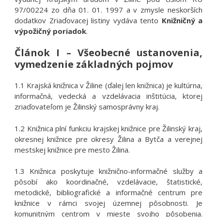
97/00224 zo dňa 01. 01. 1997 a v zmysle neskorších
dodatkov Zriaďovacej listiny vydáva tento
Knižničný a
výpožičný poriadok
.
Článok I – Všeobecné ustanovenia,
vymedzenie základných pojmov
1.1 Krajská knižnica v Žiline (ďalej len knižnica) je kultúrna,
informačná, vedecká a vzdelávacia inštitúcia, ktorej
zriaďovateľom je Žilinský samosprávny kraj.
1.2 Knižnica plní funkciu krajskej knižnice pre Žilinský kraj,
okresnej knižnice pre okresy Žilina a Bytča a verejnej
mestskej knižnice pre mesto Žilina.
1.3 Knižnica poskytuje knižnično-informačné služby a
pôsobí ako koordinačné, vzdelávacie, štatistické,
metodické, bibliografické a informačné centrum pre
knižnice v rámci svojej územnej pôsobnosti. Je
komunitným centrom v mieste svojho pôsobenia.