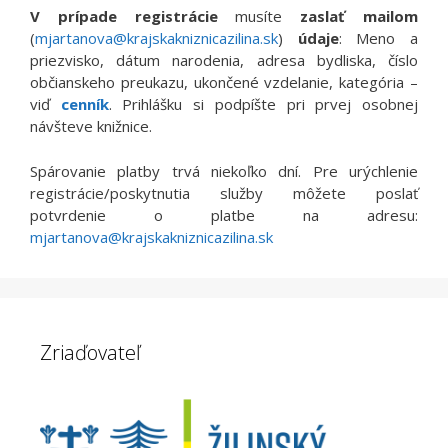
V prípade registrácie
musíte
zaslať mailom
(
mjartanova@krajskakniznicazilina.sk
)
údaje
: Meno a
priezvisko, dátum narodenia, adresa bydliska, číslo
občianskeho preukazu, ukončené vzdelanie, kategória –
viď
cenník
. Prihlášku si podpíšte pri prvej osobnej
návšteve knižnice.
Spárovanie platby trvá niekoľko dní. Pre urýchlenie
registrácie/poskytnutia služby môžete poslať
potvrdenie o platbe na adresu:
mjartanova@krajskakniznicazilina.sk
Zriaďovateľ