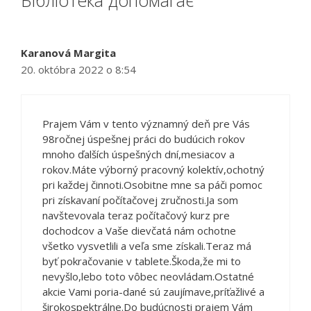
Karanová Margita
20. októbra 2022 o 8:54
Prajem Vám v tento významný deň pre Vás
98ročnej úspešnej práci do budúcich rokov
mnoho ďalších úspešných dní,mesiacov a
rokov.Máte výborný pracovný kolektív,ochotný
pri každej činnoti.Osobitne mne sa páči pomoc
pri získavaní počítačovej zručnosti.Ja som
navštevovala teraz počítačový kurz pre
dochodcov a Vaše dievčatá nám ochotne
všetko vysvetlili a veľa sme získali.Teraz má
byť pokračovanie v tablete.Škoda,že mi to
nevyšlo,lebo toto vôbec neovládam.Ostatné
akcie Vami poria-dané sú zaujímave,príťažlivé a
širokospektrálne.Do budúcnosti prajem Vám