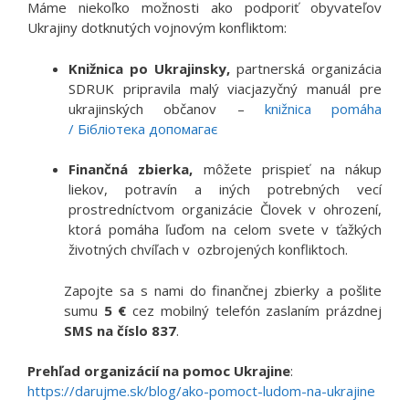
Máme niekoľko možnosti ako podporiť obyvateľov
Ukrajiny dotknutých vojnovým konfliktom:
Knižnica po Ukrajinsky,
partnerská organizácia
SDRUK pripravila malý viacjazyčný manuál pre
ukrajinských občanov –
knižnica pomáha
/
Бібліотека допомагає
Finančná zbierka,
môžete prispieť na nákup
liekov, potravín a iných potrebných vecí
prostredníctvom organizácie Človek v ohrození,
ktorá pomáha ľuďom na celom svete v ťažkých
životných chvíľach v ozbrojených konfliktoch.
Zapojte sa s nami do finančnej zbierky a pošlite
sumu
5 €
cez mobilný telefón zaslaním prázdnej
SMS
na číslo 837
.
Prehľad organizácií na pomoc Ukrajine
:
https://darujme.sk/blog/ako-pomoct-ludom-na-ukrajine