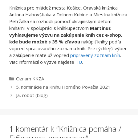
Knižnica pre mládež mesta Košice, Oravská knižnica
Antona Habovštiaka v Dolnom Kubíne a Miestna knižnica
Petržalka sa rozhodli pomôcť ukrajinským deťom
knihami. V spolupráci s kníhkupectvom
Martinus
vyhlasujeme výzvu na zakúpenie kníh cez e-shop,
kde bude možné s 35 % zľavou
nakúpiť knihy podľa
vopred spracovaného zoznamu kníh. Pre rýchlejší výber
a zakúpenie máte už vopred
pripravený zoznam kníh
.
Viac informácií o výzve nájdete
TU
.
Kategórie
Oznam KKZA
5. nominácie na Knihu Horného Považia 2021
Ja, robot (blog)
1 komentár k “Knižnica pomáha /
Бібліотека допомагає”