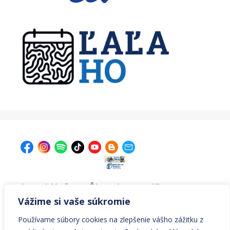
| Krajská knižnica v Žiline, Ul. A. Bernoláka 47, 011 77
Žilina |
kniznica@krajskakniznicazilina.sk
|
Vážime si vaše súkromie
041/7233090 |
Používame súbory cookies na zlepšenie vášho zážitku z