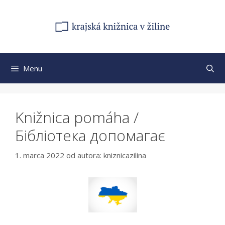
Preskočiť
na
obsah
Menu
Knižnica pomáha /
Бібліотека допомагає
1. marca 2022
od autora:
kniznicazilina