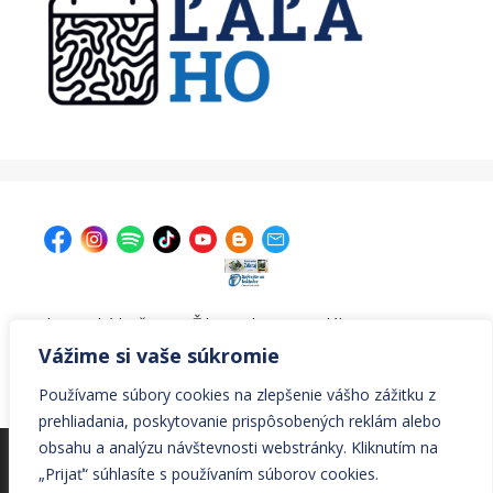
| Krajská knižnica v Žiline, Ul. A. Bernoláka 47, 011 77
Žilina |
kniznica@krajskakniznicazilina.sk
|
Vážime si vaše súkromie
041/7233090 |
Používame súbory cookies na zlepšenie vášho zážitku z
prehliadania, poskytovanie prispôsobených reklám alebo
obsahu a analýzu návštevnosti webstránky. Kliknutím na
© Všetky práva vyhradené Krajská knižnica v Žiline
„Prijať“ súhlasíte s používaním súborov cookies.