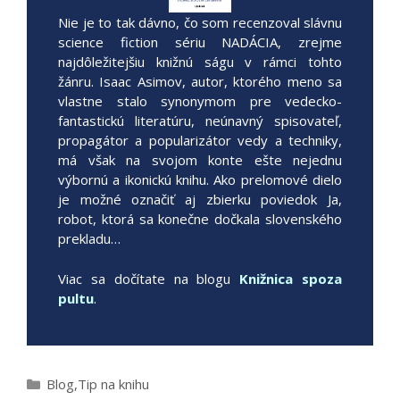
Nie je to tak dávno, čo som recenzoval slávnu
science fiction sériu NADÁCIA, zrejme
najdôležitejšiu knižnú ságu v rámci tohto
žánru. Isaac Asimov, autor, ktorého meno sa
vlastne stalo synonymom pre vedecko-
fantastickú literatúru, neúnavný spisovateľ,
propagátor a popularizátor vedy a techniky,
má však na svojom konte ešte nejednu
výbornú a ikonickú knihu. Ako prelomové dielo
je možné označiť aj zbierku poviedok Ja,
robot, ktorá sa konečne dočkala slovenského
prekladu…
Viac sa dočítate na blogu
Knižnica spoza
pultu
.
Kategórie
Blog
,
Tip na knihu