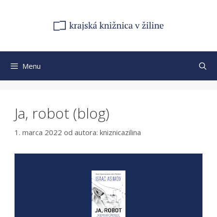
Preskočiť
na
obsah
Menu
Ja, robot (blog)
1. marca 2022
od autora:
kniznicazilina