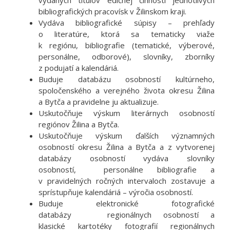
vydaných titulov edičnej činnosti jednotlivých
bibliografických pracovísk v Žilinskom kraji.
Vydáva bibliografické súpisy – prehľady
o literatúre, ktorá sa tematicky viaže
k regiónu, bibliografie (tematické, výberové,
personálne, odborové), slovníky, zborníky
z podujatí a kalendáriá.
Buduje databázu osobností kultúrneho,
spoločenského a verejného života okresu Žilina
a Bytča a pravidelne ju aktualizuje.
Uskutočňuje výskum literárnych osobností
regiónov Žilina a Bytča.
Uskutočňuje výskum ďalších významných
osobností okresu Žilina a Bytča a z vytvorenej
databázy osobností vydáva slovníky
osobností, personálne bibliografie a
v pravidelných ročných intervaloch zostavuje a
sprístupňuje kalendáriá – výročia osobností.
Buduje elektronické fotografické
databázy regionálnych osobností a
klasické kartotéky fotografií regionálnych