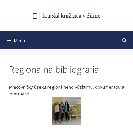
Preskočiť
na
obsah
Menu
Regionálna bibliografia
Pracovníčky úseku regionálneho výskumu, dokumentov a
informácií: