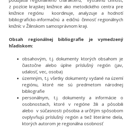
podujatia regionálneho charakteru, výstavnú činnosť,
z pozície krajskej knižnice ako metodického centra pre
knižnice regiónu koordinuje, analyzuje a hodnotí
bibliograficko-informačnú a edičnú činnosť regionálnych
knižníc v Žilinskom samosprávnom kraji.
Obsah regionálnej bibliografie je vymedzený
hľadiskom:
obsahovým, t.j. dokumenty ktorých obsahom je
čiastočne alebo úplne príslušný región (jav,
udalosť, vec, osoba)
územným, t.j. všetky dokumenty vydané na území
regiónu, ktoré nie sú predmetom národnej
bibliografie
personálnym, t.j. dokumenty a informácie o
osobnostiach, ktoré v regióne žili a pôsobili
alebo v súčasnosti pôsobia a určitým spôsobom
ovplyvňujú príslušný región a tiež literárne diela,
ktorých autorom je regionálna osobnosť