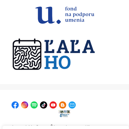
| Krajská knižnica v Žiline, Ul. A. Bernoláka 47, 011 77