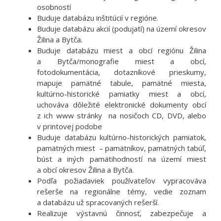
osobností
Buduje databázu inštitúcií v regióne.
Buduje databázu akcií (podujatí) na území okresov
Žilina a Bytča.
Buduje databázu miest a obcí regiónu Žilina
a Bytča/monografie miest a obcí,
fotodokumentácia, dotazníkové prieskumy,
mapuje pamätné tabule, pamätné miesta,
kultúrno-historické pamiatky miest a obcí,
uchováva dôležité elektronické dokumenty obcí
z ich www stránky na nosičoch CD, DVD, alebo
v printovej podobe
Buduje databázu kultúrno-historických pamiatok,
pamätných miest – pamätníkov, pamätných tabúľ,
búst a iných pamätihodností na území miest
a obcí okresov Žilina a Bytča.
Podľa požiadaviek používateľov vypracováva
rešerše na regionálne témy, vedie zoznam
a databázu už spracovaných rešerší.
Realizuje výstavnú činnosť, zabezpečuje a