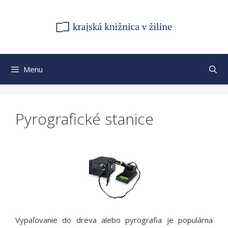
Preskočiť
na
obsah
Menu
Pyrografické stanice
Vypaľovanie do dreva alebo pyrografia je populárna