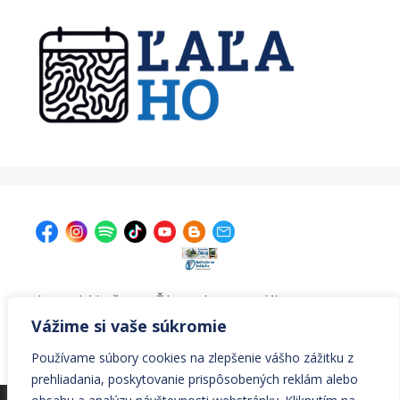
| Krajská knižnica v Žiline, Ul. A. Bernoláka 47, 011 77
Žilina |
kniznica@krajskakniznicazilina.sk
|
Vážime si vaše súkromie
041/7233090 |
Používame súbory cookies na zlepšenie vášho zážitku z
prehliadania, poskytovanie prispôsobených reklám alebo