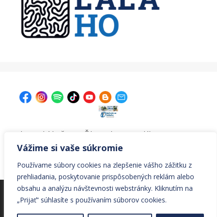
| Krajská knižnica v Žiline, Ul. A. Bernoláka 47, 011 77
Žilina |
kniznica@krajskakniznicazilina.sk
|
Vážime si vaše súkromie
041/7233090 |
Používame súbory cookies na zlepšenie vášho zážitku z
prehliadania, poskytovanie prispôsobených reklám alebo
obsahu a analýzu návštevnosti webstránky. Kliknutím na
© Všetky práva vyhradené Krajská knižnica v Žiline
„Prijať“ súhlasíte s používaním súborov cookies.