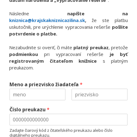
Následne
napíšte na
kniznica@krajskakniznicazilina.sk
,
že ste platbu
uskutočnili, pre urýchlenie vypracovania rešerše
pošlite
potvrdenie o platbe.
Nezabudnite si overiť, či máte
platný preukaz
, pretože
podmienkou
pri vypracovaní rešerše
je byť
registrovaným čitateľom knižnice
s platným
preukazom.
Meno a priezvisko žiadateľa
*
F
L
i
a
Číslo preukazu
*
r
s
s
t
t
Zadajte čiarový kód z čitateľského preukazu alebo číslo
digitálneho preukazu.