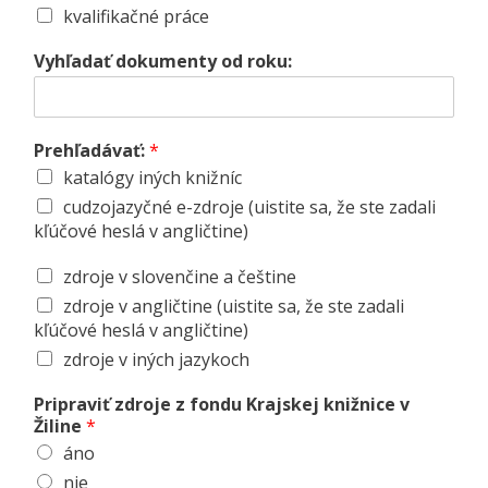
kvalifikačné práce
Vyhľadať dokumenty od roku:
Prehľadávať:
*
katalógy iných knižníc
cudzojazyčné e-zdroje (uistite sa, že ste zadali
kľúčové heslá v angličtine)
V
zdroje v slovenčine a češtine
y
zdroje v angličtine (uistite sa, že ste zadali
h
kľúčové heslá v angličtine)
ľ
zdroje v iných jazykoch
a
d
Pripraviť zdroje z fondu Krajskej knižnice v
a
Žiline
*
ť
z
áno
d
nie