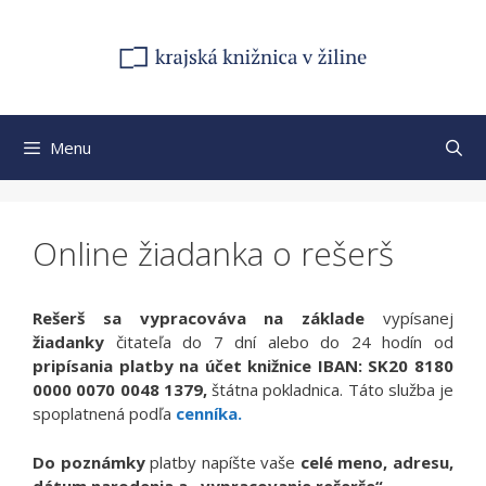
Preskočiť
na
obsah
Menu
Online žiadanka o rešerš
Rešerš sa vypracováva na základe
vypísanej
žiadanky
čitateľa do 7 dní alebo do 24 hodín od
pripísania platby na účet knižnice
IBAN: SK20 8180
0000 0070 0048 1379,
štátna pokladnica. Táto služba je
spoplatnená podľa
cenníka.
Do poznámky
platby napíšte vaše
celé meno, adresu,
dátum narodenia a „vypracovanie rešerše“
.