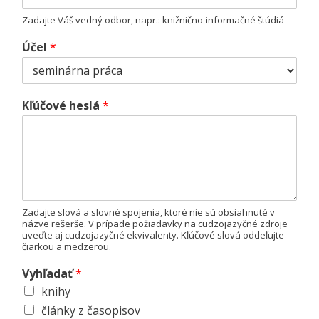
Zadajte Váš vedný odbor, napr.: knižnično-informačné štúdiá
Účel
*
Kľúčové heslá
*
Zadajte slová a slovné spojenia, ktoré nie sú obsiahnuté v
názve rešerše. V prípade požiadavky na cudzojazyčné zdroje
uveďte aj cudzojazyčné ekvivalenty. Kľúčové slová oddeľujte
čiarkou a medzerou.
Vyhľadať
*
knihy
články z časopisov