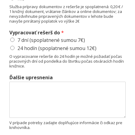
r
o
Služba prípravy dokumentov z rešerše je spoplatnená: 0,20 € /
1 knižný dokument, vrátanie článkov a online dokumentov; za
j
nevyzdvihnutie pripravených dokumentov v lehote bude
e
navyše prirátaný poplatok vo výške 2€
*
Vypracovať rešerš do
*
7 dní (spoplatnené sumou 7€)
24 hodín (spoplatnené sumou 12€)
O vypracovanie rešerše do 24 hodín je možné požiadať počas
pracovných dní od pondelka do štvrtku počas otváracích hodín
knižnice.
Ďalšie upresnenia
V prípade potreby zadajte doplňujúce informácie či odkaz pre
knihovníka.