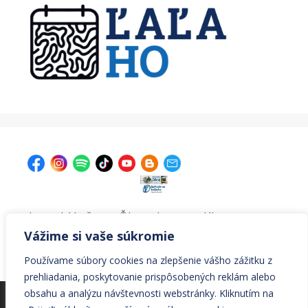
| Krajská knižnica v Žiline, Ul. A. Bernoláka 47, 011 77
Žilina |
kniznica@krajskakniznicazilina.sk
|
Vážime si vaše súkromie
041/7233090 |
Používame súbory cookies na zlepšenie vášho zážitku z
prehliadania, poskytovanie prispôsobených reklám alebo
obsahu a analýzu návštevnosti webstránky. Kliknutím na
© Všetky práva vyhradené Krajská knižnica v Žiline