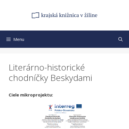
Preskočiť
na
obsah
Menu
Literárno-historické
chodníčky Beskydami
Ciele mikroprojektu: