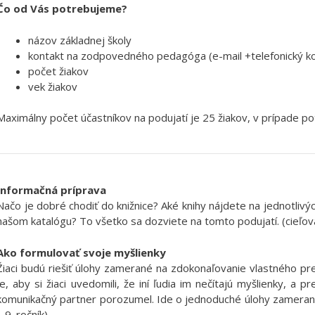
Čo od Vás potrebujeme?
názov základnej školy
kontakt na zodpovedného pedagóga (e-mail +telefonický ko
počet žiakov
vek žiakov
Maximálny počet účastníkov na podujatí je 25 žiakov, v prípade p
Informačná príprava
Načo je dobré chodiť do knižnice? Aké knihy nájdete na jednotlivý
našom katalógu? To všetko sa dozviete na tomto podujatí. (cieľová 
Ako formulovať svoje myšlienky
Žiaci budú riešiť úlohy zamerané na zdokonaľovanie vlastného pr
je, aby si žiaci uvedomili, že iní ľudia im nečítajú myšlienky, a 
komunikačný partner porozumel. Ide o jednoduché úlohy zamerané n
– 9. ročník)