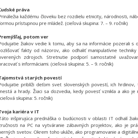
Ľudské práva
Prináležia každému človeku bez rozdielu etnicity, národnosti, n
formou prístupnou pre mládež. (cieľová skupina: 7. – 9. ročník)
Premýšľaj, potom ver
Podujatie žiakov vedie k tomu, aby sa na informácie pozerali s
rozlišovať fakty od názorov, ako odhaliť manipulatívne techniky
overených zdrojoch. Stretnutie podporí samostatné uvažova
pracovať s informáciami. (cieľová skupina: 5. – 9. ročník)
Tajomstvá starých povestí
Podujatie priblíži deťom svet slovenských povestí, ich hrdinov
mestá a hrady. Žiaci sa dozvedia, kedy povesť vznikla a ako je
(cieľová skupina: 5. ročník)
Tvoja kariéra v IT
Táto inšpirujúca prednáška o budúcnosti v oblasti IT odhalí žia
zručnosti na PC na vytváranie zábavných projektov, ako je prác
herných svetov. Okrem toho ukáže, ako programovanie a digitálne 