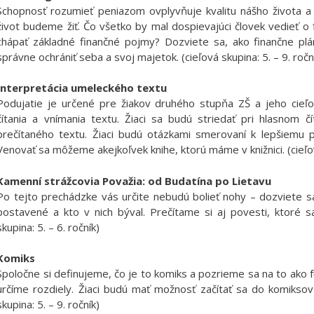
Schopnosť rozumieť peniazom ovplyvňuje kvalitu nášho života 
život budeme žiť. Čo všetko by mal dospievajúci človek vedieť o
chápať základné finančné pojmy? Dozviete sa, ako finančne plán
správne ochrániť seba a svoj majetok. (cieľová skupina: 5. – 9. ročn
Interpretácia umeleckého textu
Podujatie je určené pre žiakov druhého stupňa ZŠ a jeho cieľo
čítania a vnímania textu. Žiaci sa budú striedať pri hlasnom
prečítaného textu. Žiaci budú otázkami smerovaní k lepšiemu p
Venovať sa môžeme akejkoľvek knihe, ktorú máme v knižnici. (cieľová
Kamenní strážcovia Považia: od Budatína po Lietavu
Po tejto prechádzke vás určite nebudú bolieť nohy – dozviete sa
postavené a kto v nich býval. Prečítame si aj povesti, ktoré 
skupina: 5. – 6. ročník)
Komiks
Spoločne si definujeme, čo je to komiks a pozrieme sa na to ako 
určíme rozdiely. Žiaci budú mať možnosť začítať sa do komiksov 
skupina: 5. – 9. ročník)