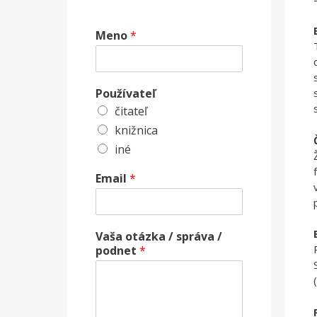
Meno
*
Používateľ
čitateľ
knižnica
iné
Email
*
Vaša otázka / správa /
podnet
*