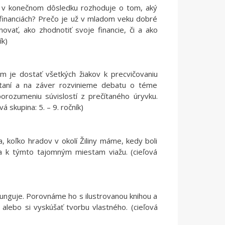
a v konečnom dôsledku rozhoduje o tom, aký
 financiách? Prečo je už v mladom veku dobré
ovať, ako zhodnotiť svoje financie, či a ako
ík)
m je dostať všetkých žiakov k precvičovaniu
 čítaní a na záver rozvinieme debatu o téme
orozumeniu súvislostí z prečítaného úryvku.
 skupina: 5. – 9. ročník)
, koľko hradov v okolí Žiliny máme, kedy boli
sa k týmto tajomným miestam viažu. (cieľová
funguje. Porovnáme ho s ilustrovanou knihou a
alebo si vyskúšať tvorbu vlastného. (cieľová