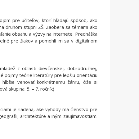
jom pre učiteľov, ktorí hľadajú spôsob, ako
 na druhom stupni ZŠ. Zaoberá sa témami ako
eľanie obsahu a výzvy na internete. Prednáška
iteľné pre žiakov a pomohli im sa v digitálnom
e mládež z oblasti dievčenskej, dobrodružnej,
é pojmy teórie literatúry pre lepšiu orientáciu
hlbšie venovať konkrétnemu žánru, čiže si
vá skupina: 5. – 7. ročník)
úciami je riadená, aké výhody má členstvo pre
ografii, architektúre a iným zaujímavostiam.