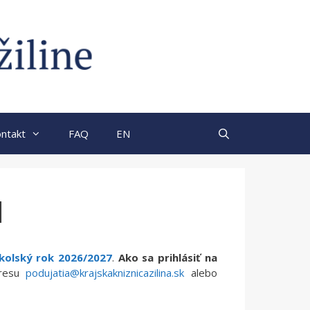
ntakt
FAQ
EN
l
školský rok 2026/2027
.
Ako sa prihlásiť na
dresu
podujatia@krajskakniznicazilina.sk
alebo