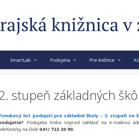
SmartLab
Podujatia
Pre knižnice
Ko
2. stupeň základných škô
Ponukový list podujatí pre základné školy – 2. stupeň na 
podujatie?
Podujatia treba vopred nahlásiť na e-mailovú a
telefonicky na čísle
041/ 723 30 90.