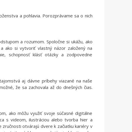
áboženstva a pohlavia. Porozprávame sa o nich
 odstupom a rozumom. Spoločne si ukážu, ako
 a ako si vytvoriť vlastný názor založený na
nie, schopnosť klásť otázky a zodpovedne
, tajomstvá aj dávne príbehy viazané na naše
 možné, že sa zachovala až do dnešných čias.
kom, ako môžu využiť svoje súčasné digitálne
a s videom, ilustráciou alebo tvorba hier a
zručnosti otvárajú dvere k začiatku kariéry v