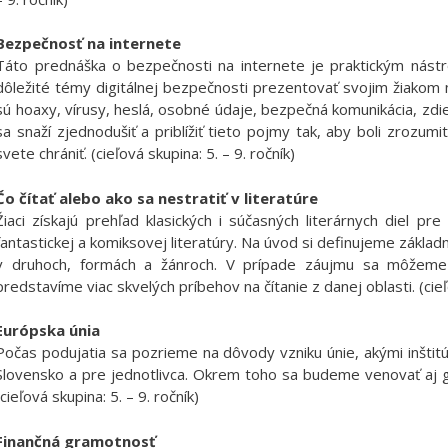
Bezpečnosť na internete
Táto prednáška o bezpečnosti na internete je praktickým nástro
dôležité témy digitálnej bezpečnosti prezentovať svojim žiakom
sú hoaxy, vírusy, heslá, osobné údaje, bezpečná komunikácia, zdi
sa snaží zjednodušiť a priblížiť tieto pojmy tak, aby boli zrozum
svete chrániť. (cieľová skupina: 5. – 9. ročník)
Čo čítať alebo ako sa nestratiť v literatúre
Žiaci získajú prehľad klasických i súčasných literárnych diel pr
fantastickej a komiksovej literatúry. Na úvod si definujeme základn
v druhoch, formách a žánroch. V prípade záujmu sa môžeme 
predstavíme viac skvelých príbehov na čítanie z danej oblasti. (cieľo
Európska únia
Počas podujatia sa pozrieme na dôvody vzniku únie, akými inštit
Slovensko a pre jednotlivca. Okrem toho sa budeme venovať aj ge
(cieľová skupina: 5. – 9. ročník)
Finančná gramotnosť