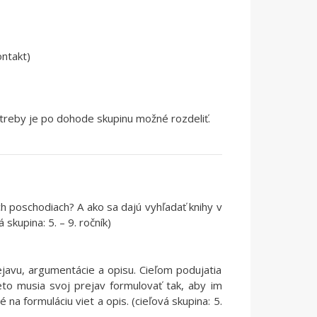
ntakt)
otreby je po dohode skupinu možné rozdeliť.
ch poschodiach? A ako sa dajú vyhľadať knihy v
skupina: 5. – 9. ročník)
ejavu, argumentácie a opisu. Cieľom podujatia
preto musia svoj prejav formulovať tak, aby im
a formuláciu viet a opis. (cieľová skupina: 5.