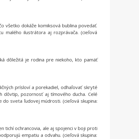
 čo všetko dokáže komiksová bublina povedať.
 malého ilustrátora aj rozprávača. (cieľová
á dôležitá je rodina pre niekoho, kto pamäť
ičných prísloví a porekadiel, odhaľovať skryté
ch dôvtip, pozornosť aj tímového ducha. Celé
e do sveta ľudovej múdrosti. (cieľová skupina:
n tichí ochrancovia, ale aj spojenci v boji proti
 podporujú empatiu a odvahu. (cieľová skupina: