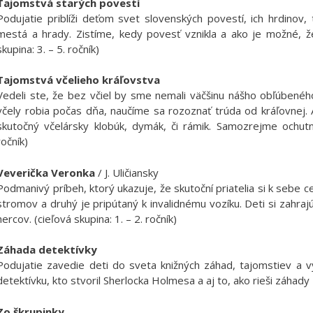
Tajomstvá starých povestí
Podujatie priblíži deťom svet slovenských povestí, ich hrdinov
mestá a hrady. Zistíme, kedy povesť vznikla a ako je možné, že
skupina: 3. – 5. ročník)
Tajomstvá včelieho kráľovstva
Vedeli ste, že bez včiel by sme nemali väčšinu nášho obľúbeného
včely robia počas dňa, naučíme sa rozoznať trúda od kráľovnej. 
skutočný včelársky klobúk, dymák, či rámik. Samozrejme ochutn
ročník)
Veverička Veronka
/ J. Uličiansky
Podmanivý príbeh, ktorý ukazuje, že skutoční priatelia si k sebe c
stromov a druhý je pripútaný k invalidnému vozíku. Deti si zahra
hercov. (cieľová skupina: 1. – 2. ročník)
Záhada detektívky
Podujatie zavedie deti do sveta knižných záhad, tajomstiev a v
detektívku, kto stvoril Sherlocka Holmesa a aj to, ako rieši záhady Ti
Zo škrupinky