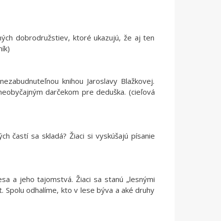
ých dobrodružstiev, ktoré ukazujú, že aj ten
ník)
nezabudnuteľnou knihou Jaroslavy Blažkovej.
 neobyčajným darčekom pre deduška. (cieľová
ch častí sa skladá? Žiaci si vyskúšajú písanie
esa a jeho tajomstvá. Žiaci sa stanú „lesnými
t. Spolu odhalíme, kto v lese býva a aké druhy