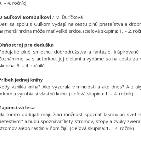
3. – 4. ročník)
O Guľkovi Bombuľkovi
/ M. Ďuríčková
Deti sa spolu s Guľkom vydajú na cestu plnú priateľstva a drobn
najmenší hrdina môže mať veľké srdce. (cieľová skupina: 1. – 2. roč
Ohňostroj pre deduška
Podujatie plné smiechu, dobrodružstva a fantázie, inšpirované 
Zoznámime sa s autorkou, jej dielami a vydáme sa na cestu za
skupina: 3. – 4. ročník)
Príbeh jednej knihy
Kedy vznikla kniha? Ako vyzerala v minulosti a ako dnes? A z aký
brkom a vyrobia si vlastnú knihu. (cieľová skupina: 1. – 4. ročník)
Tajomstvá lesa
Na tomto podujatí majú žiaci možnosť spoznať fascinujúci svet l
detektívmi“ a budú spoznávať listy stromov, stopy a zvuky zviera
stromov alebo rastlín v ňom žijú. (cieľová skupina: 1. – 4. ročník)