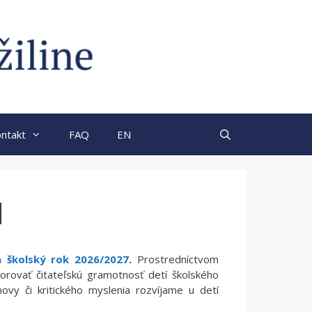
ntakt
FAQ
EN
l
a školský rok 2026/2027
.
Prostredníctvom
orovať čitateľskú gramotnosť detí školského
vy či kritického myslenia rozvíjame u detí