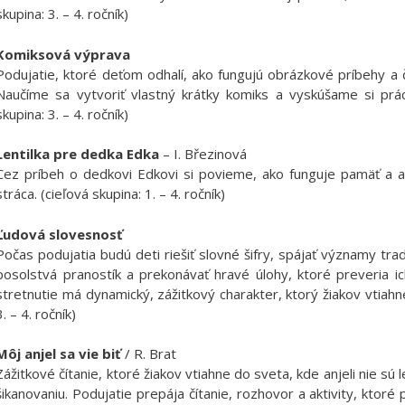
skupina: 3. – 4. ročník)
Komiksová výprava
Podujatie, ktoré deťom odhalí, ako fungujú obrázkové príbehy a
Naučíme sa vytvoriť vlastný krátky komiks a vyskúšame si prácu
skupina: 3. – 4. ročník)
Lentilka pre dedka Edka
– I. Březinová
Cez príbeh o dedkovi Edkovi si povieme, ako funguje pamäť a ak
stráca. (cieľová skupina: 1. – 4. ročník)
Ľudová slovesnosť
Počas podujatia budú deti riešiť slovné šifry, spájať významy trad
posolstvá pranostík a prekonávať hravé úlohy, ktoré preveria i
stretnutie má dynamický, zážitkový charakter, ktorý žiakov vtiahn
3. – 4. ročník)
Môj anjel sa vie biť
/ R. Brat
Zážitkové čítanie, ktoré žiakov vtiahne do sveta, kde anjeli nie sú le
šikanovaniu. Podujatie prepája čítanie, rozhovor a aktivity, ktoré