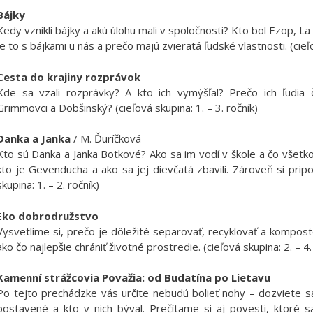
Bájky
Kedy vznikli bájky a akú úlohu mali v spoločnosti? Kto bol Ezop, La
je to s bájkami u nás a prečo majú zvieratá ľudské vlastnosti. (cieľo
Cesta do krajiny rozprávok
Kde sa vzali rozprávky? A kto ich vymýšľal? Prečo ich ľudia 
Grimmovci a Dobšinský? (cieľová skupina: 1. – 3. ročník)
Danka a Janka
/ M. Ďuríčková
Kto sú Danka a Janka Botkové? Ako sa im vodí v škole a čo všetko
kto je Gevenducha a ako sa jej dievčatá zbavili. Zároveň si prip
skupina: 1. – 2. ročník)
Eko dobrodružstvo
Vysvetlíme si, prečo je dôležité separovať, recyklovať a kompos
ako čo najlepšie chrániť životné prostredie. (cieľová skupina: 2. – 4.
Kamenní strážcovia Považia: od Budatína po Lietavu
Po tejto prechádzke vás určite nebudú bolieť nohy – dozviete sa
postavené a kto v nich býval. Prečítame si aj povesti, ktoré 