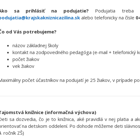
Ako sa prihlásiť na podujatie?
Podujatia treba 
podujatia@krajskakniznicazilina.sk
alebo telefonicky na čísle
0
Čo od Vás potrebujeme?
názov základnej školy
kontakt na zodpovedného pedagóga (e-mail + telefonický k
počet žiakov
vek žiakov
Maximálny počet účastníkov na podujatí je 25 žiakov, v prípade p
Tajomstvá knižnice (informačná výchova)
Deti sa dozvedia, čo je to knižnica, aké pravidlá v nej platia a
orientovať na detskom oddelení. Po dohode môžeme deti slávnostne
4. ročník ZŠ)