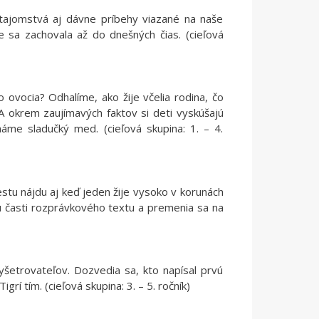
, tajomstvá aj dávne príbehy viazané na naše
 sa zachovala až do dnešných čias. (cieľová
 ovocia? Odhalíme, ako žije včelia rodina, čo
A okrem zaujímavých faktov si deti vyskúšajú
áme sladučký med. (cieľová skupina: 1. – 4.
estu nájdu aj keď jeden žije vysoko v korunách
jú časti rozprávkového textu a premenia sa na
yšetrovateľov. Dozvedia sa, kto napísal prvú
grí tím. (cieľová skupina: 3. – 5. ročník)