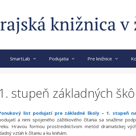
SmartLab
Podujatia
Pre knižnice
Ko
1. stupeň základných škô
Ponukový list podujatí pre základné školy – 1. stupeň n
podujatí a nimi spojeného zážitkového čítania sa snažíme podp
veku. Hravou formou prostredníctvom metód dramatickej výcho
kladný vzťah k čítaniu a ku knihám.