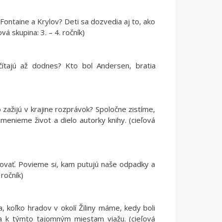
 Fontaine a Krylov? Deti sa dozvedia aj to, ako
vá skupina: 3. – 4. ročník)
čítajú až dodnes? Kto bol Andersen, bratia
 zažijú v krajine rozprávok? Spoločne zistíme,
omenieme život a dielo autorky knihy. (cieľová
tovať. Povieme si, kam putujú naše odpadky a
 ročník)
, koľko hradov v okolí Žiliny máme, kedy boli
sa k týmto tajomným miestam viažu. (cieľová