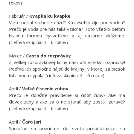
rokov)
Február /
Kvapka ku kvapke
Viete odkiaľ sa berie dážď? Kto všetko žije pod vodou?
Prečo je voda pre nás taká vzácna? Toto všetko deťom
hravou formou vysvetlíme a aj názorne ukážeme.
(cieľová skupina: 4 – 6 rokov)
Marec /
Cesta do rozprávky
Z veľkej rozprávkovej knihy nám ušli všetky rozprávky!
Poďme ich spoločne nájsť do krajiny, v ktorej sa piesok
lial a voda sypala. (cieľová skupina: 4 – 6 rokov)
Apríl /
Veľké čistenie zubov
Prečo je dôležité pravidelne si čistiť zuby? Aké má
človek zuby a ako sa o ne starať, aby zostali zdravé?
(cieľová skupina: 4 – 6 rokov)
Apríl /
Čaro jari
Spoločne sa pozrieme do sveta prebúdzajúcej sa