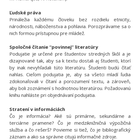
Ľudské práva
Prináležia každému človeku bez rozdielu etnicity,
národnosti, náboženstva a pohlavia. Porozprávame sa o
nich formou prístupnou pre mládež.
Spoločné čítanie “povinnej” literatúry
Podujatie je určené pre študentov stredných škôl a je
dizajnované tak, aby sa k textu dostali aj študenti, ktorí
by inak nevyhľadali túto literatúru. Študenti budú čítať
nahlas. Cieľom podujatia je, aby sa všetci mladí ľudia
zdokonaľovali v čítaní a porozumení textu, a zároveň,
aby boli zoznámení s hodnotnou literatúrou. Požadovanú
knihu nahláste pri objednávaní podujatia.
Stratení v informáciách
Čo je informácia? Aké sú primárne, sekundárne a
terciárne pramene? Čo je medziknižničná výpožičná
služba a čo rešerš? Povieme si tiež, čo je bibliografický
záznam a ako sa správne citujú informačné zdroje.