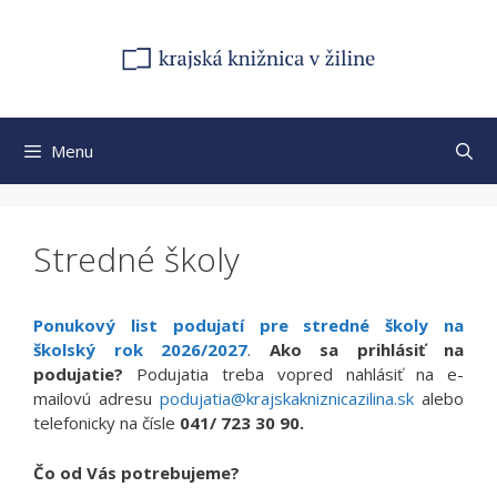
Preskočiť
na
obsah
Menu
Stredné školy
Ponukový list podujatí pre stredné školy na
školský rok 2026/2027
.
Ako sa prihlásiť na
podujatie?
Podujatia treba vopred nahlásiť na e-
mailovú adresu
podujatia@krajskakniznicazilina.sk
alebo
telefonicky na čísle
041/ 723 30 90.
Čo od Vás potrebujeme?