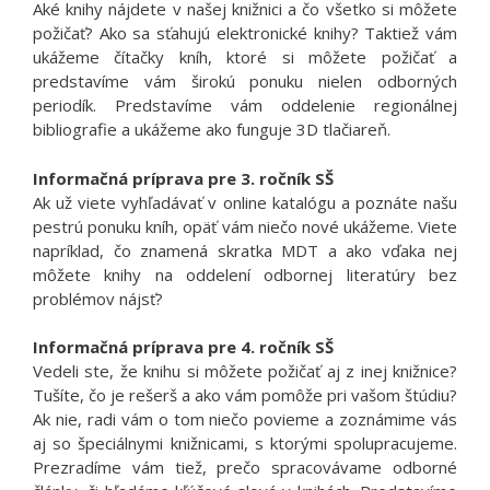
Aké knihy nájdete v našej knižnici a čo všetko si môžete
požičať? Ako sa sťahujú elektronické knihy? Taktiež vám
ukážeme čítačky kníh, ktoré si môžete požičať a
predstavíme vám širokú ponuku nielen odborných
periodík. Predstavíme vám oddelenie regionálnej
bibliografie a ukážeme ako funguje 3D tlačiareň.
Informačná príprava pre 3. ročník SŠ
Ak už viete vyhľadávať v online katalógu a poznáte našu
pestrú ponuku kníh, opäť vám niečo nové ukážeme. Viete
napríklad, čo znamená skratka MDT a ako vďaka nej
môžete knihy na oddelení odbornej literatúry bez
problémov nájsť?
Informačná príprava pre 4. ročník SŠ
Vedeli ste, že knihu si môžete požičať aj z inej knižnice?
Tušíte, čo je rešerš a ako vám pomôže pri vašom štúdiu?
Ak nie, radi vám o tom niečo povieme a zoznámime vás
aj so špeciálnymi knižnicami, s ktorými spolupracujeme.
Prezradíme vám tiež, prečo spracovávame odborné