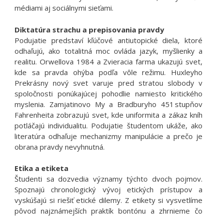
médiami aj sociálnymi sieťami.
Diktatúra strachu a prepisovania pravdy
Podujatie predstaví kľúčové antiutopické diela, ktoré
odhaľujú, ako totalitná moc ovláda jazyk, myšlienky a
realitu. Orwellova 1984 a Zvieracia farma ukazujú svet,
kde sa pravda ohýba podľa vôle režimu. Huxleyho
Prekrásny nový svet varuje pred stratou slobody v
spoločnosti ponúkajúcej pohodlie namiesto kritického
myslenia. Zamjatinovo My a Bradburyho 451 stupňov
Fahrenheita zobrazujú svet, kde uniformita a zákaz kníh
potláčajú individualitu. Podujatie študentom ukáže, ako
literatúra odhaľuje mechanizmy manipulácie a prečo je
obrana pravdy nevyhnutná.
Etika a etiketa
Študenti sa dozvedia významy týchto dvoch pojmov.
Spoznajú chronologický vývoj etických prístupov a
vyskúšajú si riešiť etické dilemy. Z etikety si vysvetlíme
pôvod najznámejších praktík bontónu a zhrnieme čo