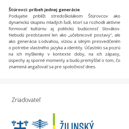
Štúrovci: príbeh jednej generácie
Podujatie priblíži stredoškolákom Štúrovcov ako
dynamickú skupinu mladých ľudí, ktorí sa rozhodli aktívne
formovať kultúrnu aj politickú budúcnosť Slovákov.
Nebudú predstavení len ako „učebnicové postavy“, ale
ako generácia s odvahou, víziou a silným presvedčením
o potrebe vlastného jazyka a identity. Účastníci sa pozrú
na ich myšlienky v kontexte doby, na ich zápasy,
úspechy aj sporné momenty a budú premýšľať o tom, čo
znamená angažovať sa pre spoločnosť dnes.
Zriaďovateľ