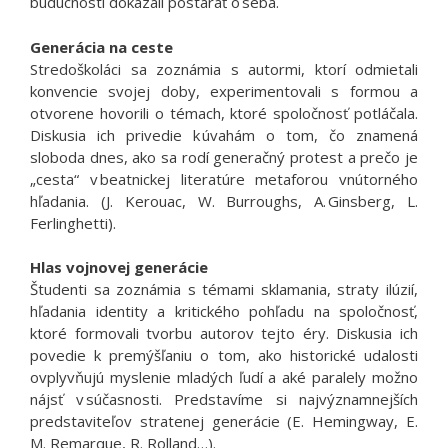
budúcnosti dokázali postarať o seba.
Generácia na ceste
Stredoškoláci sa zoznámia s autormi, ktorí odmietali
konvencie svojej doby, experimentovali s formou a
otvorene hovorili o témach, ktoré spoločnosť potláčala.
Diskusia ich privedie k úvahám o tom, čo znamená
sloboda dnes, ako sa rodí generačný protest a prečo je
„cesta“ v beatnickej literatúre metaforou vnútorného
hľadania. (J. Kerouac, W. Burroughs, A. Ginsberg, L.
Ferlinghetti).
Hlas vojnovej generácie
Študenti sa zoznámia s témami sklamania, straty ilúzií,
hľadania identity a kritického pohľadu na spoločnosť,
ktoré formovali tvorbu autorov tejto éry. Diskusia ich
povedie k premýšľaniu o tom, ako historické udalosti
ovplyvňujú myslenie mladých ľudí a aké paralely možno
nájsť v súčasnosti. Predstavíme si najvýznamnejších
predstaviteľov stratenej generácie (E. Hemingway, E.
M. Remarque, R. Rolland…).