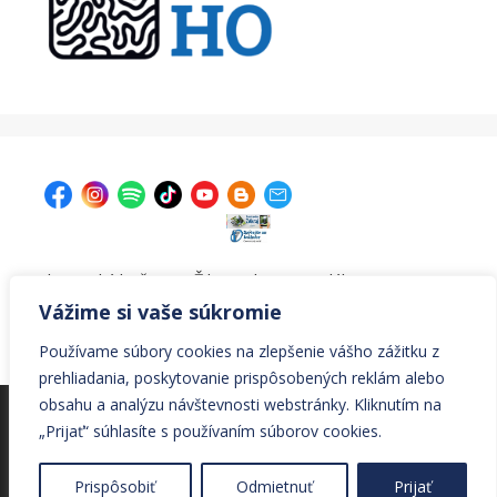
| Krajská knižnica v Žiline, Ul. A. Bernoláka 47, 011 77
Žilina |
kniznica@krajskakniznicazilina.sk
|
Vážime si vaše súkromie
041/7233090 |
Používame súbory cookies na zlepšenie vášho zážitku z
prehliadania, poskytovanie prispôsobených reklám alebo
obsahu a analýzu návštevnosti webstránky. Kliknutím na
© Všetky práva vyhradené Krajská knižnica v Žiline
„Prijať“ súhlasíte s používaním súborov cookies.
© 2026 Krajská knižnica v Žiline
• Vytvorené s
Prispôsobiť
Odmietnuť
Prijať