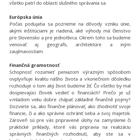
všetko patrí do oblasti slušného správania sa.
Európska únia
Počas podujatia sa pozrieme na dôvody vzniku únie,
akými inštitúciami je riadená, aké výhody má členstvo
pre Slovensko a pre jednotlivca. Okrem toho sa budeme
venovať aj geografii, architektúre a iným
zaujímavostiam.
Finančná gramotnosť
Schopnosť rozumieť peniazom výrazným spôsobom
ovplyvňuje kvalitu nášho života a v konečnom dôsledku
rozhoduje o tom aký život budeme žiť. Čo všetko by mal
dospievajúci človek vedieť o financiách? Prečo je už
v mladom veku dobre chápať základné finančné pojmy?
Dozviete sa, ako finančne plánovať, ako zhodnotiť svoje
financie, či a ako správne ochrániť seba a svoj majetok.
Zároveň sú pre vás pripravené úlohy na zamyslenie či
praktické príklady, ktoré vás pripravia na realizáciu
správnych finančných rozhodnutí, aby ste sa v