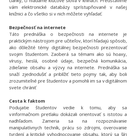
články, či hľadáme kľúčové slová v knihách. Predstavíme
vám elektronické databázy sprístupňované v našej
knižnici a čo všetko si v nich môžete vyhľadať.
Bezpečnosť na internete
Táto prednáška o bezpečnosti na internete je
praktickým nástrojom pre učiteľov, ktorí hľadajú spôsob,
ako dôležité témy digitálnej bezpečnosti prezentovať
svojim študentom. Zaoberá sa témami ako sú hoaxy,
vírusy, heslá, osobné údaje, bezpečná komunikácia,
zdieľanie obsahu a výzvy na internete. Prednáška sa
snaží zjednodušiť a priblížiť tieto pojmy tak, aby boli
zrozumiteľné pre študentov a pomohli im sa v digitálnom
svete chrániť
Cesta k faktom
Podujatie študentov vedie k tomu, aby sa
v informačnom pretlaku dokázali orientovať s istotou a
nadhľadom. Zameria sa na rozpoznávanie
manipulatívnych techník, prácu so zdrojmi, overovanie
tvrdení a kritické vyhodnocovanie obsahu, ktorý sa šíri