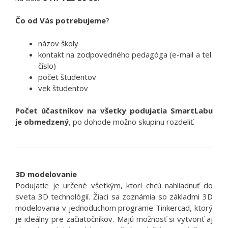
Čo
od Vás
potrebujeme
?
názov školy
kontakt na zodpovedného pedagóga (e-mail a tel.
číslo)
počet študentov
vek študentov
Počet účastníkov na všetky podujatia SmartLabu
je obmedzený
, po dohode možno skupinu rozdeliť.
3D modelovanie
Podujatie je určené všetkým, ktorí chcú nahliadnuť do
sveta 3D technológií. Žiaci sa zoznámia so základmi 3D
modelovania v jednoduchom programe Tinkercad, ktorý
je ideálny pre začiatočníkov. Majú možnosť si vytvoriť aj