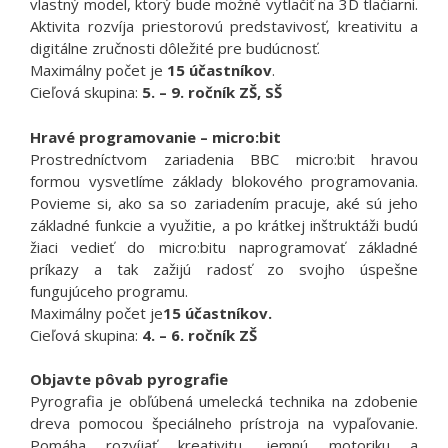
vlastný model, ktorý bude možné vytlačiť na 3D tlačiarni.
Aktivita rozvíja priestorovú predstavivosť, kreativitu a
digitálne zručnosti dôležité pre budúcnosť.
Maximálny počet je
15 účastníkov
.
Cieľová skupina:
5. – 9. ročník ZŠ, SŠ
Hravé programovanie – micro:bit
Prostredníctvom zariadenia BBC micro:bit hravou
formou vysvetlíme základy blokového programovania.
Povieme si, ako sa so zariadením pracuje, aké sú jeho
základné funkcie a využitie, a po krátkej inštruktáži budú
žiaci vedieť do micro:bitu naprogramovať základné
príkazy a tak zažijú radosť zo svojho úspešne
fungujúceho programu.
Maximálny počet je
15 účastníkov
.
Cieľová skupina:
4. – 6. ročník ZŠ
Objavte pôvab pyrografie
Pyrografia je obľúbená umelecká technika na zdobenie
dreva pomocou špeciálneho prístroja na vypaľovanie.
Pomáha rozvíjať kreativitu, jemnú motoriku a