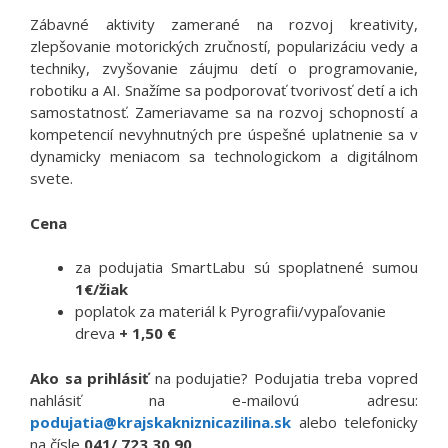
Zábavné aktivity zamerané na rozvoj kreativity,
zlepšovanie motorických zručností, popularizáciu vedy a
techniky, zvyšovanie záujmu detí o programovanie,
robotiku a AI. Snažíme sa podporovať tvorivosť detí a ich
samostatnosť. Zameriavame sa na rozvoj schopností a
kompetencií nevyhnutných pre úspešné uplatnenie sa v
dynamicky meniacom sa technologickom a digitálnom
svete.
Cena
za podujatia SmartLabu sú spoplatnené sumou
1€/žiak
poplatok za materiál k Pyrografii/vypaľovanie
dreva
+ 1,50 €
Ako sa prihlásiť
na podujatie? Podujatia treba vopred
nahlásiť na e-mailovú adresu:
podujatia@krajskakniznicazilina.sk
alebo telefonicky
na čísle
041/ 723 30 90
.