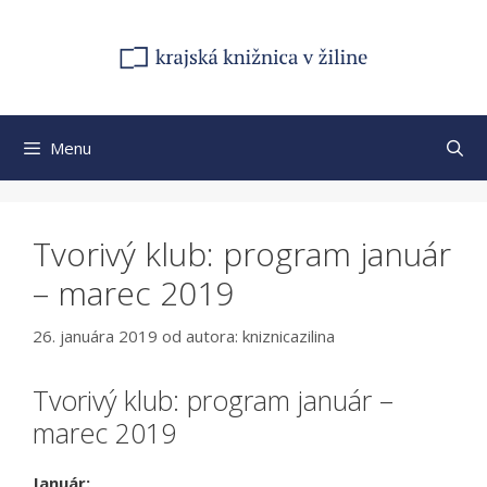
Preskočiť
na
obsah
Menu
Tvorivý klub: program január
– marec 2019
26. januára 2019
od autora:
kniznicazilina
Tvorivý klub: program január –
marec 2019
Január: