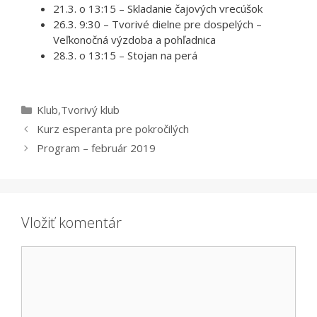
21.3. o 13:15 – Skladanie čajových vrecúšok
26.3. 9:30 – Tvorivé dielne pre dospelých –
Veľkonočná výzdoba a pohľadnica
28.3. o 13:15 – Stojan na perá
Kategórie
Klub
,
Tvorivý klub
Kurz esperanta pre pokročilých
Program – február 2019
Vložiť komentár
Komentár