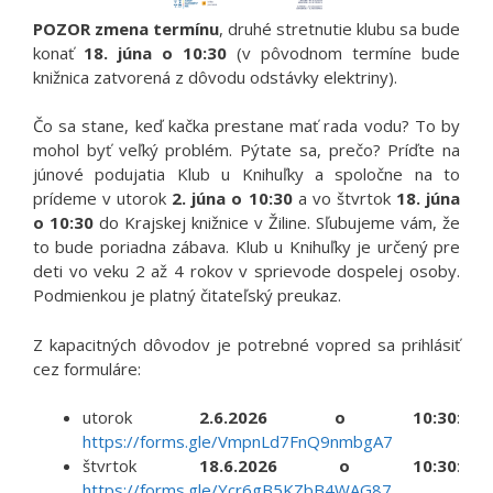
POZOR zmena termínu
, druhé stretnutie klubu sa bude
konať
18. júna o 10:30
(v pôvodnom termíne bude
knižnica zatvorená z dôvodu odstávky elektriny).
Čo sa stane, keď kačka prestane mať rada vodu? To by
mohol byť veľký problém. Pýtate sa, prečo? Príďte na
júnové podujatia Klub u Knihuľky a spoločne na to
prídeme v utorok
2. júna o 10:30
a vo štvrtok
18. júna
o 10:30
do Krajskej knižnice v Žiline. Sľubujeme vám, že
to bude poriadna zábava. Klub u Knihuľky je určený pre
deti vo veku 2 až 4 rokov v sprievode dospelej osoby.
Podmienkou je platný čitateľský preukaz.
Z kapacitných dôvodov je potrebné vopred sa prihlásiť
cez formuláre:
utorok
2.6.2026 o 10:30
:
https://forms.gle/VmpnLd7FnQ9nmbgA7
štvrtok
18.6.2026 o 10:30
:
https://forms.gle/Ycr6gB5KZbB4WAG87