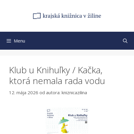
Preskočiť
na
obsah
Menu
Klub u Knihuľky / Kačka,
ktorá nemala rada vodu
12. mája 2026
od autora:
kniznicazilina