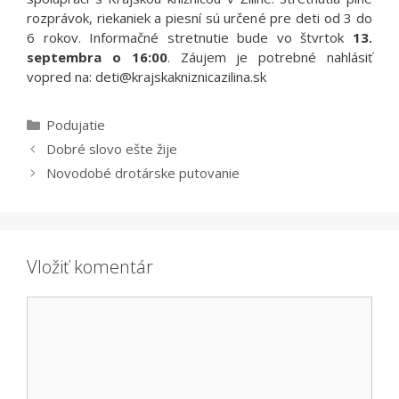
rozprávok, riekaniek a piesní sú určené pre deti od 3 do
6 rokov. Informačné stretnutie bude vo štvrtok
13.
septembra o 16:00
. Záujem je potrebné nahlásiť
vopred na: deti@krajskakniznicazilina.sk
Kategórie
Podujatie
Dobré slovo ešte žije
Novodobé drotárske putovanie
Vložiť komentár
Komentár