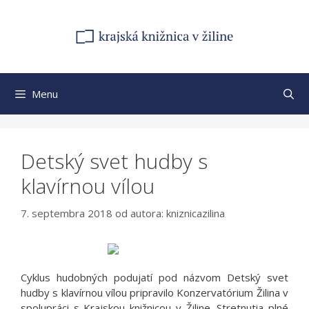
Preskočiť
na
obsah
Menu
Detský svet hudby s
klavírnou vílou
7. septembra 2018
od autora:
kniznicazilina
Cyklus hudobných podujatí pod názvom Detský svet
hudby s klavírnou vílou pripravilo Konzervatórium Žilina v
spolupráci s Krajskou knižnicou v Žiline. Stretnutia plné