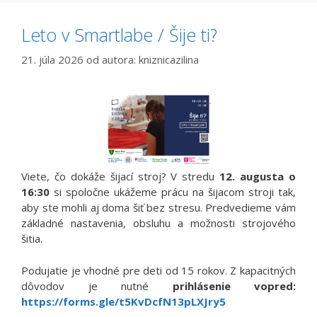
Leto v Smartlabe / Šije ti?
21. júla 2026
od autora:
kniznicazilina
Viete, čo dokáže šijací stroj? V stredu
12. augusta o
16:30
si spoločne ukážeme prácu na šijacom stroji tak,
aby ste mohli aj doma šiť bez stresu. Predvedieme vám
základné nastavenia, obsluhu a možnosti strojového
šitia.
Podujatie je vhodné pre deti od 15 rokov. Z kapacitných
dôvodov je nutné
prihlásenie vopred:
https://forms.gle/t5KvDcfN13pLXJry5