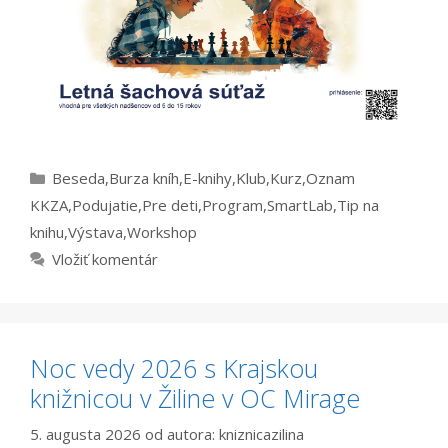
Kategórie
Beseda
,
Burza kníh
,
E-knihy
,
Klub
,
Kurz
,
Oznam
KKZA
,
Podujatie
,
Pre deti
,
Program
,
SmartLab
,
Tip na
knihu
,
Výstava
,
Workshop
Vložiť komentár
Noc vedy 2026 s Krajskou
knižnicou v Žiline v OC Mirage
5. augusta 2026
od autora:
kniznicazilina