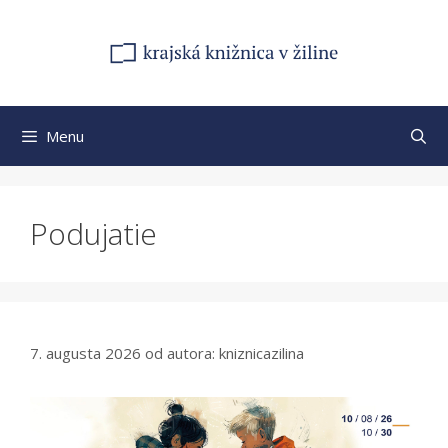
Preskočiť
na
obsah
Menu
Podujatie
7. augusta 2026
od autora:
kniznicazilina