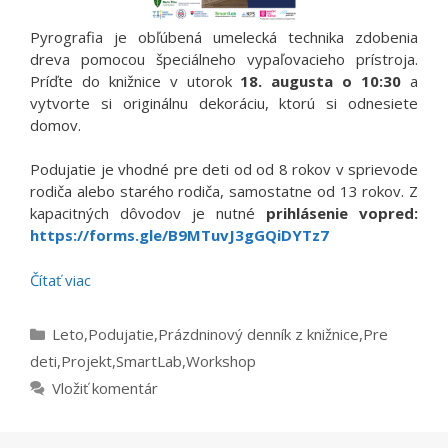
Pyrografia je obľúbená umelecká technika zdobenia
dreva pomocou špeciálneho vypaľovacieho prístroja.
Príďte do knižnice v utorok
18. augusta o 10:30
a
vytvorte si originálnu dekoráciu, ktorú si odnesiete
domov.
Podujatie je vhodné pre deti od od 8 rokov v sprievode
rodiča alebo starého rodiča, samostatne od 13 rokov. Z
kapacitných dôvodov je nutné
prihlásenie vopred:
https://forms.gle/B9MTuvJ3gGQiDYTz7
Čítať viac
Kategórie
Leto
,
Podujatie
,
Prázdninový denník z knižnice
,
Pre
deti
,
Projekt
,
SmartLab
,
Workshop
Vložiť komentár