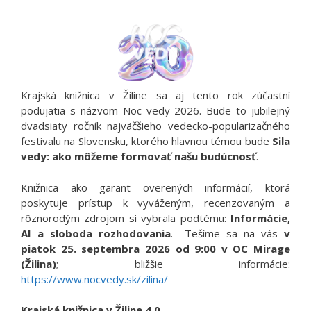
Krajská knižnica v Žiline sa aj tento rok zúčastní
podujatia s názvom Noc vedy 2026. Bude to jubilejný
dvadsiaty ročník najväčšieho vedecko-popularizačného
festivalu na Slovensku, ktorého hlavnou témou bude
Sila
vedy: ako môžeme formovať našu budúcnosť
.
Knižnica ako garant overených informácií, ktorá
poskytuje prístup k vyváženým, recenzovaným a
rôznorodým zdrojom si vybrala podtému:
Informácie,
AI a sloboda rozhodovania
. Tešíme sa na vás
v
piatok 25. septembra 2026 od 9:00 v OC Mirage
(Žilina)
; bližšie informácie:
https://www.nocvedy.sk/zilina/
Krajská knižnica v Žiline 4.0