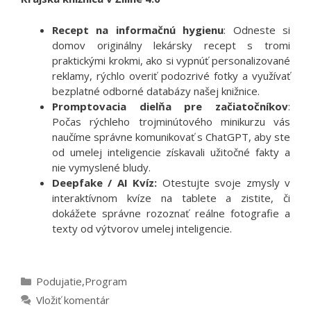
Recept na informačnú hygienu
: Odneste si
domov originálny lekársky recept s tromi
praktickými krokmi, ako si vypnúť personalizované
reklamy, rýchlo overiť podozrivé fotky a využívať
bezplatné odborné databázy našej knižnice.
Promptovacia dielňa pre začiatočníkov
:
Počas rýchleho trojminútového minikurzu vás
naučíme správne komunikovať s ChatGPT, aby ste
od umelej inteligencie získavali užitočné fakty a
nie vymyslené bludy.
Deepfake / AI Kvíz:
Otestujte svoje zmysly v
interaktívnom kvíze na tablete a zistite, či
dokážete správne rozoznať reálne fotografie a
texty od výtvorov umelej inteligencie.
Kategórie
Podujatie
,
Program
Vložiť komentár