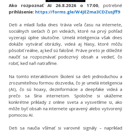
Ako rozpoznať AI 26.8.2026 o 17:00
, potrebné
prihlásenie:
https://forms.gle/W4JEZma3CDZusjff9
Deti a mladí ľudia dnes trávia veľa času na internete,
sociálnych sieťach či pri videách, ktoré na prvý pohľad
vyzerajú úplne skutočne. Umelá inteligencia však dnes
dokáže vytvárať obrázky, videá aj hlasy, ktoré môžu
pôsobiť reálne, aj keď sú falošné. Práve preto je dôležité
naučiť sa rozpoznávať podozrivý obsah a vedieť, čo
robiť, keď naň natrafíme.
Na tomto interaktívnom školení sa deti jednoduchou a
zrozumiteľnou formou dozvedia, čo je umelá inteligencia
(AI), čo sú hoaxy, dezinformácie a deepfake videá a
prečo sa šíria internetom. Spoločne si ukážeme
konkrétne príklady z online sveta a vysvetlíme si, ako
môže byť obsah na internete upravený alebo vytvorený
pomocou AI.
Deti sa naučia všímať si varovné signály – napríklad