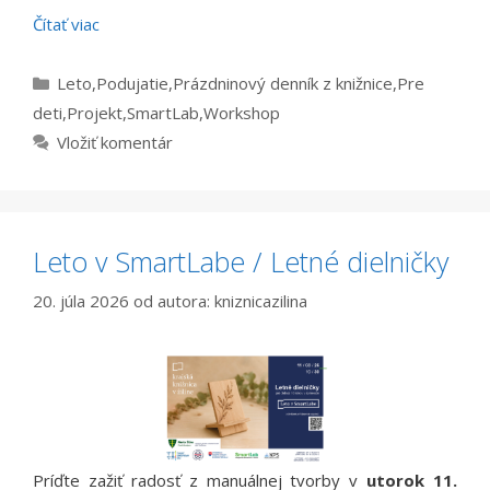
Čítať viac
Kategórie
Leto
,
Podujatie
,
Prázdninový denník z knižnice
,
Pre
deti
,
Projekt
,
SmartLab
,
Workshop
Vložiť komentár
Leto v SmartLabe / Letné dielničky
20. júla 2026
od autora:
kniznicazilina
Príďte zažiť radosť z manuálnej tvorby v
utorok 11.