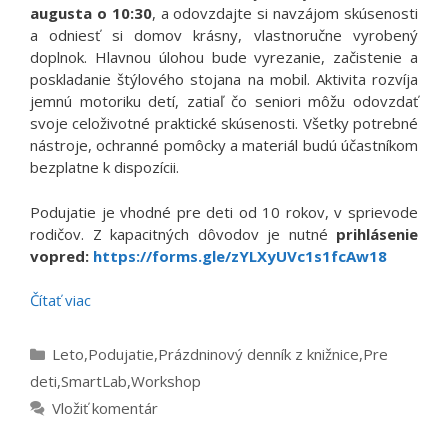
augusta o 10:30
, a odovzdajte si navzájom skúsenosti
a odniesť si domov krásny, vlastnoručne vyrobený
doplnok. Hlavnou úlohou bude vyrezanie, začistenie a
poskladanie štýlového stojana na mobil. Aktivita rozvíja
jemnú motoriku detí, zatiaľ čo seniori môžu odovzdať
svoje celoživotné praktické skúsenosti. Všetky potrebné
nástroje, ochranné pomôcky a materiál budú účastníkom
bezplatne k dispozícii.
Podujatie je vhodné pre deti od 10 rokov, v sprievode
rodičov. Z kapacitných dôvodov je nutné
prihlásenie
vopred:
https://forms.gle/zYLXyUVc1s1fcAw18
Čítať viac
Kategórie
Leto
,
Podujatie
,
Prázdninový denník z knižnice
,
Pre
deti
,
SmartLab
,
Workshop
Vložiť komentár