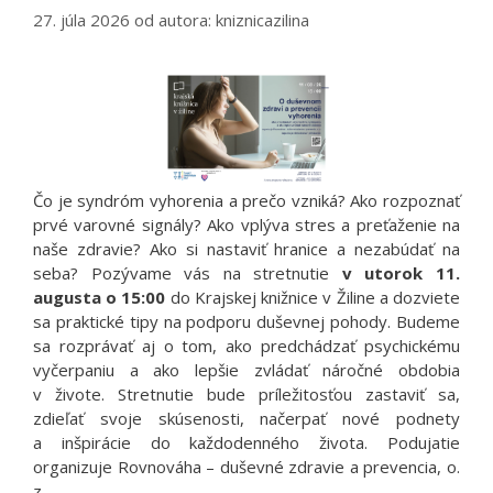
27. júla 2026
od autora:
kniznicazilina
Čo je syndróm vyhorenia a prečo vzniká? Ako rozpoznať
prvé varovné signály? Ako vplýva stres a preťaženie na
naše zdravie? Ako si nastaviť hranice a nezabúdať na
seba? Pozývame vás na stretnutie
v utorok 11.
augusta o 15:00
do Krajskej knižnice v Žiline a dozviete
sa praktické tipy na podporu duševnej pohody. Budeme
sa rozprávať aj o tom, ako predchádzať psychickému
vyčerpaniu a ako lepšie zvládať náročné obdobia
v živote. Stretnutie bude príležitosťou zastaviť sa,
zdieľať svoje skúsenosti, načerpať nové podnety
a inšpirácie do každodenného života. Podujatie
organizuje Rovnováha – duševné zdravie a prevencia, o.
z.