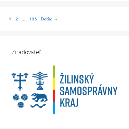
Stránka
Stránka
Stránka
1
2
…
185
Ďalšia
→
Zriaďovateľ