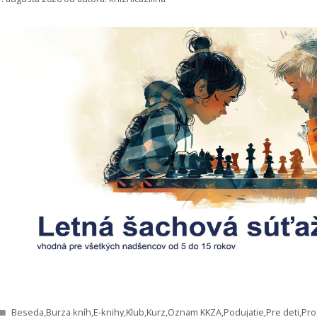
Kategórie
Beseda
,
Burza kníh
,
E-knihy
,
Klub
,
Kurz
,
Oznam KKZA
,
Podujatie
,
Pre deti
,
Pro