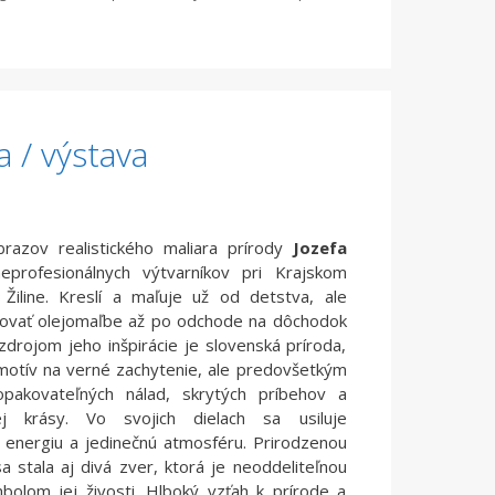
a / výstava
razov realistického maliara prírody
Jozefa
rofesionálnych výtvarníkov pri Krajskom
 Žiline. Kreslí a maľuje už od detstva, ale
enovať olejomaľbe až po odchode na dôchodok
drojom jeho inšpirácie je slovenská príroda,
motív na verné zachytenie, ale predovšetkým
opakovateľných nálad, skrytých príbehov a
j krásy. Vo svojich dielach sa usiluje
u, energiu a jedinečnú atmosféru. Prirodzenou
a stala aj divá zver, ktorá je neoddeliteľnou
bolom jej živosti. Hlboký vzťah k prírode a