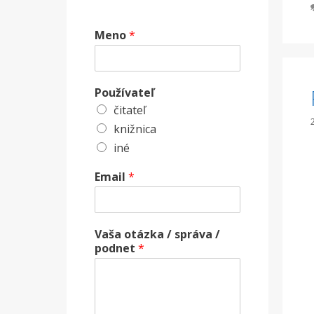
Meno
*
Používateľ
čitateľ
knižnica
iné
Email
*
Vaša otázka / správa /
podnet
*