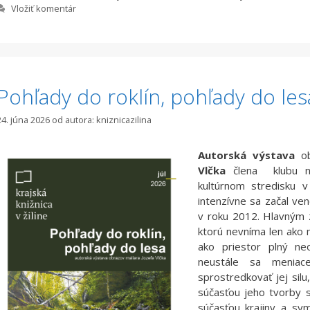
Vložiť komentár
Pohľady do roklín, pohľady do les
24. júna 2026
od autora:
kniznicazilina
Autorská výstava
ob
Vlčka
člena klubu nep
kultúrnom stredisku v
intenzívne sa začal v
v roku 2012. Hlavným z
ktorú nevníma len ako 
ako priestor plný ne
neustále sa meniace
sprostredkovať jej sil
súčasťou jeho tvorby s
súčasťou krajiny a sym