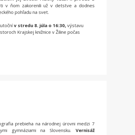
sti v ňom zakorenili už v detstve a dodnes
eckého pohľadu na svet.
kutoční
v stredu 8. júla o 16:30,
výstavu
toroch Krajskej knižnice v Žiline počas
ografia prebieha na národnej úrovni medzi 7
álnymi gymnáziami na Slovensku.
Vernisáž