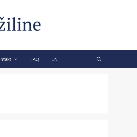
ntakt
FAQ
EN