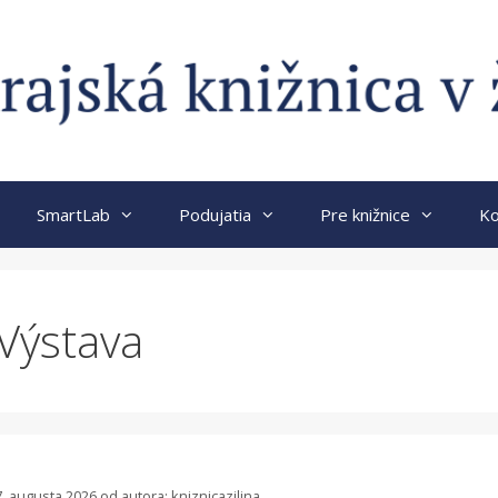
SmartLab
Podujatia
Pre knižnice
Ko
Výstava
7. augusta 2026
od autora:
kniznicazilina