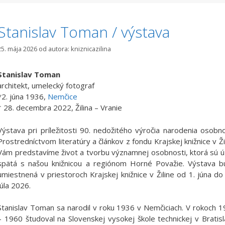
Stanislav Toman / výstava
25. mája 2026
od autora:
kniznicazilina
Stanislav Toman
architekt, umelecký fotograf
*2. júna 1936,
Nemčice
† 28. decembra 2022, Žilina – Vranie
Výstava pri príležitosti 90. nedožitého výročia narodenia osobno
Prostredníctvom literatúry a článkov z fondu Krajskej knižnice v Ži
Vám predstavíme život a tvorbu významnej osobnosti, ktorá sú 
spätá s našou knižnicou a regiónom Horné Považie. Výstava b
umiestnená v priestoroch Krajskej knižnice v Žiline od 1. júna do
júla 2026.
Stanislav Toman sa narodil v roku 1936 v Nemčiciach. V rokoch 
– 1960 študoval na Slovenskej vysokej škole technickej v Bratis