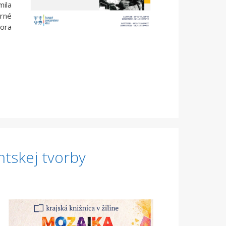
ila
arné
ora
ntskej tvorby