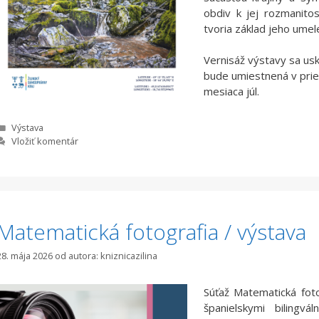
obdiv k jej rozmanito
tvoria základ jeho umel
Vernisáž výstavy sa us
bude umiestnená v pries
mesiaca júl.
Kategórie
Výstava
Vložiť komentár
Matematická fotografia / výstava
28. mája 2026
od autora:
kniznicazilina
Súťaž Matematická fot
španielskymi bilingv