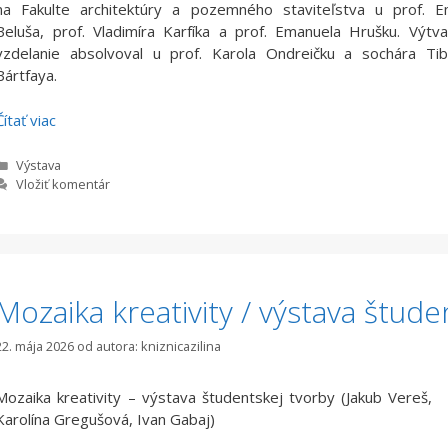
na Fakulte architektúry a pozemného staviteľstva u prof. Em
Beluša, prof. Vladimíra Karfíka a prof. Emanuela Hrušku. Výtv
vzdelanie absolvoval u prof. Karola Ondreičku a sochára Tib
Bártfaya.
Čítať viac
Kategórie
Výstava
Vložiť komentár
Mozaika kreativity / výstava štude
22. mája 2026
od autora:
kniznicazilina
Mozaika kreativity – výstava študentskej tvorby (Jakub Vereš,
Karolína Gregušová, Ivan Gabaj)