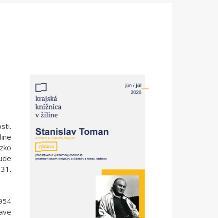
sti.
line
úzko
ude
 31.
1954
lave