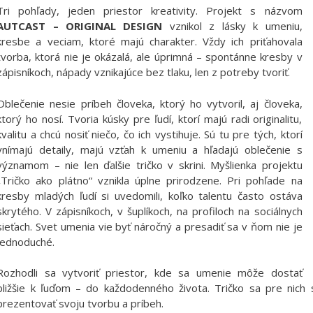
Tri pohľady, jeden priestor kreativity. Projekt s názvom
AUTCAST – ORIGINAL DESIGN
vznikol z lásky k umeniu,
kresbe a veciam, ktoré majú charakter. Vždy ich priťahovala
tvorba, ktorá nie je okázalá, ale úprimná – spontánne kresby v
zápisníkoch, nápady vznikajúce bez tlaku, len z potreby tvoriť.
Oblečenie nesie príbeh človeka, ktorý ho vytvoril, aj človeka,
ktorý ho nosí. Tvoria kúsky pre ľudí, ktorí majú radi originalitu,
kvalitu a chcú nosiť niečo, čo ich vystihuje. Sú tu pre tých, ktorí
vnímajú detaily, majú vzťah k umeniu a hľadajú oblečenie s
významom – nie len ďalšie tričko v skrini. Myšlienka projektu
„Tričko ako plátno“ vznikla úplne prirodzene. Pri pohľade na
kresby mladých ľudí si uvedomili, koľko talentu často ostáva
skrytého. V zápisníkoch, v šuplíkoch, na profiloch na sociálnych
sieťach. Svet umenia vie byť náročný a presadiť sa v ňom nie je
jednoduché.
Rozhodli sa vytvoriť priestor, kde sa umenie môže dostať
bližšie k ľuďom – do každodenného života. Tričko sa pre nich
prezentovať svoju tvorbu a príbeh.