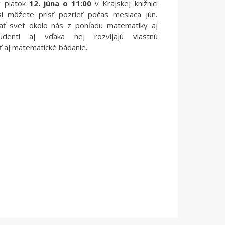
v piatok
12. júna o 11:00
v Krajskej knižnici
 si môžete prísť pozrieť počas mesiaca jún.
ať svet okolo nás z pohľadu matematiky aj
udenti aj vďaka nej rozvíjajú vlastnú
ť aj matematické bádanie.