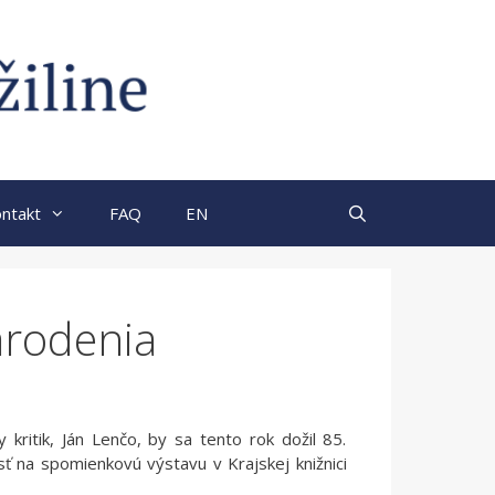
ntakt
FAQ
EN
arodenia
ny kritik, Ján Lenčo, by sa tento rok dožil 85.
ť na spomienkovú výstavu v Krajskej knižnici