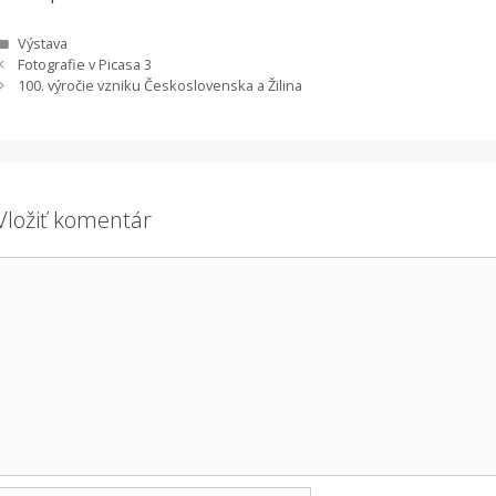
Kategórie
Výstava
Fotografie v Picasa 3
100. výročie vzniku Československa a Žilina
Vložiť komentár
Komentár