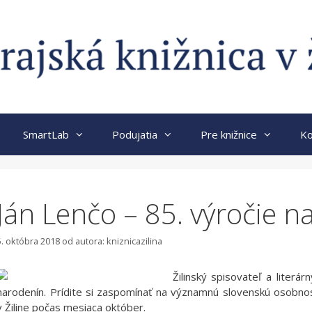
SmartLab
Podujatia
Pre knižnice
Ko
Ján Lenčo – 85. výročie n
5. októbra 2018
od autora:
kniznicazilina
Žilinský spisovateľ a literár
narodenín. Prídite si zaspomínať na významnú slovenskú osobnos
v Žiline počas mesiaca október.