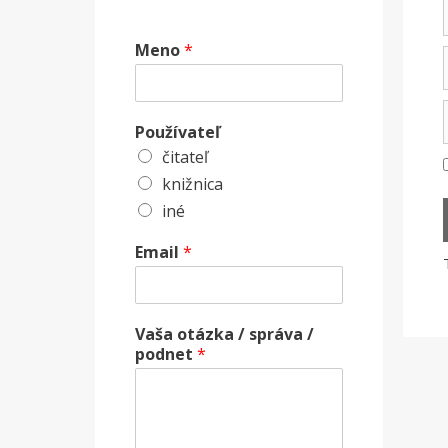
Meno
*
Používateľ
čitateľ
knižnica
iné
Email
*
Vaša otázka / správa /
podnet
*