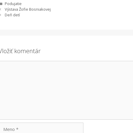
Kategórie
Podujatie
Výstava Žofie Bosniakovej
Deň detí
Vložiť komentár
Komentár
Meno