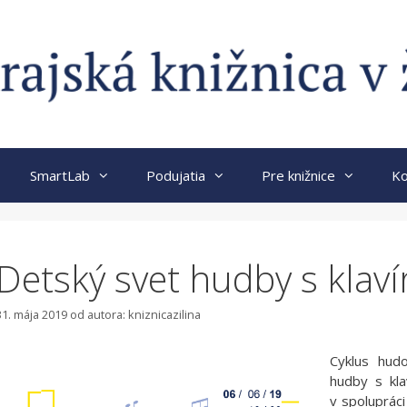
SmartLab
Podujatia
Pre knižnice
Ko
Detský svet hudby s klaví
31. mája 2019
od autora:
kniznicazilina
Cyklus hud
hudby s kla
v spolupráci