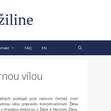
ntakt
FAQ
EN
rnou vílou
obných podujatí pod názvom Detský svet
vírnou vílou pripravilo Konzervatórium Žilina
 s Krajskou knižnicou v Žiline a Mestom Žilina.