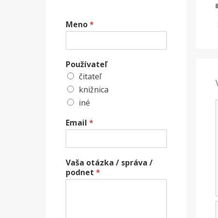
Meno
*
Používateľ
čitateľ
knižnica
iné
Email
*
Vaša otázka / správa /
podnet
*