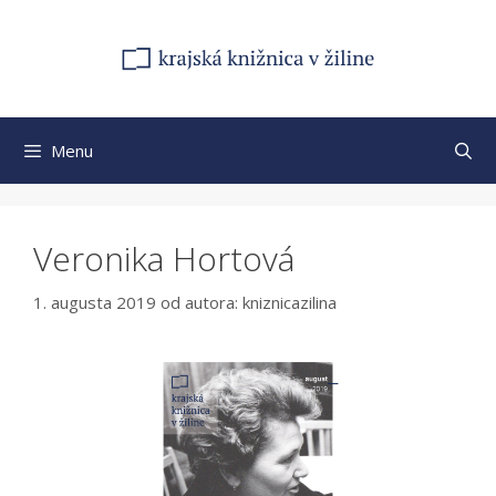
Preskočiť
na
obsah
Menu
Veronika Hortová
1. augusta 2019
od autora:
kniznicazilina