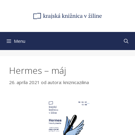
Preskočiť
na
obsah
Menu
Hermes – máj
26. apríla 2021
od autora:
kniznicazilina