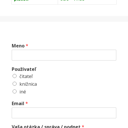
Meno
*
Používateľ
čitateľ
knižnica
iné
Email
*
Vaša otázka / správa / podnet
*