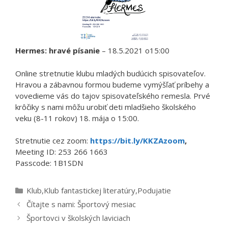
Hermes: hravé písanie
– 18.5.2021 o15:00
Online stretnutie klubu mladých budúcich spisovateľov.
Hravou a zábavnou formou budeme vymýšľať príbehy a
vovedieme vás do tajov spisovateľského remesla. Prvé
krôčiky s nami môžu urobiť deti mladšieho školského
veku (8-11 rokov) 18. mája o 15:00.
Stretnutie cez zoom:
https://bit.ly/KKZAzoom
,
Meeting ID: 253 266 1663
Passcode: 1B1SDN
Kategórie
Klub
,
Klub fantastickej literatúry
,
Podujatie
Čítajte s nami: Športový mesiac
Športovci v školských laviciach