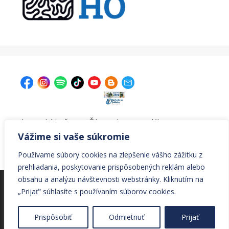
| Krajská knižnica v Žiline, Ul. A. Bernoláka 47, 011 77
Žilina |
kniznica@krajskakniznicazilina.sk
|
Vážime si vaše súkromie
041/7233090 |
Používame súbory cookies na zlepšenie vášho zážitku z
prehliadania, poskytovanie prispôsobených reklám alebo
obsahu a analýzu návštevnosti webstránky. Kliknutím na
© Všetky práva vyhradené Krajská knižnica v Žiline
„Prijať“ súhlasíte s používaním súborov cookies.
© 2026 Krajská knižnica v Žiline
• Vytvorené s
Prispôsobiť
Odmietnuť
Prijať
GeneratePress