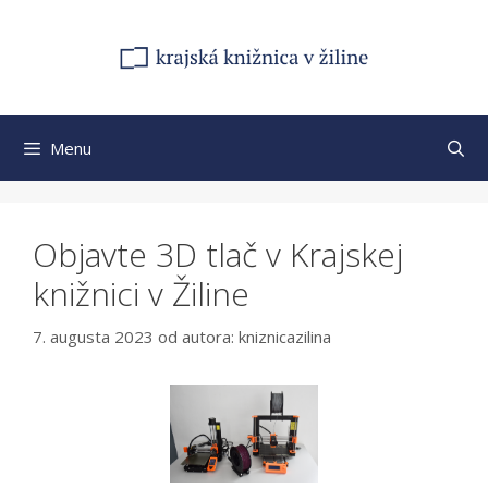
Preskočiť
na
obsah
Menu
Objavte 3D tlač v Krajskej
knižnici v Žiline
7. augusta 2023
od autora:
kniznicazilina