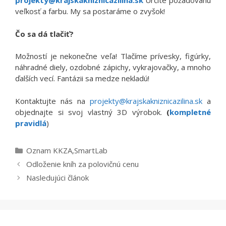
projekty@krajskakniznicazilina.sk
Určíte požadovanú
veľkosť a farbu. My sa postaráme o zvyšok!
Čo sa dá tlačiť?
Možností je nekonečne veľa! Tlačíme prívesky, figúrky,
náhradné diely, ozdobné zápichy, vykrajovačky, a mnoho
ďalších vecí. Fantázii sa medze nekladú!
Kontaktujte nás na
projekty@krajskakniznicazilina.sk
a
objednajte si svoj vlastný 3D výrobok.
(
kompletné
pravidlá
)
Kategórie
Oznam KKZA
,
SmartLab
Odloženie kníh za polovičnú cenu
Nasledujúci článok