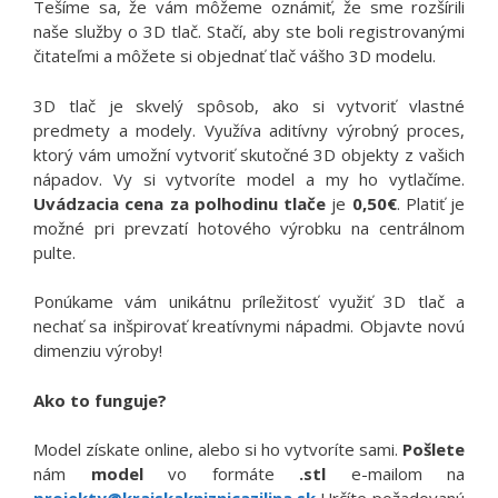
Tešíme sa, že vám môžeme oznámiť, že sme rozšírili
naše služby o 3D tlač. Stačí, aby ste boli registrovanými
čitateľmi a môžete si objednať tlač vášho 3D modelu.
3D tlač je skvelý spôsob, ako si vytvoriť vlastné
predmety a modely. Využíva aditívny výrobný proces,
ktorý vám umožní vytvoriť skutočné 3D objekty z vašich
nápadov. Vy si vytvoríte model a my ho vytlačíme.
Uvádzacia cena za polhodinu
tlače
je
0,50€
. Platiť je
možné pri prevzatí hotového výrobku na centrálnom
pulte.
Ponúkame vám unikátnu príležitosť využiť 3D tlač a
nechať sa inšpirovať kreatívnymi nápadmi. Objavte novú
dimenziu výroby!
Ako to funguje?
Model získate online, alebo si ho vytvoríte sami.
Pošlete
nám
model
vo formáte
.stl
e-mailom na