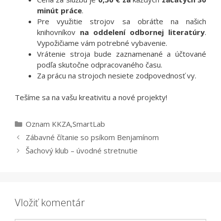
minút práce
.
Pre využitie strojov sa obráťte na našich
knihovníkov
na oddelení odbornej literatúry
.
Vypožičiame vám potrebné vybavenie.
Vrátenie stroja bude zaznamenané a účtované
podľa skutočne odpracovaného času.
Za prácu na strojoch nesiete zodpovednosť vy.
Tešíme sa na vašu kreativitu a nové projekty!
Kategórie
Oznam KKZA
,
SmartLab
Zábavné čítanie so psíkom Benjamínom
Šachový klub – úvodné stretnutie
Vložiť komentár