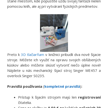
stane miestom, kde popustíte uzdu svojej fantázii nielen
pomocou kníh, ale aj pri vytváraní fyzických predmetov.
Preto k
3D tlačiarňam
v knižnici pribudli dva nové šijacie
stroje. Môžete ich využiť na opravu svojich obľúbených
kúskov alebo môžete skúsiť vytvoriť niečo úplne nové!
Nájdete u nás mechanický šijací stroj Singer ME457 a
overlock Singer S0235.
Pravidlá používania
(
kompletné pravidlá
)
:
Prístup k šijacím strojom majú len
registrovaní
čitatelia.
Cena za službu je
0,50 € za
každých
začatých 30