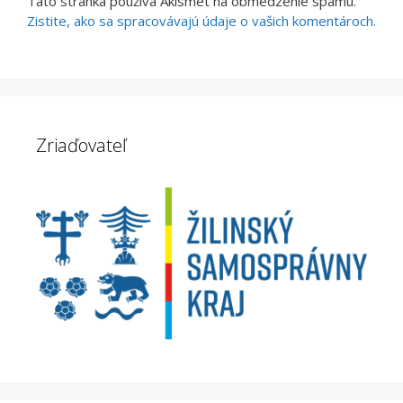
Táto stránka používa Akismet na obmedzenie spamu.
Zistite, ako sa spracovávajú údaje o vašich komentároch.
Zriaďovateľ