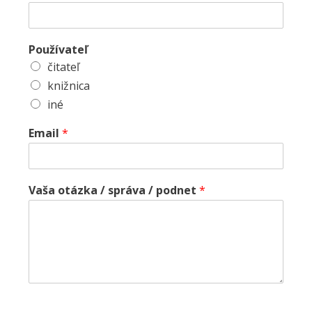
Používateľ
čitateľ
knižnica
iné
Email
*
Vaša otázka / správa / podnet
*