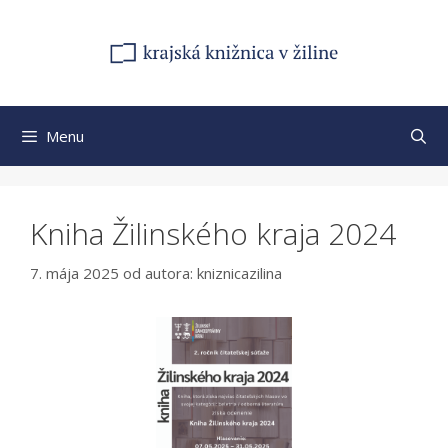
Preskočiť
na
obsah
Menu
Kniha Žilinského kraja 2024
7. mája 2025
od autora:
kniznicazilina