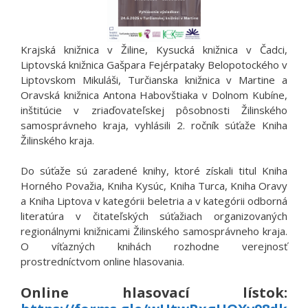
Krajská knižnica v Žiline, Kysucká knižnica v Čadci,
Liptovská knižnica Gašpara Fejérpataky Belopotockého v
Liptovskom Mikuláši, Turčianska knižnica v Martine a
Oravská knižnica Antona Habovštiaka v Dolnom Kubíne,
inštitúcie v zriaďovateľskej pôsobnosti Žilinského
samosprávneho kraja, vyhlásili 2. ročník súťaže Kniha
Žilinského kraja.
Do súťaže sú zaradené knihy, ktoré získali titul Kniha
Horného Považia, Kniha Kysúc, Kniha Turca, Kniha Oravy
a Kniha Liptova v kategórii beletria a v kategórii odborná
literatúra v čitateľských súťažiach organizovaných
regionálnymi knižnicami Žilinského samosprávneho kraja.
O víťazných knihách rozhodne verejnosť
prostredníctvom online hlasovania.
Online hlasovací lístok: