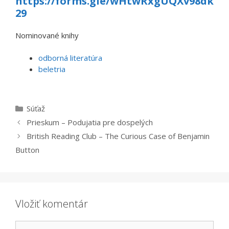
https://forms.gle/wHtwRxgUQXv98dk
29
Nominované knihy
odborná literatúra
beletria
Kategórie
Súťaž
Prieskum – Podujatia pre dospelých
British Reading Club – The Curious Case of Benjamin
Button
Vložiť komentár
Komentár