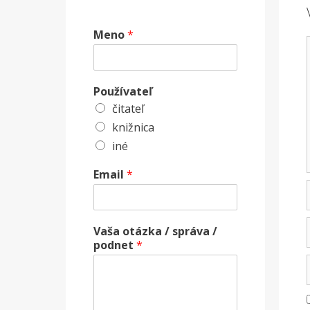
Meno
*
Používateľ
čitateľ
knižnica
iné
Email
*
Vaša otázka / správa /
podnet
*