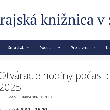
SmartLab
Podujatia
Pre knižnice
Ko
Otváracie hodiny počas l
2025
6. júna 2025
od autora:
kniznicazilina
Pondelok
8:30 – 16:00