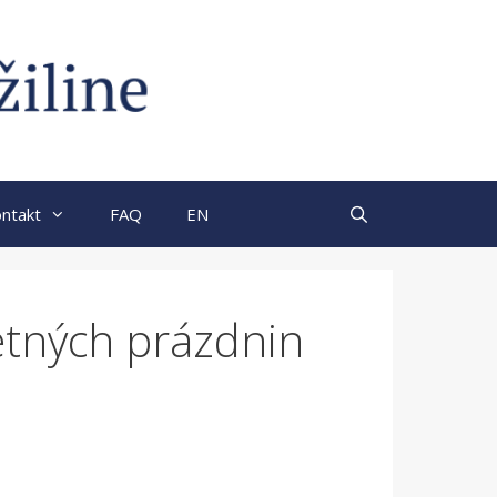
ntakt
FAQ
EN
etných prázdnin