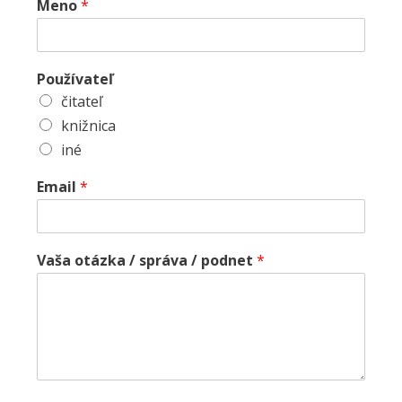
Meno
*
Používateľ
čitateľ
knižnica
iné
Email
*
Vaša otázka / správa / podnet
*