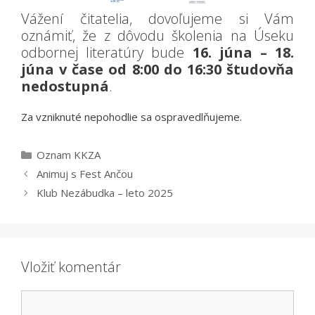
Vážení čitatelia, dovoľujeme si Vám
oznámiť, že z dôvodu školenia na Úseku
odbornej literatúry bude
16. júna – 18.
júna v čase od 8:00 do 16:30 študovňa
nedostupná
.
Za vzniknuté nepohodlie sa ospravedlňujeme.
Kategórie
Oznam KKZA
Animuj s Fest Ančou
Klub Nezábudka – leto 2025
Vložiť komentár
Komentár