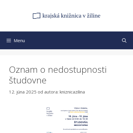
Preskočiť
na
obsah
Menu
Oznam o nedostupnosti
študovne
12. júna 2025
od autora:
kniznicazilina