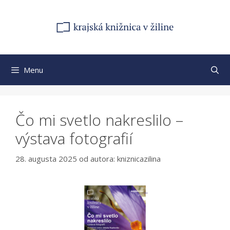
Preskočiť
na
obsah
Menu
Čo mi svetlo nakreslilo –
výstava fotografií
28. augusta 2025
od autora:
kniznicazilina