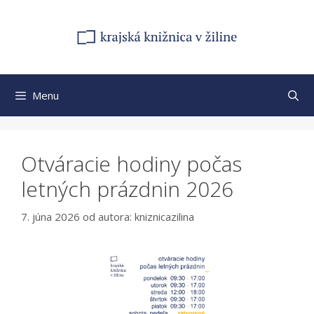
Preskočiť
na
obsah
Menu
Otváracie hodiny počas
letných prázdnin 2026
7. júna 2026
od autora:
kniznicazilina