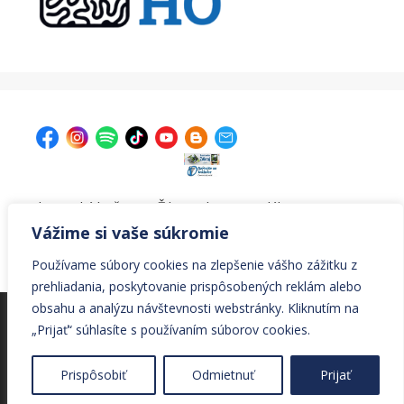
| Krajská knižnica v Žiline, Ul. A. Bernoláka 47, 011 77
Žilina |
kniznica@krajskakniznicazilina.sk
|
Vážime si vaše súkromie
041/7233090 |
Používame súbory cookies na zlepšenie vášho zážitku z
prehliadania, poskytovanie prispôsobených reklám alebo
obsahu a analýzu návštevnosti webstránky. Kliknutím na
© Všetky práva vyhradené Krajská knižnica v Žiline
„Prijať“ súhlasíte s používaním súborov cookies.
© 2026 Krajská knižnica v Žiline
• Vytvorené s
Prispôsobiť
Odmietnuť
Prijať
GeneratePress