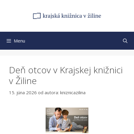
Preskočiť
na
obsah
Menu
Deň otcov v Krajskej knižnici
v Žiline
15. júna 2026
od autora:
kniznicazilina