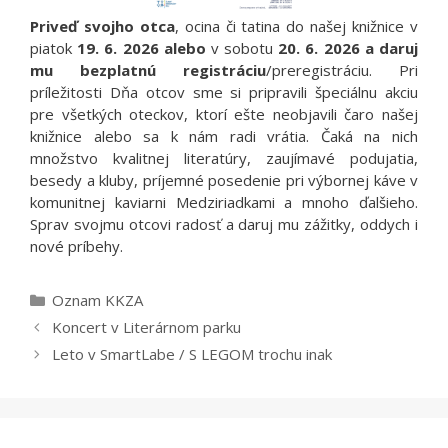
Priveď svojho otca
, ocina či tatina do našej knižnice v
piatok
19. 6. 2026 alebo
v sobotu
20. 6. 2026 a daruj
mu bezplatnú registráciu
/preregistráciu. Pri
príležitosti Dňa otcov sme si pripravili špeciálnu akciu
pre všetkých oteckov, ktorí ešte neobjavili čaro našej
knižnice alebo sa k nám radi vrátia. Čaká na nich
množstvo kvalitnej literatúry, zaujímavé podujatia,
besedy a kluby, príjemné posedenie pri výbornej káve v
komunitnej kaviarni Medziriadkami a mnoho ďalšieho.
Sprav svojmu otcovi radosť a daruj mu zážitky, oddych i
nové príbehy.
Kategórie
Oznam KKZA
Koncert v Literárnom parku
Leto v SmartLabe / S LEGOM trochu inak