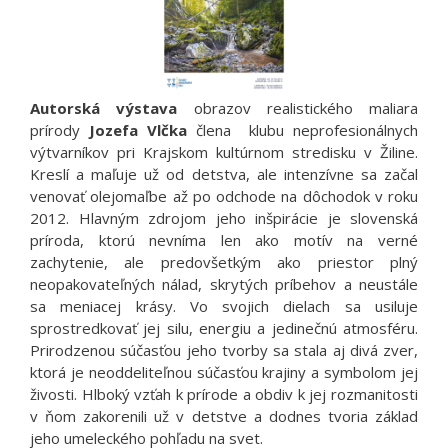
Autorská výstava
obrazov realistického maliara
prírody
Jozefa Vlčka
člena klubu neprofesionálnych
výtvarníkov pri Krajskom kultúrnom stredisku v Žiline.
Kreslí a maľuje už od detstva, ale intenzívne sa začal
venovať olejomaľbe až po odchode na dôchodok v roku
2012. Hlavným zdrojom jeho inšpirácie je slovenská
príroda, ktorú nevníma len ako motív na verné
zachytenie, ale predovšetkým ako priestor plný
neopakovateľných nálad, skrytých príbehov a neustále
sa meniacej krásy. Vo svojich dielach sa usiluje
sprostredkovať jej silu, energiu a jedinečnú atmosféru.
Prirodzenou súčasťou jeho tvorby sa stala aj divá zver,
ktorá je neoddeliteľnou súčasťou krajiny a symbolom jej
živosti. Hlboký vzťah k prírode a obdiv k jej rozmanitosti
v ňom zakorenili už v detstve a dodnes tvoria základ
jeho umeleckého pohľadu na svet.