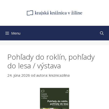
Preskočiť
na
obsah
Menu
Pohľady do roklín, pohľady
do lesa / výstava
24. júna 2026
od autora:
kniznicazilina