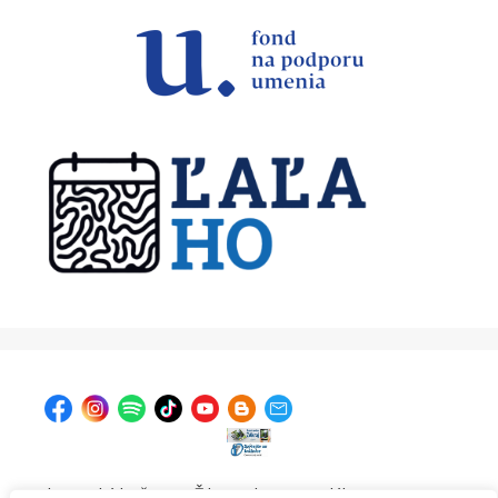
| Krajská knižnica v Žiline, Ul. A. Bernoláka 47, 011 77