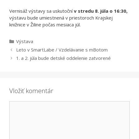
Vernisáž výstavy sa uskutoční
v stredu 8. júla o 16:30,
výstavu bude umiestnená v priestoroch Krajskej
knižnice v Žiline počas mesiaca júl.
Kategórie
Výstava
Leto v SmartLabe / Vzdelávanie s mBotom
1. a 2. júla bude detské oddelenie zatvorené
Vložiť komentár
Komentár