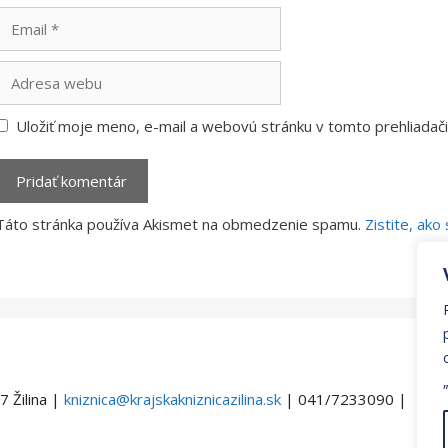
Email
Adresa
webu
Uložiť moje meno, e-mail a webovú stránku v tomto prehliada
Táto stránka používa Akismet na obmedzenie spamu.
Zistite, ak
7 Žilina |
kniznica@krajskakniznicazilina.sk
| 041/7233090 |