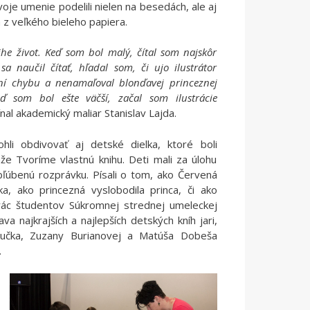
svoje umenie podelili nielen na besedách, ale aj
 z veľkého bieleho papiera.
ihe život. Keď som bol malý, čítal som najskôr
a naučil čítať, hľadal som, či ujo ilustrátor
ení chybu a nenamaľoval blonďavej princeznej
eď som bol ešte väčší, začal som ilustrácie
al akademický maliar Stanislav Lajda.
hli obdivovať aj detské dielka, ktoré boli
že Tvoríme vlastnú knihu. Deti mali za úlohu
bľúbenú rozprávku. Písali o tom, ako Červená
ka, ako princezná vyslobodila princa, či ako
prác študentov Súkromnej strednej umeleckej
ava najkrajších a najlepších detských kníh jari,
oučka, Zuzany Burianovej a Matúša Dobeša
.