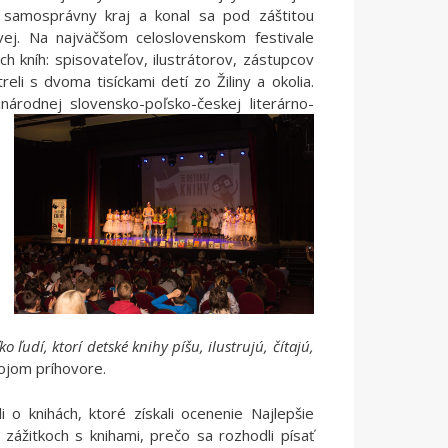
ý samosprávny kraj a konal sa pod záštitou
ovej. Na najväčšom celoslovenskom festivale
ch kníh: spisovateľov, ilustrátorov, zástupcov
eli s dvoma tisíckami detí zo Žiliny a okolia.
národnej slovensko-poľsko-českej literárno-
 ľudí, ktorí detské knihy píšu, ilustrujú, čítajú,
ojom príhovore.
i o knihách, ktoré získali ocenenie Najlepšie
h zážitkoch s knihami, prečo sa rozhodli písať