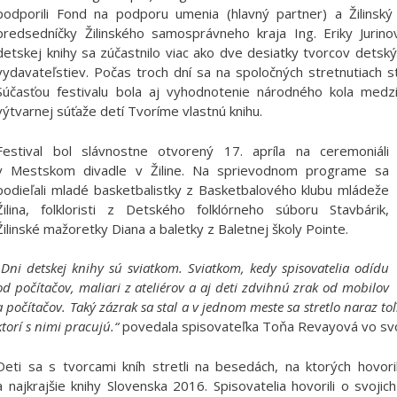
podporili Fond na podporu umenia (hlavný partner) a Žilinsk
predsedníčky Žilinského samosprávneho kraja Ing. Eriky Jurin
detskej knihy sa zúčastnilo viac ako dve desiatky tvorcov detský
vydavateľstiev. Počas troch dní sa na spoločných stretnutiach str
Súčasťou festivalu bola aj vyhodnotenie národného kola medzi
výtvarnej súťaže detí Tvoríme vlastnú knihu.
Festival bol slávnostne otvorený 17. apríla na ceremoniáli
v Mestskom divadle v Žiline. Na sprievodnom programe sa
podieľali mladé basketbalistky z Basketbalového klubu mládeže
Žilina, folkloristi z Detského folklórneho súboru Stavbárik,
Žilinské mažoretky Diana a baletky z Baletnej školy Pointe.
„Dni detskej knihy sú sviatkom. Sviatkom, kedy spisovatelia odídu
od počítačov, maliari z ateliérov a aj deti zdvihnú zrak od mobilov
a počítačov. Taký zázrak sa stal a v jednom meste sa stretlo naraz toľko
ktorí s nimi pracujú.“
povedala spisovateľka Toňa Revayová vo sv
Deti sa s tvorcami kníh stretli na besedách, na ktorých hovoril
a najkrajšie knihy Slovenska 2016. Spisovatelia hovorili o svojic