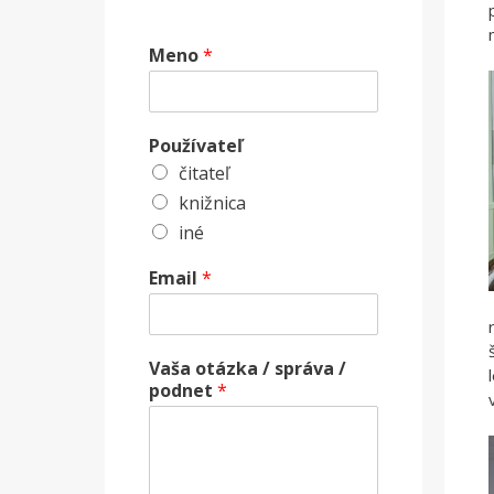
Meno
*
Používateľ
čitateľ
knižnica
iné
Email
*
Vaša otázka / správa /
podnet
*