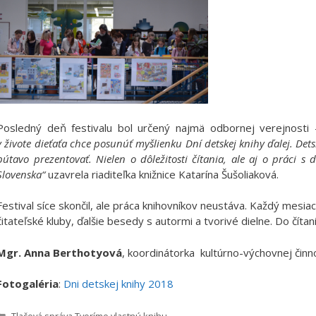
Posledný deň festivalu bol určený najmä odbornej verejnosti
v živote dieťaťa chce posunúť myšlienku Dní detskej knihy ďalej. De
pútavo prezentovať. Nielen o dôležitosti čítania, ale aj o práci s
Slovenska“
uzavrela riaditeľka knižnice Katarína Šušoliaková.
Festival síce skončil, ale práca knihovníkov neustáva. Každý mesiac
čitateľské kluby, ďalšie besedy s autormi a tvorivé dielne. Do čítania
Mgr. Anna Berthotyová
, koordinátorka kultúrno-výchovnej činn
Fotogaléria
:
Dni detskej knihy 2018
Kategórie
Tlačová správa
,
Tvoríme vlastnú knihu