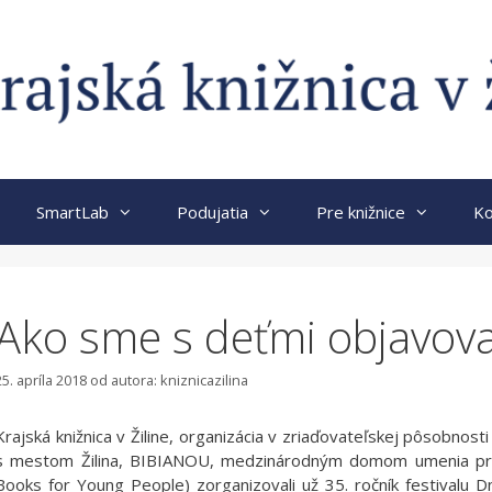
SmartLab
Podujatia
Pre knižnice
Ko
Ako sme s deťmi objavova
25. apríla 2018
od autora:
kniznicazilina
Krajská knižnica v Žiline, organizácia v zriaďovateľskej pôsobnost
s mestom Žilina, BIBIANOU, medzinárodným domom umenia pre
Books for Young People) zorganizovali už 35. ročník festivalu Dn