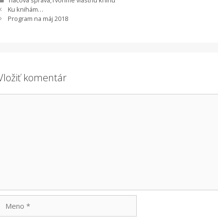
Ku knihám…
Program na máj 2018
Vložiť komentár
Komentár
Meno