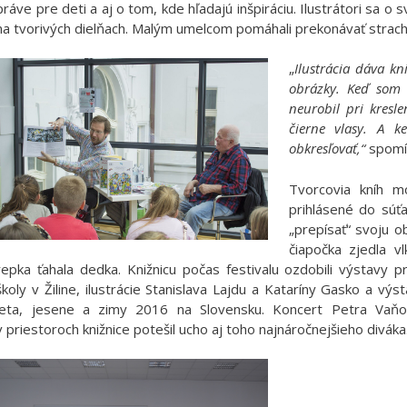
práve pre deti a aj o tom, kde hľadajú inšpiráciu. Ilustrátori sa o 
na tvorivých dielňach. Malým umelcom pomáhali prekonávať strach
„
Ilustrácia dáva kn
obrázky. Keď som s
neurobil pri kresl
čierne vlasy. A k
obkresľovať,“
spomín
Tvorcovia kníh mo
prihlásené do súťa
„prepísať“ svoju o
čiapočka zjedla vl
repka ťahala dedka. Knižnicu počas festivalu ozdobili výstavy 
školy v Žiline, ilustrácie Stanislava Lajdu a Kataríny Gasko a výst
leta, jesene a zimy 2016 na Slovensku. Koncert Petra Vaň
v priestoroch knižnice potešil ucho aj toho najnáročnejšieho diváka