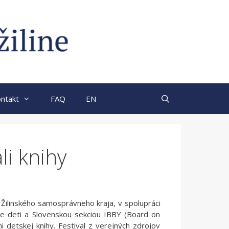
ntakt
FAQ
EN
li knihy
i Žilinského samosprávneho kraja, v spolupráci
 deti a Slovenskou sekciou IBBY (Board on
i detskej knihy. Festival z verejných zdrojov