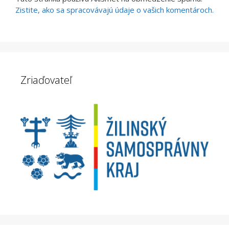
Zistite, ako sa spracovávajú údaje o vašich komentároch.
Zriaďovateľ