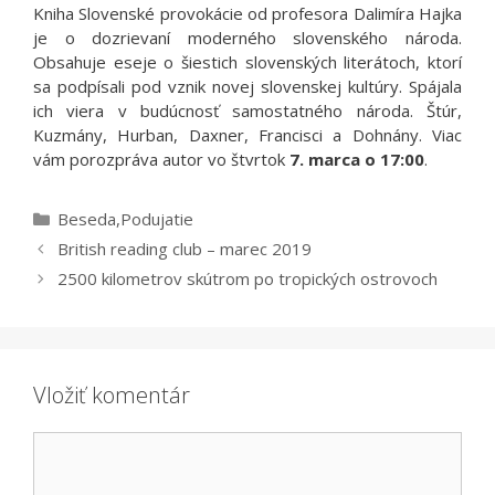
Kniha Slovenské provokácie od profesora Dalimíra Hajka
je o dozrievaní moderného slovenského národa.
Obsahuje eseje o šiestich slovenských literátoch, ktorí
sa podpísali pod vznik novej slovenskej kultúry. Spájala
ich viera v budúcnosť samostatného národa. Štúr,
Kuzmány, Hurban, Daxner, Francisci a Dohnány. Viac
vám porozpráva autor vo štvrtok
7. marca o 17:00
.
Kategórie
Beseda
,
Podujatie
British reading club – marec 2019
2500 kilometrov skútrom po tropických ostrovoch
Vložiť komentár
Komentár