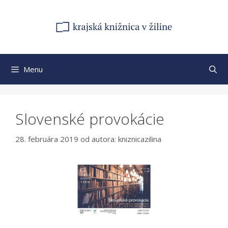
Preskočiť
na
obsah
Menu
Slovenské provokácie
28. februára 2019
od autora:
kniznicazilina