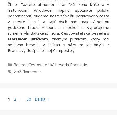
Žiline. Zažijete atmosféru františkánskeho kláštora v
historickom Wroclawe, naplno spoznáte poľskú
pohostinnosť, budeme nasávať vôňu perníkového cesta
v meste Toruň a tajiť dych nad majestátnosťou
gotického hradu Malbork a napokon si vypočujeme
šumenie vĺn Baltského mora.
Cestovateľská beseda s
Martinom Juríčkom
, známym pútnikom, ktorý mal
nedávno besedu v knižnici s názvom: Na bicykli z
Bratislavy do španielskej Compostely.
Kategórie
Beseda
,
Cestovateľská beseda
,
Podujatie
Vložiť komentár
Stránka
Stránka
Stránka
1
2
…
20
Ďalšia
→