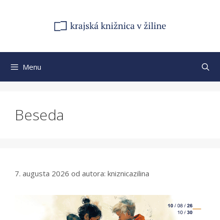
Preskočiť
na
obsah
Menu
Beseda
7. augusta 2026
od autora:
kniznicazilina