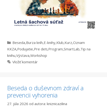
Kategórie
Beseda
,
Burza kníh
,
E-knihy
,
Klub
,
Kurz
,
Oznam
KKZA
,
Podujatie
,
Pre deti
,
Program
,
SmartLab
,
Tip na
knihu
,
Výstava
,
Workshop
Vložiť komentár
Beseda o duševnom zdraví a
prevencii vyhorenia
27. júla 2026
od autora:
kniznicazilina