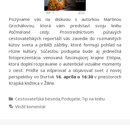
Pozývame vás na diskusiu s autorkou
Martinou
Grochálovou
, ktorá vám predstaví svoju knihu
Počmárané cesty
. Prostredníctvom pútavých
cestovateľských reportáží vás zavedie do rozmanitých
kútov sveta a priblíži zážitky, ktoré formujú pohľad na
rôzne kultúry. Súčasťou podujatia bude aj jedinečná
fotoprezentácia venovaná fascinujúcej krajine
Etiópia
,
ktorá doplní rozprávanie o autentické vizuálne momenty
z ciest. Príďte sa inšpirovať a objavovať svet z novej
perspektívy vo štvrtok
16. apríla o 16:30
v priestoroch
Krajská knižnica v Žiline
.
Kategórie
Cestovateľská beseda
,
Podujatie
,
Tip na knihu
Vložiť komentár