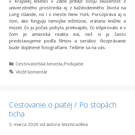
v Krajskej knižnici v Žiline priblíži svoju skúsenosť z
univerzitného prostredia aj z každodenného života na
Long Islande, no i v meste New York. Porozpráva aj o
tom, ako fungujú tamojšie inštitúcie, vrátane knižníc a
múzeí, čo ju počas pobytu prekvapilo, čo inšpirovalo a v
čom je americká realita iná, než si ju často
predstavujeme podľa filmov a seriálov. Rozprávanie
bude doplnené fotografiami. Tešíme sa na vás.
Kategórie
Cestovateľská beseda
,
Podujatie
Vložiť komentár
Cestovanie o piatej / Po stopách
ticha
5. marca 2026
od autora:
kniznicazilina