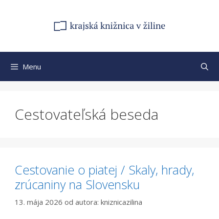
Preskočiť
na
obsah
Menu
Cestovateľská beseda
Cestovanie o piatej / Skaly, hrady,
zrúcaniny na Slovensku
13. mája 2026
od autora:
kniznicazilina