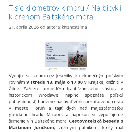
Tisíc kilometrov k moru / Na bicykli
k brehom Baltského mora
21. apríla 2026
od autora:
kniznicazilina
Vydajte sa s nami cez Jeseníky k nekonečným poľským
rovinám
v stredu 13. mája o 17:00
v Krajskej knižnici v
Žiline. Zažijete atmosféru františkánskeho kláštora v
historickom Wroclawe, naplno spoznáte poľskú
pohostinnosť, budeme nasávať vôňu perníkového cesta
v meste Toruň a tajiť dych nad majestátnosťou
gotického hradu Malbork a napokon si vypočujeme
šumenie vĺn Baltského mora.
Cestovateľská beseda s
Martinom Juríčkom
, známym pútnikom, ktorý mal