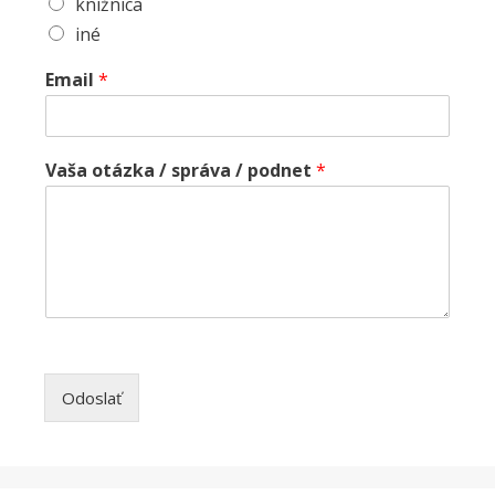
knižnica
iné
Email
*
Vaša otázka / správa / podnet
*
Odoslať