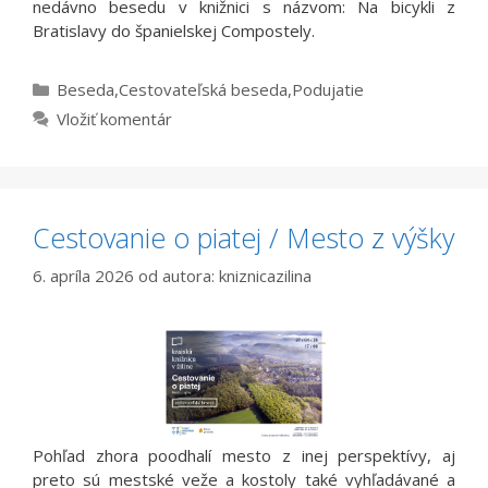
nedávno besedu v knižnici s názvom: Na bicykli z
Bratislavy do španielskej Compostely.
Kategórie
Beseda
,
Cestovateľská beseda
,
Podujatie
Vložiť komentár
Cestovanie o piatej / Mesto z výšky
6. apríla 2026
od autora:
kniznicazilina
Pohľad zhora poodhalí mesto z inej perspektívy, aj
preto sú mestské veže a kostoly také vyhľadávané a