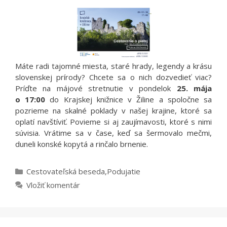
Máte radi tajomné miesta, staré hrady, legendy a krásu
slovenskej prírody? Chcete sa o nich dozvedieť viac?
Príďte na májové stretnutie v pondelok
25. mája
o 17:00
do Krajskej knižnice v Žiline a spoločne sa
pozrieme na skalné poklady v našej krajine, ktoré sa
oplatí navštíviť. Povieme si aj zaujímavosti, ktoré s nimi
súvisia. Vrátime sa v čase, keď sa šermovalo mečmi,
duneli konské kopytá a rinčalo brnenie.
Kategórie
Cestovateľská beseda
,
Podujatie
Vložiť komentár