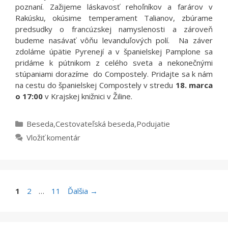
poznaní. Zažijeme láskavosť rehoľníkov a farárov v
Rakúsku, okúsime temperament Talianov, zbúrame
predsudky o francúzskej namyslenosti a zároveň
budeme nasávať vôňu levanduľových polí. Na záver
zdoláme úpätie Pyrenejí a v španielskej Pamplone sa
pridáme k pútnikom z celého sveta a nekonečnými
stúpaniami dorazíme do Compostely. Pridajte sa k nám
na cestu do španielskej Compostely v stredu
18. marca
o 17:00
v Krajskej knižnici v Žiline.
Kategórie
Beseda
,
Cestovateľská beseda
,
Podujatie
Vložiť komentár
Stránka
Stránka
Stránka
1
2
…
11
Ďalšia
→