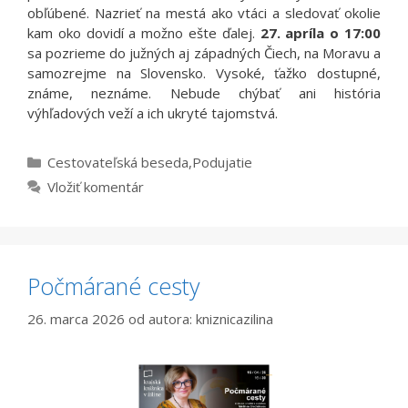
obľúbené. Nazrieť na mestá ako vtáci a sledovať okolie
kam oko dovidí a možno ešte ďalej.
27. apríla o 17:00
sa pozrieme do južných aj západných Čiech, na Moravu a
samozrejme na Slovensko. Vysoké, ťažko dostupné,
známe, neznáme. Nebude chýbať ani história
výhľadových veží a ich ukryté tajomstvá.
Kategórie
Cestovateľská beseda
,
Podujatie
Vložiť komentár
Počmárané cesty
26. marca 2026
od autora:
kniznicazilina