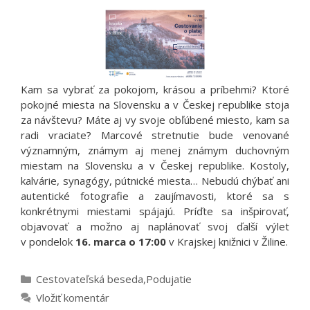
Kam sa vybrať za pokojom, krásou a príbehmi? Ktoré
pokojné miesta na Slovensku a v Českej republike stoja
za návštevu? Máte aj vy svoje obľúbené miesto, kam sa
radi vraciate? Marcové stretnutie bude venované
významným, známym aj menej známym duchovným
miestam na Slovensku a v Českej republike. Kostoly,
kalvárie, synagógy, pútnické miesta… Nebudú chýbať ani
autentické fotografie a zaujímavosti, ktoré sa s
konkrétnymi miestami spájajú. Príďte sa inšpirovať,
objavovať a možno aj naplánovať svoj ďalší výlet
v pondelok
16. marca o 17:00
v Krajskej knižnici v Žiline.
Kategórie
Cestovateľská beseda
,
Podujatie
Vložiť komentár