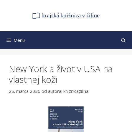
Preskočiť
na
obsah
Menu
New York a život v USA na
vlastnej koži
25. marca 2026
od autora:
kniznicazilina