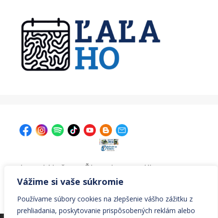
| Krajská knižnica v Žiline, Ul. A. Bernoláka 47, 011 77
Žilina |
kniznica@krajskakniznicazilina.sk
|
Vážime si vaše súkromie
041/7233090 |
Používame súbory cookies na zlepšenie vášho zážitku z
prehliadania, poskytovanie prispôsobených reklám alebo