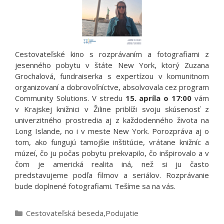
Cestovateľské kino s rozprávaním a fotografiami z
jesenného pobytu v štáte New York, ktorý Zuzana
Grochalová, fundraiserka s expertízou v komunitnom
organizovaní a dobrovoľníctve, absolvovala cez program
Community Solutions. V stredu
15. apríla o 17:00
vám
v Krajskej knižnici v Žiline priblíži svoju skúsenosť z
univerzitného prostredia aj z každodenného života na
Long Islande, no i v meste New York. Porozpráva aj o
tom, ako fungujú tamojšie inštitúcie, vrátane knižníc a
múzeí, čo ju počas pobytu prekvapilo, čo inšpirovalo a v
čom je americká realita iná, než si ju často
predstavujeme podľa filmov a seriálov. Rozprávanie
bude doplnené fotografiami. Tešíme sa na vás.
Kategórie
Cestovateľská beseda
,
Podujatie