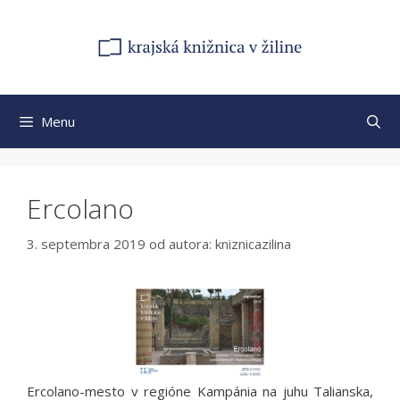
Preskočiť
na
obsah
Menu
Ercolano
3. septembra 2019
od autora:
kniznicazilina
Ercolano-mesto v regióne Kampánia na juhu Talianska,