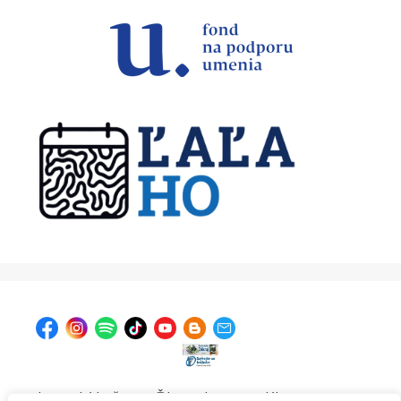
| Krajská knižnica v Žiline, Ul. A. Bernoláka 47, 011 77