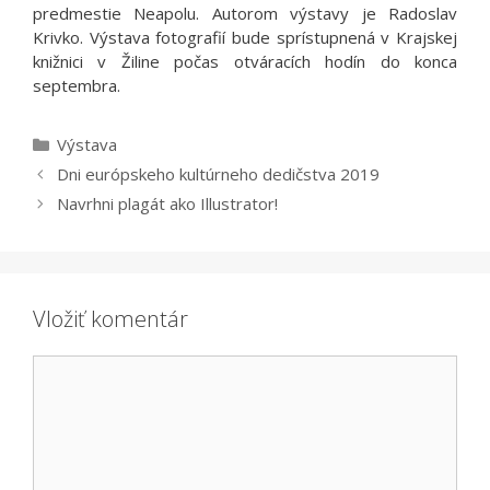
predmestie Neapolu. Autorom výstavy je Radoslav
Krivko. Výstava fotografií bude sprístupnená v Krajskej
knižnici v Žiline počas otváracích hodín do konca
septembra.
Kategórie
Výstava
Dni európskeho kultúrneho dedičstva 2019
Navrhni plagát ako Illustrator!
Vložiť komentár
Komentár