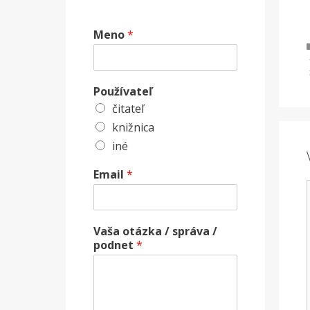
Meno
*
Používateľ
čitateľ
knižnica
iné
Email
*
Vaša otázka / správa /
podnet
*