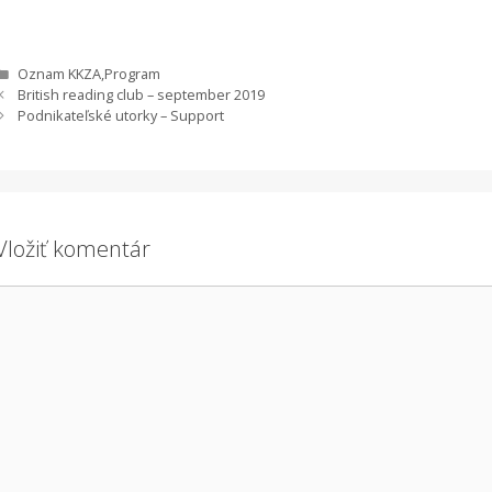
Kategórie
Oznam KKZA
,
Program
British reading club – september 2019
Podnikateľské utorky – Support
Vložiť komentár
Komentár