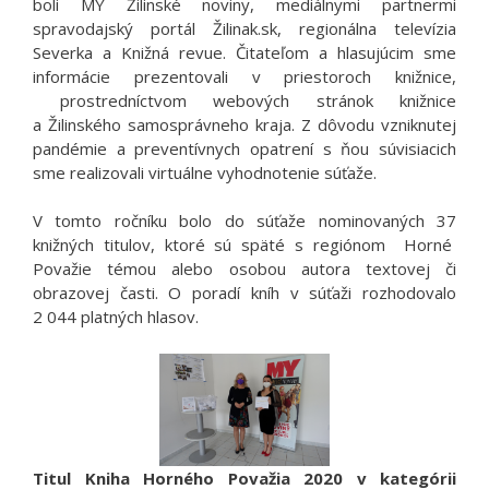
boli MY Žilinské noviny, mediálnymi partnermi
spravodajský portál Žilinak.sk, regionálna televízia
Severka a Knižná revue. Čitateľom a hlasujúcim sme
informácie prezentovali v priestoroch knižnice,
prostredníctvom webových stránok knižnice
a Žilinského samosprávneho kraja. Z dôvodu vzniknutej
pandémie a preventívnych opatrení s ňou súvisiacich
sme realizovali virtuálne vyhodnotenie súťaže.
V tomto ročníku bolo do súťaže nominovaných 37
knižných titulov, ktoré sú späté s regiónom Horné
Považie témou alebo osobou autora textovej či
obrazovej časti. O poradí kníh v súťaži rozhodovalo
2 044 platných hlasov.
Titul Kniha Horného Považia 2020 v kategórii