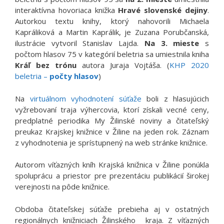
interaktívna hovoriaca knižka
Hravé slovenské dejiny
.
Autorkou textu knihy, ktorý nahovorili Michaela
Kapráliková a Martin Kaprálik, je Zuzana Porubčanská,
ilustrácie vytvoril Stanislav Lajda.
Na 3. mieste
s
počtom hlasov 75 v kategórií beletria sa umiestnila kniha
Kráľ bez trónu
autora Juraja Vojtáša. (
KHP 2020
beletria –
počty hlasov
)
Na
virtuálnom vyhodnotení súťaže
boli z hlasujúcich
vyžrebovaní traja výhercovia, ktorí získali vecné ceny,
predplatné periodika My Žilinské noviny a čitateľský
preukaz Krajskej knižnice v Žiline na jeden rok. Záznam
z vyhodnotenia je sprístupnený na web stránke knižnice.
Autorom víťazných kníh Krajská knižnica v Žiline ponúkla
spoluprácu a priestor pre prezentáciu publikácií širokej
verejnosti na pôde knižnice.
Obdoba čitateľskej súťaže prebieha aj v ostatných
regionálnych knižniciach Žilinského kraja. Z víťazných