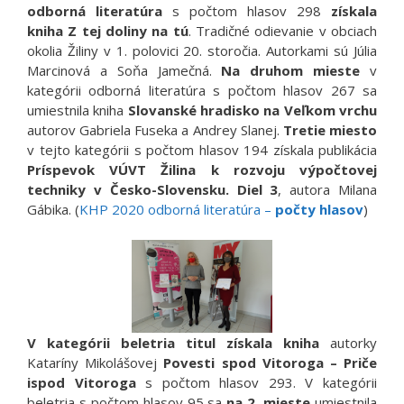
odborná literatúra
s počtom hlasov 298
získala
kniha Z tej doliny na tú
. Tradičné odievanie v obciach
okolia Žiliny v 1. polovici 20. storočia. Autorkami sú Júlia
Marcinová a Soňa Jamečná.
Na druhom mieste
v
kategórii odborná literatúra s počtom hlasov 267 sa
umiestnila kniha
Slovanské hradisko na Veľkom vrchu
autorov Gabriela Fuseka a Andrey Slanej.
Tretie miesto
v tejto kategórii s počtom hlasov 194 získala publikácia
Príspevok VÚVT Žilina k rozvoju výpočtovej
techniky v Česko-Slovensku. Diel 3
, autora Milana
Gábika. (
KHP 2020 odborná literatúra –
počty hlasov
)
V kategórii beletria titul získala kniha
autorky
Kataríny Mikolášovej
Povesti spod Vitoroga – Priče
ispod Vitoroga
s počtom hlasov 293. V kategórii
beletria s počtom hlasov 95 sa
na 2. mieste
umiestnila