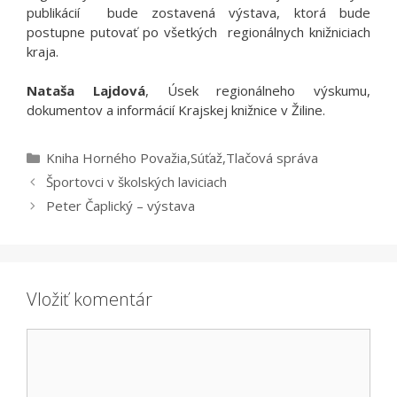
publikácií bude zostavená výstava, ktorá bude
postupne putovať po všetkých regionálnych knižniciach
kraja.
Nataša Lajdová
, Úsek regionálneho výskumu,
dokumentov a informácií Krajskej knižnice v Žiline.
Kategórie
Kniha Horného Považia
,
Súťaž
,
Tlačová správa
Športovci v školských laviciach
Peter Čaplický – výstava
Vložiť komentár
Komentár