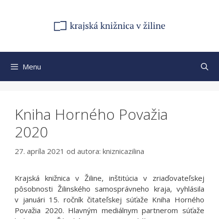
Preskočiť
na
obsah
Menu
Kniha Horného Považia
2020
27. apríla 2021
od autora:
kniznicazilina
Krajská knižnica v Žiline, inštitúcia v zriaďovateľskej
pôsobnosti Žilinského samosprávneho kraja, vyhlásila
v januári 15. ročník čitateľskej súťaže Kniha Horného
Považia 2020. Hlavným mediálnym partnerom súťaže