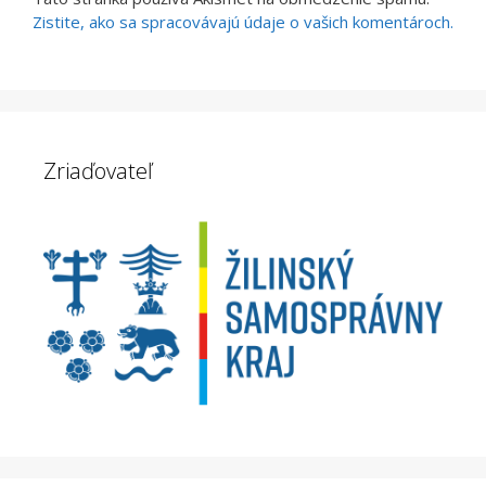
Zistite, ako sa spracovávajú údaje o vašich komentároch.
Zriaďovateľ