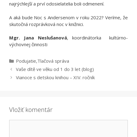
najrýchlejší a prví odosielatelia boli odmenení.
A aká bude Noc s Andersenom v roku 2022? Veríme, že
skutočná rozprávková noc v knižnici.
Mgr. Jana Neslušanová
, koordinátorka kultúrno-
výchovnej činnosti
Kategórie
Podujatie
,
Tlačová správa
Vaše dítě ve věku od 1 do 3 let (blog)
Vianoce s detskou knihou – XIV. ročník
Vložiť komentár
Komentár