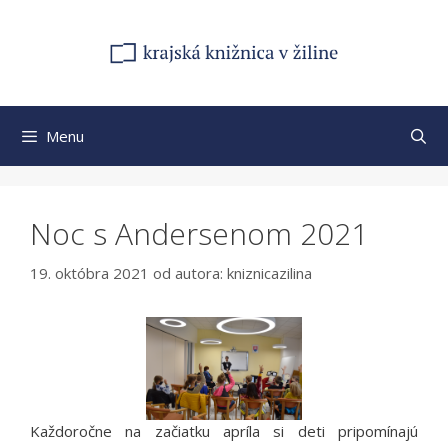
Preskočiť
na
obsah
Menu
Noc s Andersenom 2021
19. októbra 2021
od autora:
kniznicazilina
Každoročne na začiatku apríla si deti pripomínajú