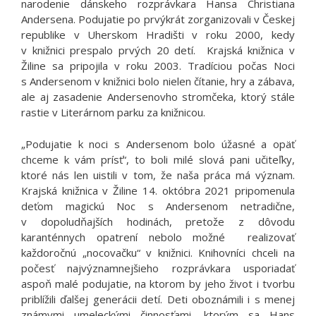
narodenie dánskeho rozprávkara Hansa Christiana
Andersena. Podujatie po prvýkrát zorganizovali v Českej
republike v Uherskom Hradišti v roku 2000, kedy
v knižnici prespalo prvých 20 detí. Krajská knižnica v
Žiline sa pripojila v roku 2003. Tradíciou počas Noci
s Andersenom v knižnici bolo nielen čítanie, hry a zábava,
ale aj zasadenie Andersenovho stromčeka, ktorý stále
rastie v Literárnom parku za knižnicou.
„Podujatie k noci s Andersenom bolo úžasné a opäť
chceme k vám prísť“, to boli milé slová pani učiteľky,
ktoré nás len uistili v tom, že naša práca má význam.
Krajská knižnica v Žiline 14. októbra 2021 pripomenula
deťom magickú Noc s Andersenom netradične,
v dopoludňajších hodinách, pretože z dôvodu
karanténnych opatrení nebolo možné realizovať
každoročnú „nocovačku“ v knižnici. Knihovníci chceli na
počesť najvýznamnejšieho rozprávkara usporiadať
aspoň malé podujatie, na ktorom by jeho život i tvorbu
priblížili ďalšej generácii detí. Deti oboznámili i s menej
známymi umeleckými činnosťami, ktorým sa Hans