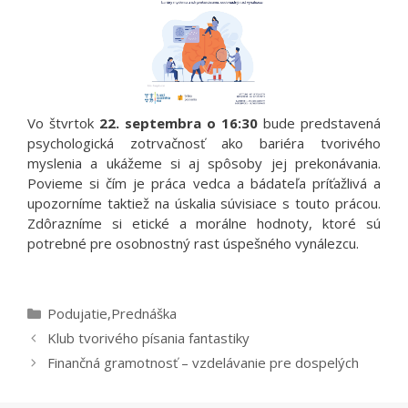
Vo štvrtok
22. septembra o 16:30
bude predstavená
psychologická zotrvačnosť ako bariéra tvorivého
myslenia a ukážeme si aj spôsoby jej prekonávania.
Povieme si čím je práca vedca a bádateľa príťažlivá a
upozorníme taktiež na úskalia súvisiace s touto prácou.
Zdôrazníme si etické a morálne hodnoty, ktoré sú
potrebné pre osobnostný rast úspešného vynálezcu.
Kategórie
Podujatie
,
Prednáška
Klub tvorivého písania fantastiky
Finančná gramotnosť – vzdelávanie pre dospelých