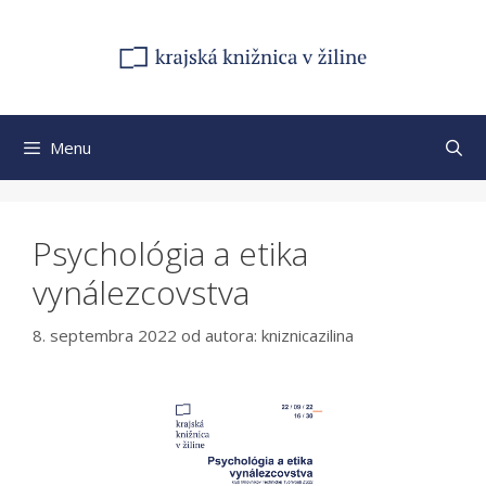
Preskočiť
na
obsah
Menu
Psychológia a etika
vynálezcovstva
8. septembra 2022
od autora:
kniznicazilina