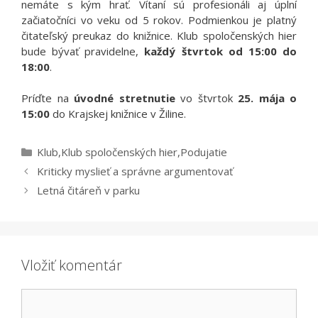
nemáte s kým hrať. Vítaní sú profesionáli aj úplní
začiatočníci vo veku od 5 rokov. Podmienkou je platný
čitateľský preukaz do knižnice. Klub spoločenských hier
bude bývať pravidelne,
každý štvrtok od 15:00 do
18:00
.
Príďte na
úvodné stretnutie
vo štvrtok
25. mája o
15:00
do Krajskej knižnice v Žiline.
Kategórie
Klub
,
Klub spoločenských hier
,
Podujatie
Kriticky myslieť a správne argumentovať
Letná čitáreň v parku
Vložiť komentár
Komentár