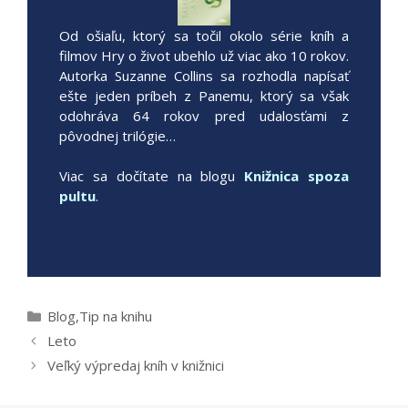
Od ošiaľu, ktorý sa točil okolo série kníh a
filmov Hry o život ubehlo už viac ako 10 rokov.
Autorka Suzanne Collins sa rozhodla napísať
ešte jeden príbeh z Panemu, ktorý sa však
odohráva 64 rokov pred udalosťami z
pôvodnej trilógie…
Viac sa dočítate na blogu
Knižnica spoza
pultu
.
Kategórie
Blog
,
Tip na knihu
Leto
Veľký výpredaj kníh v knižnici