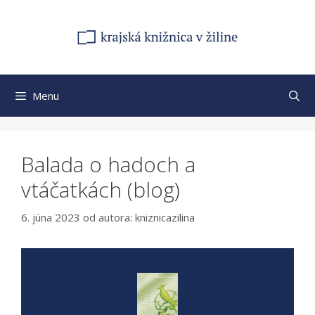
Preskočiť
na
obsah
Menu
Balada o hadoch a
vtáčatkách (blog)
6. júna 2023
od autora:
kniznicazilina